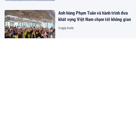
Anh hùng Phạm Tuân và hành trình đưa
khát vọng Việt Nam chạm tới không gian
3 ngày trước
Khi di sản trở thành ngôn ngữ của người
trẻ
3 ngày trước
Quảng Ninh đăng cai khai mạc Miss
World 2026: Cơ hội quảng bá điểm đến
Việt Nam ra thế giới
3 ngày trước
570 doanh nghiệp sẽ làm gì trong 4 ngày