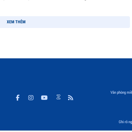
XEM THÊM
Văn phòng miề
Ghi rõ ng