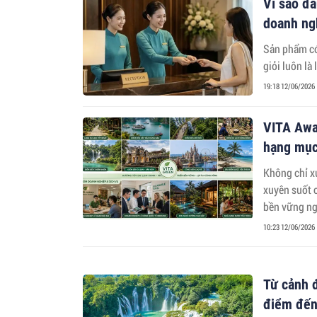
Vì sao đầ
doanh ngh
Sản phẩm có
giỏi luôn là
19:18 12/06/2026
VITA Awar
hạng mục
Không chỉ xu
xuyên suốt 
bền vững ng
ngành du lị
10:23 12/06/2026
Từ cảnh 
điểm đến