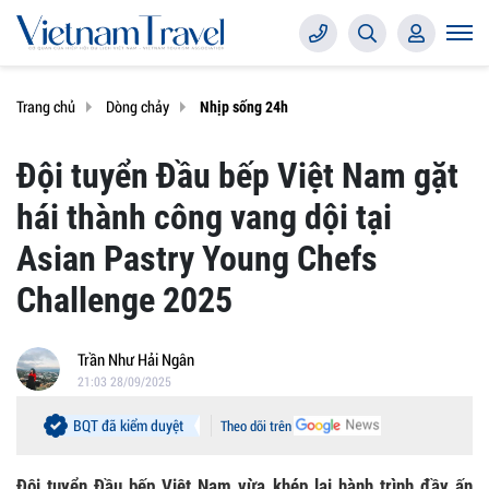
Trang chủ
Dòng chảy
Nhịp sống 24h
Đội tuyển Đầu bếp Việt Nam gặt
hái thành công vang dội tại
Asian Pastry Young Chefs
Challenge 2025
Trần Như Hải Ngân
21:03 28/09/2025
BQT đã kiểm duyệt
Theo dõi trên
Đội tuyển Đầu bếp Việt Nam vừa khép lại hành trình đầy ấn