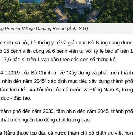
g Premier Village Danang Resort (Ảnh: S.G)
n sinh xã hội, hệ thống y tế và giáo dục Đà Nẵng cũng được
 15 bệnh viện công và 6 bệnh viện tư với tỷ lệ bác sĩ trên 1
17,6 bác sĩ trên 1 vạn dân theo các con số thống kê.
-1-2019 của Bộ Chính trị về “Xây dựng và phát triển thành
nhìn đến năm 2045” xác định mục tiêu xây dựng thành phố
 tâm kinh tế - xã hội lớn của cả nước và Đông Nam Á, trong
 dục - đào tạo.
thành phố đến năm 2030, tầm nhìn đến năm 2045, thành phố
 phát triển nguồn lao động chất lượng cao.
 Đà Nẵng thuộc top đầu cả nước thậm chí có phần ưu việt hơn