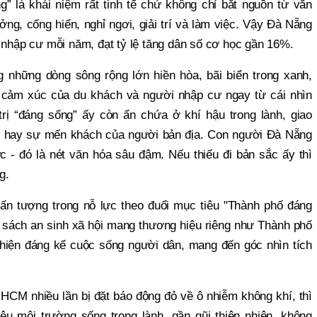
” là khái niệm rất tinh tế chứ không chỉ bắt nguồn từ văn
ởng, cống hiến, nghỉ ngơi, giải trí và làm việc. Vậy Đà Nẵng
i nhập cư mỗi năm, đạt tỷ lệ tăng dân số cơ học gần 16%.
g những dòng sông rộng lớn hiền hòa, bãi biển trong xanh,
 cảm xúc của du khách và người nhập cư ngay từ cái nhìn
trị “đáng sống” ấy còn ẩn chứa ở khí hậu trong lành, giao
sẽ hay sự mến khách của người bản địa. Con người Đà Nẵng
hực - đó là nét văn hóa sâu đậm. Nếu thiếu đi bản sắc ấy thì
g.
 ấn tượng trong nỗ lực theo đuổi mục tiêu "Thành phố đáng
 sách an sinh xã hội mang thương hiệu riêng như Thành phố
i thiện đáng kể cuộc sống người dân, mang đến góc nhìn tích
CM nhiều lần bị đặt báo động đỏ về ô nhiễm không khí, thì
ệu môi trường sống trong lành, gần gũi thiên nhiên, không