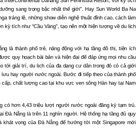
 là InterContinental Danang Sun Peninsula Resort, với kỳ tích
ỉ dưỡng sang trọng bậc nhất thế giới”. Hay Sun World Ba Na
 nga tráng lệ, những show diễn nghệ thuật đỉnh cao, cách làm
 nên kỳ tích như “Cầu Vàng”, tạo nên một hiện tượng về du lịch
ng là thành phố trẻ, năng động với hạ tầng đô thị, tiện ích
g được quy hoạch bài bản và hiện đại để đáp ứng mọi nhu cầu
 tới giải trí, du lịch của đa dạng cư dân trong đó có cả giới
g lưu hay người nước ngoài. Bước đi tiếp theo của thành phố
o cấp, chất lượng cao tại khu vực ven sông Hàn hay tại Nam
 có hơn 4,43 triệu lượt người nước ngoài đăng ký tạm trú.
i Đà Nẵng là trên 11 nghìn người. Hệ thống hạ tầng đủ quy
là khát vọng của Đà Nẵng để hướng tới một Singapore mới