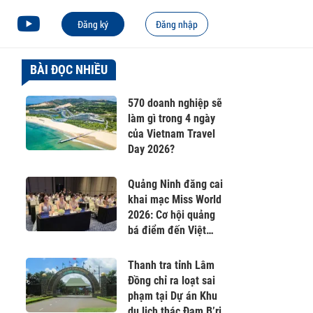
Đăng ký
Đăng nhập
BÀI ĐỌC NHIỀU
570 doanh nghiệp sẽ
làm gì trong 4 ngày
của Vietnam Travel
Day 2026?
Quảng Ninh đăng cai
khai mạc Miss World
2026: Cơ hội quảng
bá điểm đến Việt
Nam ra thế giới
Thanh tra tỉnh Lâm
Đồng chỉ ra loạt sai
phạm tại Dự án Khu
du lịch thác Đam B’ri