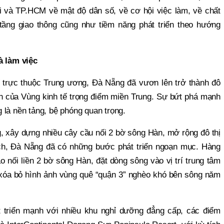
 và TP.HCM về mật độ dân số, về cơ hội việc làm, về chất
ầng giao thông cũng như tiềm năng phát triển theo hướng
à làm việc
 trực thuộc Trung ương, Đà Nẵng đã vươn lên trở thành đô
hân của Vùng kinh tế trọng điểm miền Trung. Sự bứt phá mạnh
 là nền tảng, bệ phóng quan trọng.
g, xây dựng nhiều cây cầu nối 2 bờ sông Hàn, mở rộng đô thị
lịch, Đà Nẵng đã có những bước phát triển ngoạn mục. Hàng
áo nối liền 2 bờ sông Hàn, đặt dòng sông vào vị trí trung tâm
 xóa bỏ hình ảnh vùng quê “quận 3” nghèo khó bên sông năm
 triển mạnh với nhiều khu nghỉ dưỡng đẳng cấp, các điểm