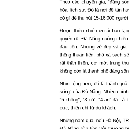
Theo các chuyên gia, “đáng sống
hóa, lịch sử. Đó là nơi để tận hư
có gì để thu hút 15-16.000 ngườ
Được thiên nhiên ưu ái ban tặn
quyến rũ, Đà Nẵng nuông chiều
đầu tiên. Nhưng vẻ đẹp và giá 
thông thuận tiện, phố xá sạch 
rất thân thiện, cởi mở, trung t
không còn là thành phố đáng sốn
Nhìn rộng hơn, đó là thành quả
sống” của Đà Nẵng. Nhiều chính
“5 không”, “3 có”, “4 an” đã cả
cực, thiện chí từ du khách.
Những năm qua, nếu Hà Nội, TP.H
Đà Nẵng gắn liền với thương hi