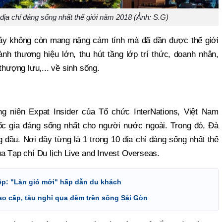
địa chỉ đáng sống nhất thế giới năm 2018 (Ảnh: S.G)
đây không còn mang nặng cảm tính mà đã dần được thế giới
nh thương hiệu lớn, thu hút tầng lớp trí thức, doanh nhân,
thượng lưu,... về sinh sống.
g niên Expat Insider của Tổ chức InterNations, Việt Nam
ốc gia đáng sống nhất cho người nước ngoài. Trong đó, Đà
đầu. Nơi đây từng là 1 trong 10 địa chỉ đáng sống nhất thế
a Tạp chí Du lịch Live and Invest Overseas.
ệp: "Làn gió mới" hấp dẫn du khách
ao cấp, tàu nghỉ qua đêm trên sông Sài Gòn