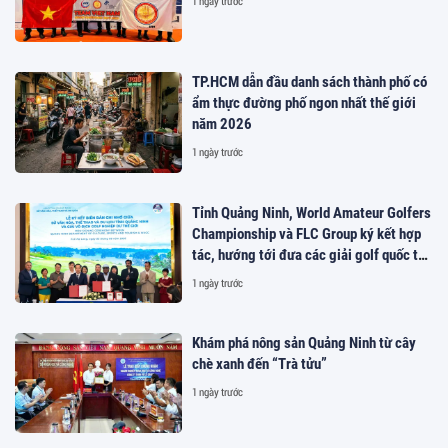
1 ngày trước
TP.HCM dẫn đầu danh sách thành phố có
ẩm thực đường phố ngon nhất thế giới
năm 2026
1 ngày trước
Tỉnh Quảng Ninh, World Amateur Golfers
Championship và FLC Group ký kết hợp
tác, hướng tới đưa các giải golf quốc tế
đến Việt Nam
1 ngày trước
Khám phá nông sản Quảng Ninh từ cây
chè xanh đến “Trà tửu”
1 ngày trước