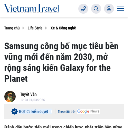
Trang chủ
Life Style
Xe & Công nghệ
Samsung công bố mục tiêu bền
vững mới đến năm 2030, mở
rộng sáng kiến Galaxy for the
Planet
Tuyết Vân
12:28 01/03/2026
BQT đã kiểm duyệt
Theo dõi trên
Đánh dấu bước tiến mới trong chiến lược phát triển bền vững,