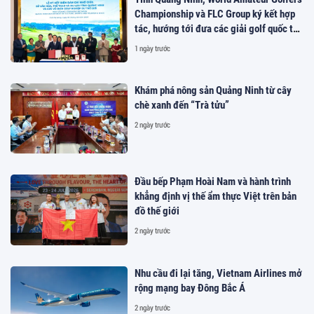
Championship và FLC Group ký kết hợp
tác, hướng tới đưa các giải golf quốc tế
đến Việt Nam
1 ngày trước
Khám phá nông sản Quảng Ninh từ cây
chè xanh đến “Trà tửu”
2 ngày trước
Đầu bếp Phạm Hoài Nam và hành trình
khẳng định vị thế ẩm thực Việt trên bản
đồ thế giới
2 ngày trước
Nhu cầu đi lại tăng, Vietnam Airlines mở
rộng mạng bay Đông Bắc Á
2 ngày trước