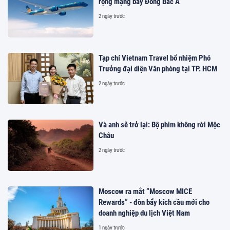
rộng mạng bay Đông Bắc Á
2 ngày trước
Tạp chí Vietnam Travel bổ nhiệm Phó
Trưởng đại diện Văn phòng tại TP. HCM
2 ngày trước
Và anh sẽ trở lại: Bộ phim không rời Mộc
Châu
2 ngày trước
Moscow ra mắt “Moscow MICE
Rewards” - đòn bẩy kích cầu mới cho
doanh nghiệp du lịch Việt Nam
1 ngày trước