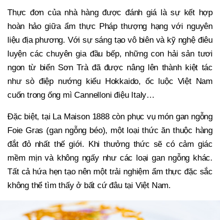
Thực đơn của nhà hàng được đánh giá là sự kết hợp
hoàn hảo giữa ẩm thực Pháp thượng hạng với nguyên
liệu địa phương. Với sự sáng tạo vô biên và kỹ nghệ điêu
luyện các chuyên gia đầu bếp, những con hải sản tươi
ngon từ biển Sơn Trà đã được nâng lên thành kiệt tác
như sò điệp nướng kiểu Hokkaido, ốc luộc Việt Nam
cuốn trong ống mì Cannelloni điệu Italy…
Đặc biệt, tại La Maison 1888 còn phục vụ món gan ngỗng
Foie Gras (gan ngỗng béo), một loại thức ăn thuộc hàng
đắt đỏ nhất thế giới. Khi thưởng thức sẽ có cảm giác
mềm mịn và không ngấy như các loại gan ngỗng khác.
Tất cả hứa hẹn tạo nên một trải nghiệm ẩm thực đặc sắc
không thể tìm thấy ở bất cứ đâu tại Việt Nam.