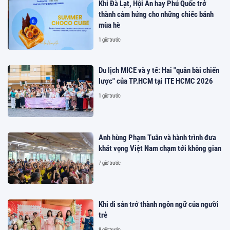
Khi Đà Lạt, Hội An hay Phú Quốc trở
thành cảm hứng cho những chiếc bánh
mùa hè
1 giờ trước
Du lịch MICE và y tế: Hai "quân bài chiến
lược" của TP.HCM tại ITE HCMC 2026
1 giờ trước
Anh hùng Phạm Tuân và hành trình đưa
khát vọng Việt Nam chạm tới không gian
7 giờ trước
Khi di sản trở thành ngôn ngữ của người
trẻ
8 giờ trước