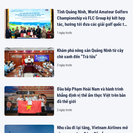
Tỉnh Quảng Ninh, World Amateur Golfers
Championship và FLC Group ký kết hợp
tác, hướng tới đưa các giải golf quốc tế
đến Việt Nam
1 ngày trước
Khám phá nông sản Quảng Ninh từ cây
chè xanh đến “Trà tửu”
2 ngày trước
Đầu bếp Phạm Hoài Nam và hành trình
khẳng định vị thế ẩm thực Việt trên bản
đồ thế giới
2 ngày trước
Nhu cầu đi lại tăng, Vietnam Airlines mở