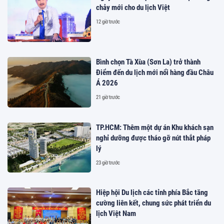
chảy mới cho du lịch Việt
12 giờ trước
Bình chọn Tà Xùa (Sơn La) trở thành
Điểm đến du lịch mới nổi hàng đầu Châu
Á 2026
21 giờ trước
TP.HCM: Thêm một dự án Khu khách sạn
nghỉ dưỡng được tháo gỡ nút thắt pháp
lý
23 giờ trước
Hiệp hội Du lịch các tỉnh phía Bắc tăng
cường liên kết, chung sức phát triển du
lịch Việt Nam