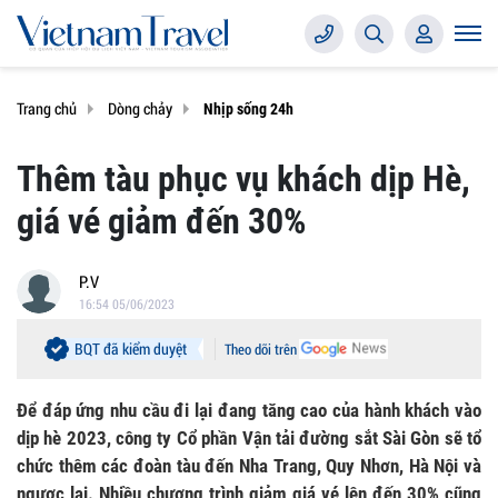
Trang chủ
Dòng chảy
Nhịp sống 24h
Thêm tàu phục vụ khách dịp Hè,
giá vé giảm đến 30%
P.V
16:54 05/06/2023
BQT đã kiểm duyệt
Theo dõi trên
Để đáp ứng nhu cầu đi lại đang tăng cao của hành khách vào
dịp hè 2023, công ty Cổ phần Vận tải đường sắt Sài Gòn sẽ tổ
chức thêm các đoàn tàu đến Nha Trang, Quy Nhơn, Hà Nội và
ngược lại. Nhiều chương trình giảm giá vé lên đến 30% cũng