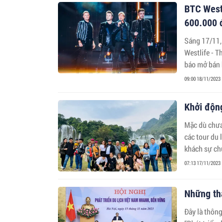
BTC Westl
600.000 
Sáng 17/11,
Westlife - T
báo mở bán 
trước đó ph
09:00 18/11/2023
Khởi động
Mặc dù chưa
các tour du
khách sự chu
07:13 17/11/2023
Những th
Đây là thôn