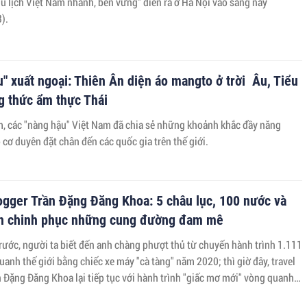
du lịch Việt Nam nhanh, bền vững” diễn ra ở Hà Nội vào sáng nay
).
" xuất ngoại: Thiên Ân diện áo mangto ở trời Âu, Tiểu
g thức ẩm thực Thái
m, các "nàng hậu" Việt Nam đã chia sẻ những khoảnh khắc đầy năng
 cơ duyên đặt chân đến các quốc gia trên thế giới.
ogger Trần Đặng Đăng Khoa: 5 châu lục, 100 nước và
nh chinh phục những cung đường đam mê
người ta biết đến anh chàng phượt thủ từ chuyến hành trình 1.111
anh thế giới bằng chiếc xe máy "cà tàng" năm 2020; thì giờ đây, travel
 Đặng Đăng Khoa lại tiếp tục với hành trình "giấc mơ mới" vòng quanh
g chiếc ô tô.