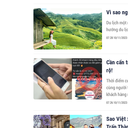
Vì sao ng
Du lịch một 
hướng du lị
07:28 10/11/2023
Cần cẩn t
rộ!
Thời điểm c
cùng người t
khách hàng n
07:26 10/11/2023
Sao Việt
Trấn Thà