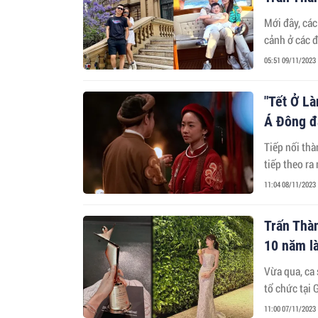
Mới đây, cá
cảnh ở các đ
05:51 09/11/2023
"Tết Ở Là
Á Đông đ
Tiếp nối thà
tiếp theo ra
11:04 08/11/2023
Trấn Thà
10 năm l
Vừa qua, ca
tổ chức tại
11:00 07/11/2023