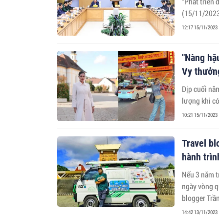
“Phát triển 
(15/11/2023
12:17 15/11/2023
"Nàng hậu
Vy thưởn
Dịp cuối nă
lượng khi có
10:21 15/11/2023
Travel bl
hành trì
Nếu 3 năm trước, 
ngày vòng qu
blogger Trần
thế giới bằn
14:42 13/11/2023