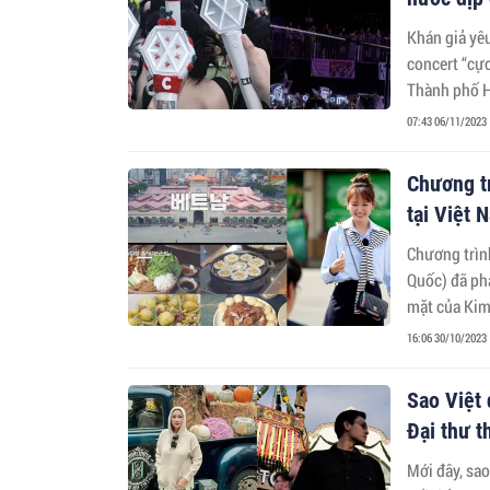
Khán giả yêu âm
concert “cực
Thành phố Hồ
07:43 06/11/2023
Chương t
tại Việt 
Chương trình
Quốc) đã phá
mặt của Kim 
sẽ bước vào 
16:06 30/10/2023
Sao Việt 
Đại thư t
Mới đây, sao