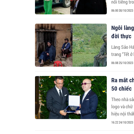
nổi tiếng tr
06:00 30/10/2023
Ngôi làng
đời thực
Làng Sảo Há 
trang “Tết ở
06:08 25/10/2023
Ra mắt ch
50 chiếc
Theo nhà sản
logo và chữ 
hiệu nội thất
16:22 24/10/2023