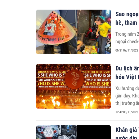
Sao ngoại
hè, tham 
Trong năm 2
ngoại check-
06:31 07/11/2023
Du lịch â
hóa Việt
Xu hướng du
gần đây. Kh
thị trường â
12:42 06/11/2023
Khán giả 
nước dịp