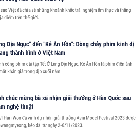
c sao Việt đã chia sẻ những khoảnh khắc trải nghiệm ẩm thực và thắng
ịa điểm trên thế giới.
ng Địa Ngục" đến "Kẻ Ăn Hồn": Dòng chảy phim kinh dị
ang thành hình ở Việt Nam
nh công phim dài tập Tết Ở Làng Địa Ngục, Kẻ Ăn Hồn là phim điện ảnh
 mắt khán giả trong dịp cuối năm.
nh chúc mừng bà xã nhận giải thưởng ở Hàn Quốc sau
àm nghệ thuật
 sĩ Hari Won đã vinh dự nhận giải thưởng Asia Model Festival 2023 được
 Gwangmyeong, kéo dài từ ngày 2-6/11/2023.