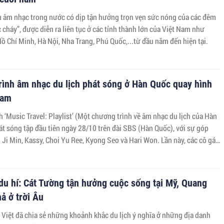
 nhạc trong nước có dịp tận hưởng trọn vẹn sức nóng của các đêm
 cháy”, được diễn ra liên tục ở các tỉnh thành lớn của Việt Nam như
 Chí Minh, Hà Nội, Nha Trang, Phú Quốc,...từ đầu năm đến hiện tại.
rình âm nhạc du lịch phát sóng ở Hàn Quốc quay hình
Nam
 ‘Music Travel: Playlist’ (Một chương trình về âm nhạc du lịch của Hàn
t sóng tập đầu tiên ngày 28/10 trên đài SBS (Hàn Quốc), với sự góp
Ji Min, Kassy, Choi Yu Ree, Kyong Seo và Hari Won. Lần này, các cô gái
hành trình biểu diễn tại Thành phố Hồ Chí Minh.
du hí: Cát Tường tận hưởng cuộc sống tại Mỹ, Quang
hả ở trời Âu
 Việt đã chia sẻ những khoảnh khắc du lịch ý nghĩa ở những địa danh