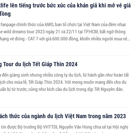
ife lên tiếng trước bức xúc của khán giả khi mở vé giá
đồng
 fanpage chính thức của AMO, ban tổ chức tại Việt Nam của đêm nhạc
he wild dreams tour 2023 ngày 21 và 22/11 tại TP.HCM, bất ngờ thông
hạng vé đứng - CAT 7 với giá 600.000 đồng, khiến nhiều người mua vé
ẫn nộ.
 Tour du lịch Tết Giáp Thìn 2024
 đến giáng sinh nhưng nhiều công ty du lịch, lữ hành gần như hoàn tất
 lịch cho mùa lễ, Tết Giáp Thìn 2024. Với mong muốn mang đến cho du
ẩn bị từ trước, cũng như kích cầu du lịch trong dịp Tết Nguyên đán.
ách thức của ngành du lịch Việt Nam trong năm 2023
g tin được Bộ trưởng Bộ VHTTDL Nguyễn Văn Hùng chia sẻ tại Hội nghị