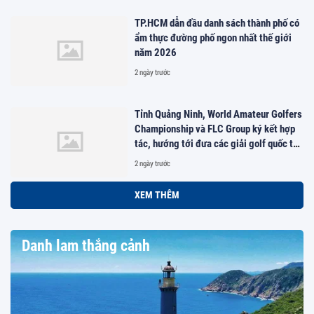
TP.HCM dẫn đầu danh sách thành phố có
ẩm thực đường phố ngon nhất thế giới
năm 2026
2 ngày trước
Tỉnh Quảng Ninh, World Amateur Golfers
Championship và FLC Group ký kết hợp
tác, hướng tới đưa các giải golf quốc tế
đến Việt Nam
2 ngày trước
570 doanh nghiệp sẽ làm gì trong 4 ngày
của Vietnam Travel Day 2026?
1 ngày trước
Khi AI có thể lên lịch trình, doanh nghiệp
lữ hành phải kiến tạo những trải nghiệm