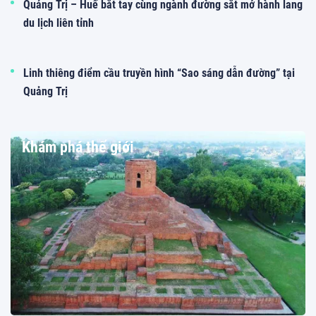
Moscow ra mắt “Moscow MICE
Rewards” - đòn bẩy kích cầu mới cho
doanh nghiệp du lịch Việt Nam
2 ngày trước
Mô hình đại học quốc tế: “Vùng đệm” giữ
chân nguồn lực tri thức trẻ
2 ngày trước
Đầu bếp Việt giành 15 huy chương tại
The Philippine Culinary Cup 2026
2 ngày trước
TP.HCM dẫn đầu danh sách thành phố có