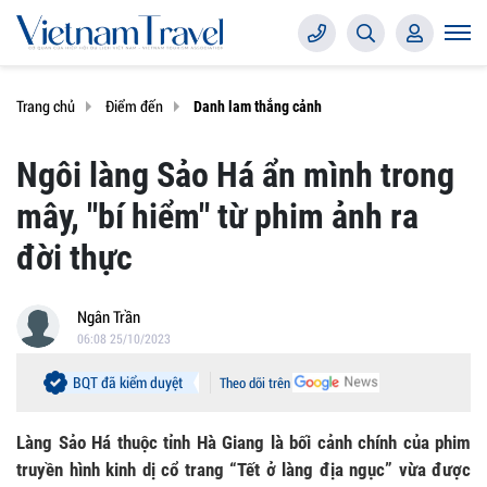
Trang chủ
Điểm đến
Danh lam thắng cảnh
Ngôi làng Sảo Há ẩn mình trong
mây, "bí hiểm" từ phim ảnh ra
đời thực
Ngân Trần
06:08 25/10/2023
BQT đã kiểm duyệt
Theo dõi trên
Làng Sảo Há thuộc tỉnh Hà Giang là bối cảnh chính của phim
truyền hình kinh dị cổ trang “Tết ở làng địa ngục” vừa được