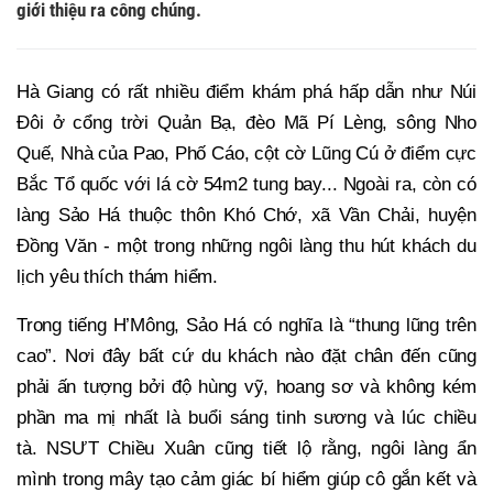
giới thiệu ra công chúng.
Hà Giang có rất nhiều điểm khám phá hấp dẫn như Núi
Đôi ở cổng trời Quản Bạ, đèo Mã Pí Lèng, sông Nho
Quế, Nhà của Pao, Phố Cáo, cột cờ Lũng Cú ở điểm cực
Bắc Tổ quốc với lá cờ 54m2 tung bay... Ngoài ra, còn có
làng Sảo Há thuộc thôn Khó Chớ, xã Vần Chải, huyện
Đồng Văn - một trong những ngôi làng thu hút khách du
lịch yêu thích thám hiểm.
Trong tiếng H’Mông, Sảo Há có nghĩa là “thung lũng trên
cao”. Nơi đây bất cứ du khách nào đặt chân đến cũng
phải ấn tượng bởi độ hùng vỹ, hoang sơ và không kém
phần ma mị nhất là buổi sáng tinh sương và lúc chiều
tà. NSƯT Chiều Xuân cũng tiết lộ rằng, ngôi làng ẩn
mình trong mây tạo cảm giác bí hiểm giúp cô gắn kết và