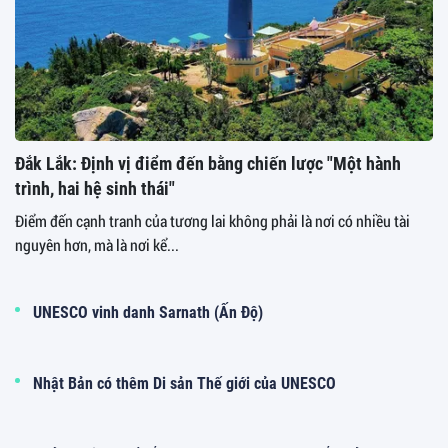
không thể sao chép
1 ngày trước
Thanh tra tỉnh Lâm Đồng chỉ ra loạt sai
phạm tại Dự án Khu du lịch thác Đam B’ri
2 ngày trước
HoREA: Đề xuất quy định thời hạn sử
dụng chung cư chỉ nên áp dụng với dự án
xây mới
2 ngày trước
Lotte Eco Smart City Thủ Thiêm hoàn tất
nghĩa vụ tài chính đất đai hơn 17.569 tỷ
đồng
2 ngày trước