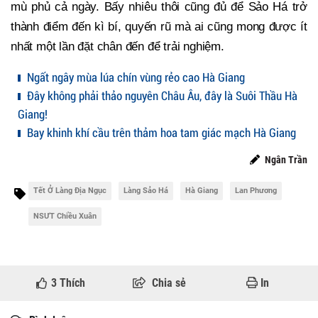
mù phủ cả ngày. Bấy nhiêu thôi cũng đủ để Sảo Há trở
thành điểm đến kì bí, quyến rũ mà ai cũng mong được ít
nhất một lần đặt chân đến để trải nghiệm.
Ngất ngây mùa lúa chín vùng rẻo cao Hà Giang
Đây không phải thảo nguyên Châu Âu, đây là Suôi Thầu Hà
Giang!
Bay khinh khí cầu trên thảm hoa tam giác mạch Hà Giang
Ngân Trần
Tết Ở Làng Địa Ngục
Làng Sảo Há
Hà Giang
Lan Phương
NSƯT Chiều Xuân
3
Thích
Chia sẻ
In