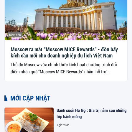
Điểm đến
Moscow ra mắt “Moscow MICE Rewards” - đòn bẩy
kích cầu mới cho doanh nghiệp du lịch Việt Nam
Thủ đô Moscow vừa chính thức kích hoạt chương trình đổi
điểm nhận quà "Moscow MICE Rewards" nhằm hỗ trợ...
MỚI CẬP NHẬT
Bánh cuốn Hà Nội: Giá trị nằm sau những
lớp bánh mỏng
1 giờ trước