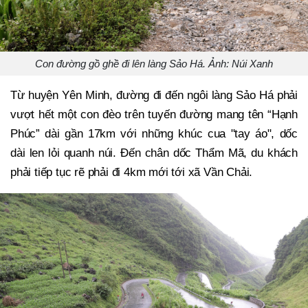
Con đường gồ ghề đi lên làng Sảo Há. Ảnh: Núi Xanh
Từ huyện Yên Minh, đường đi đến ngôi làng Sảo Há phải
vượt hết một con đèo trên tuyến đường mang tên “Hạnh
Phúc” dài gần 17km với những khúc cua "tay áo", dốc
dài len lỏi quanh núi. Đến chân dốc Thẩm Mã, du khách
phải tiếp tục rẽ phải đi 4km mới tới xã Vần Chải.