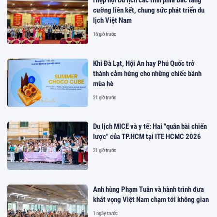
Hiệp hội Du lịch các tỉnh phía Bắc tăng
cường liên kết, chung sức phát triển du
lịch Việt Nam
16 giờ trước
Khi Đà Lạt, Hội An hay Phú Quốc trở
thành cảm hứng cho những chiếc bánh
mùa hè
21 giờ trước
Du lịch MICE và y tế: Hai "quân bài chiến
lược" của TP.HCM tại ITE HCMC 2026
21 giờ trước
Anh hùng Phạm Tuân và hành trình đưa
khát vọng Việt Nam chạm tới không gian
1 ngày trước