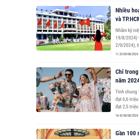
Nhiều ho
và TP.HC
Nhằm kỷ ni
19/8/2024) 
2/9/2024), t
nghệ thuật ý
11:33 09/08/2024
Chỉ trong
năm 202
Tính chung 
đạt 6,6 triệ
đạt 2,5 triệ
tế.
16:42 08/08/2024
Gần 100 n