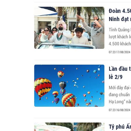
Đoàn 4.5
Ninh đạt 
Tỉnh Quảng N
lượt khách l
4.500 khách
này.
07:23 17/08/2024
Lần đầu t
lễ 2/9
Mới đây đại
đang chuẩn b
Hạ Long” n
07:23 16/08/2024
Tỷ phú Ấn