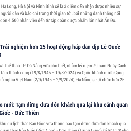
h Hạ Long, Hà Nội và Ninh Bình sẽ là 3 điểm đến nhận được nhiều sự
người dân và báo chí trong thời gian tới, bởi những danh thắng nổi
ẽ đón 4.500 nhân viên đến từ tập đoàn dược phẩm lớn nhất Ấn Độ.
 Trải nghiệm hơn 25 hoạt động hấp dẫn dịp Lễ Quốc
9
và Thể thao TP. Đà Nẵng vừa cho biết, nhằm kỷ niệm 79 năm Ngày Cách
Tám thành công (19/8/1945 – 19/8/2024) và Quốc khánh nước Cộng
chủ nghĩa Việt Nam (2/9/1945 – 2/9/2024), Đà Nẵng sẽ tổ chức hơn 25
n hóa, thể thao, nghệ thuật ý nghĩa.
o mới: Tạm dừng đưa đón khách qua lại khu cảnh quan
Giốc - Đức Thiên
 khu du lịch thác Bản Giốc vừa thông báo tạm dừng đưa đón khách qua
 quan thác Bản Giốc (Việt Nam) - Đức Thiên (Trung Quốc) kể từ 11/8 cho