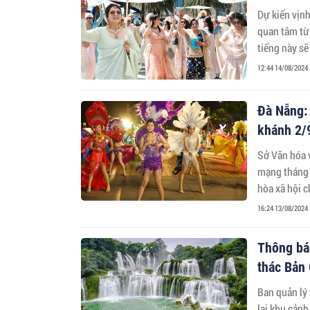
Dự kiến vịn
quan tâm từ 
tiếng này s
12:44 14/08/2024
Đà Nẵng:
khánh 2/
Sở Văn hóa 
mạng tháng 
hòa xã hội 
hoạt động vă
16:24 13/08/2024
Thông bá
thác Bản 
Ban quản lý
lại khu cảnh