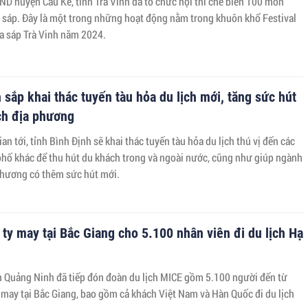
ND huyện Cầu Kè, tỉnh Trà Vinh đã tổ chức hội thi chế biến 100 món
 sáp. Đây là một trong những hoạt động nằm trong khuôn khổ Festival
 sáp Trà Vinh năm 2024.
 sắp khai thác tuyến tàu hỏa du lịch mới, tăng sức hút
ch địa phương
ian tới, tỉnh Bình Định sẽ khai thác tuyến tàu hỏa du lịch thú vị đến các
 phố khác để thu hút du khách trong và ngoài nước, cũng như giúp ngành
 phương có thêm sức hút mới.
ty may tại Bắc Giang cho 5.100 nhân viên đi du lịch Hạ
nh Quảng Ninh đã tiếp đón đoàn du lịch MICE gồm 5.100 người đến từ
 may tại Bắc Giang, bao gồm cả khách Việt Nam và Hàn Quốc đi du lịch