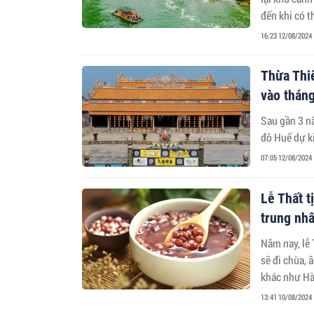
đến khi có 
16:23 12/08/2024
Thừa Thi
vào thán
Sau gần 3 nă
đô Huế dự k
07:05 12/08/2024
Lễ Thất t
trung nh
Năm nay, lễ 
sẽ đi chùa, 
13:41 10/08/2024