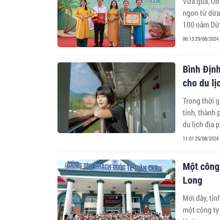
Vừa qua, UB
ngon từ dừa
100 năm Dừa
06:13 29/08/2024
Bình Định
cho du lị
Trong thời g
tỉnh, thành
du lịch địa
11:01 25/08/2024
Một công 
Long
Mới đây, tỉ
một công ty