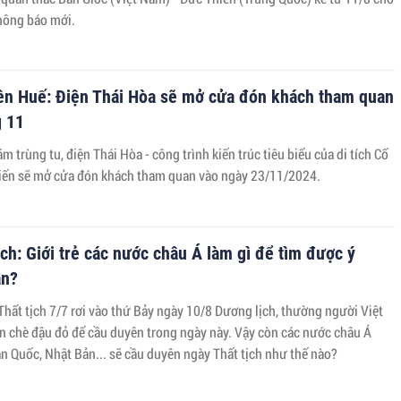
thông báo mới.
ên Huế: Điện Thái Hòa sẽ mở cửa đón khách tham quan
g 11
m trùng tu, điện Thái Hòa - công trình kiến trúc tiêu biểu của di tích Cố
iến sẽ mở cửa đón khách tham quan vào ngày 23/11/2024.
ịch: Giới trẻ các nước châu Á làm gì để tìm được ý
ân?
Thất tịch 7/7 rơi vào thứ Bảy ngày 10/8 Dương lịch, thường người Việt
ăn chè đậu đỏ để cầu duyên trong ngày này. Vậy còn các nước châu Á
khác như Hàn Quốc, Nhật Bản... sẽ cầu duyên ngày Thất tịch như thế nào?