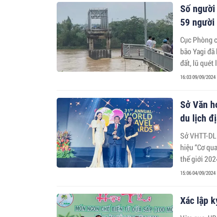
Số người 
59 người
Cục Phòng ch
bão Yagi đã 
đất, lũ quét
16:03 09/09/2024
Sở Văn hó
du lịch 
Sở VHTT-DL 
hiệu “Cơ qua
thế giới 202
15:06 04/09/2024
Xác lập k