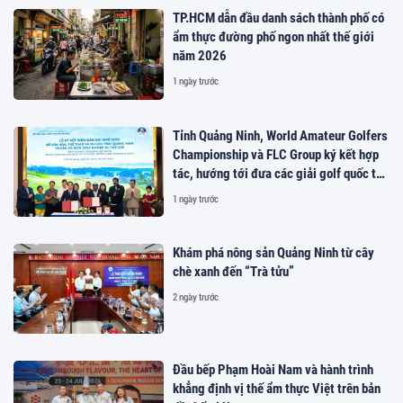
TP.HCM dẫn đầu danh sách thành phố có
ẩm thực đường phố ngon nhất thế giới
năm 2026
1 ngày trước
Tỉnh Quảng Ninh, World Amateur Golfers
Championship và FLC Group ký kết hợp
tác, hướng tới đưa các giải golf quốc tế
đến Việt Nam
1 ngày trước
Khám phá nông sản Quảng Ninh từ cây
chè xanh đến “Trà tửu”
2 ngày trước
Đầu bếp Phạm Hoài Nam và hành trình
khẳng định vị thế ẩm thực Việt trên bản