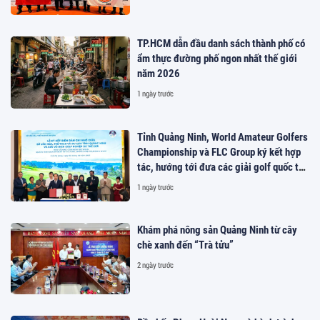
TP.HCM dẫn đầu danh sách thành phố có
ẩm thực đường phố ngon nhất thế giới
năm 2026
1 ngày trước
Tỉnh Quảng Ninh, World Amateur Golfers
Championship và FLC Group ký kết hợp
tác, hướng tới đưa các giải golf quốc tế
đến Việt Nam
1 ngày trước
Khám phá nông sản Quảng Ninh từ cây
chè xanh đến “Trà tửu”
2 ngày trước