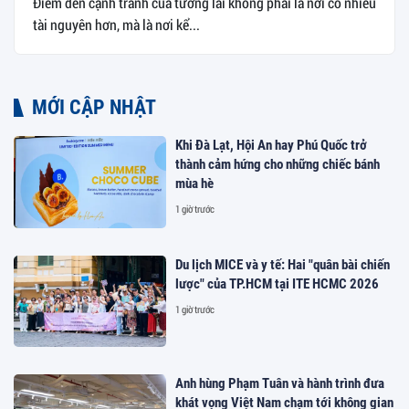
Điểm đến cạnh tranh của tương lai không phải là nơi có nhiều
tài nguyên hơn, mà là nơi kể...
MỚI CẬP NHẬT
Khi Đà Lạt, Hội An hay Phú Quốc trở
thành cảm hứng cho những chiếc bánh
mùa hè
1 giờ trước
Du lịch MICE và y tế: Hai "quân bài chiến
lược" của TP.HCM tại ITE HCMC 2026
1 giờ trước
Anh hùng Phạm Tuân và hành trình đưa
khát vọng Việt Nam chạm tới không gian