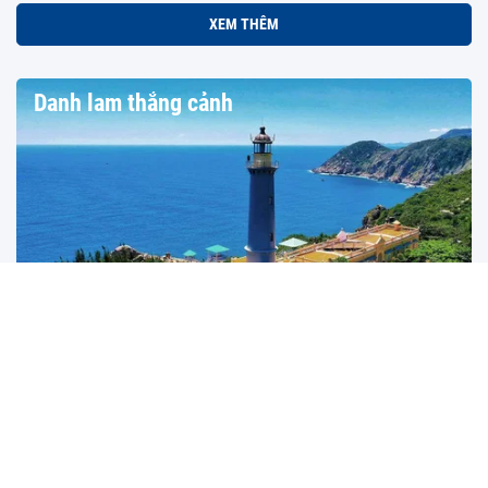
XEM THÊM
Danh lam thắng cảnh
Đắk Lắk: Định vị điểm đến bằng chiến lược "Một hành
trình, hai hệ sinh thái"
Điểm đến cạnh tranh của tương lai không phải là nơi có nhiều tài
nguyên hơn, mà là nơi kể...