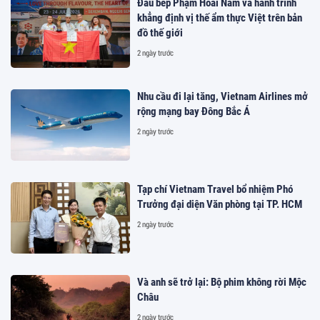
Đầu bếp Phạm Hoài Nam và hành trình
khẳng định vị thế ẩm thực Việt trên bản
đồ thế giới
2 ngày trước
Nhu cầu đi lại tăng, Vietnam Airlines mở
rộng mạng bay Đông Bắc Á
2 ngày trước
Tạp chí Vietnam Travel bổ nhiệm Phó
Trưởng đại diện Văn phòng tại TP. HCM
2 ngày trước
Và anh sẽ trở lại: Bộ phim không rời Mộc
Châu
2 ngày trước