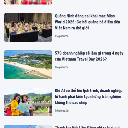
Quảng Ninh đăng cai khai mạc Miss
World 2026: Cơ hội quảng bá điểm đến
Việt Nam ra thế giới
15 giờ trước
570 doanh nghiệp sẽ làm gì trong 4 ngày
của Vietnam Travel Day 2026?
16 giờ trước
Khi AI có thể lên lịch trình, doanh nghiệp
lữ hành phải kiến tạo những trải nghiệm
không thể sao chép
16 giờ trước
Thanh tra tỉnh Lâm Đồng chỉ ra loạt sai