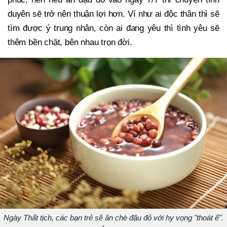
duyên sẽ trở nên thuận lợi hơn. Ví như ai độc thân thì sẽ
tìm được ý trung nhân, còn ai đang yêu thì tình yêu sẽ
thêm bền chặt, bên nhau trọn đời.
Ngày Thất tịch, các bạn trẻ sẽ ăn chè đậu đỏ với hy vọng "thoát ế".