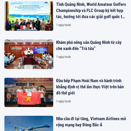
Tỉnh Quảng Ninh, World Amateur Golfers
Championship và FLC Group ký kết hợp
tác, hướng tới đưa các giải golf quốc tế
đến Việt Nam
1 ngày trước
Khám phá nông sản Quảng Ninh từ cây
chè xanh đến “Trà tửu”
1 ngày trước
Đầu bếp Phạm Hoài Nam và hành trình
khẳng định vị thế ẩm thực Việt trên bản
đồ thế giới
1 ngày trước
Nhu cầu đi lại tăng, Vietnam Airlines mở
rộng mạng bay Đông Bắc Á