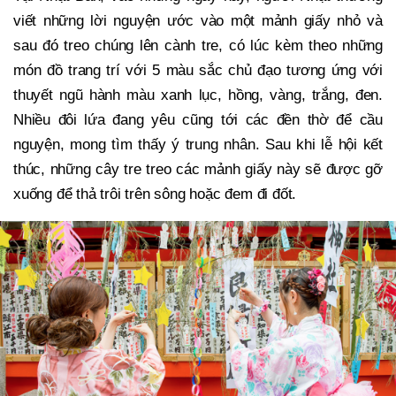
viết những lời nguyện ước vào một mảnh giấy nhỏ và
sau đó treo chúng lên cành tre, có lúc kèm theo những
món đồ trang trí với 5 màu sắc chủ đạo tương ứng với
thuyết ngũ hành màu xanh lục, hồng, vàng, trắng, đen.
Nhiều đôi lứa đang yêu cũng tới các đền thờ để cầu
nguyện, mong tìm thấy ý trung nhân. Sau khi lễ hội kết
thúc, những cây tre treo các mảnh giấy này sẽ được gỡ
xuống để thả trôi trên sông hoặc đem đi đốt.