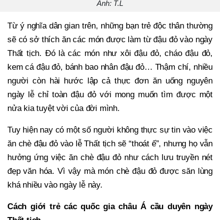
Ảnh: T.L
Từ ý nghĩa dân gian trên, những bạn trẻ độc thân thường
sẽ có sở thích ăn các món được làm từ đậu đỏ vào ngày
Thất tịch. Đó là các món như xôi đậu đỏ, cháo đậu đỏ,
kem cá đậu đỏ, bánh bao nhân đậu đỏ… Thậm chí, nhiều
người còn hài hước lập cả thực đơn ăn uống nguyên
ngày lễ chỉ toàn đậu đỏ với mong muốn tìm được một
nửa kia tuyệt vời của đời mình.
Tuy hiện nay có một số người không thực sự tin vào việc
ăn chè đậu đỏ vào lễ Thất tịch sẽ “thoát ế”, nhưng họ vẫn
hưởng ứng việc ăn chè đậu đỏ như cách lưu truyền nét
đẹp văn hóa. Vì vậy mà món chè đậu đỏ được săn lùng
khá nhiều vào ngày lễ này.
Cách giới trẻ các quốc gia châu Á cầu duyên ngày