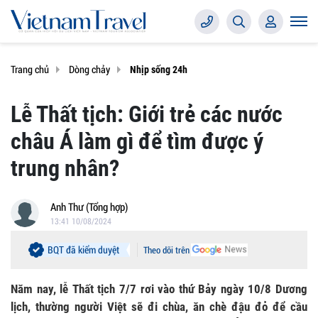
Trang chủ
Dòng chảy
Nhịp sống 24h
Lễ Thất tịch: Giới trẻ các nước
châu Á làm gì để tìm được ý
trung nhân?
Anh Thư (Tổng hợp)
13:41 10/08/2024
BQT đã kiểm duyệt
Theo dõi trên
Năm nay, lễ Thất tịch 7/7 rơi vào thứ Bảy ngày 10/8 Dương
lịch, thường người Việt sẽ đi chùa, ăn chè đậu đỏ để cầu