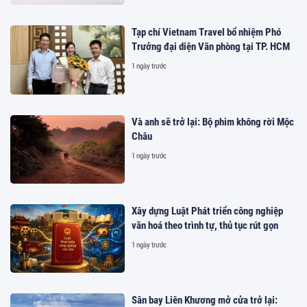
Tạp chí Vietnam Travel bổ nhiệm Phó
Trưởng đại diện Văn phòng tại TP. HCM
1 ngày trước
Và anh sẽ trở lại: Bộ phim không rời Mộc
Châu
1 ngày trước
Xây dựng Luật Phát triển công nghiệp
văn hoá theo trình tự, thủ tục rút gọn
1 ngày trước
Sân bay Liên Khương mở cửa trở lại: