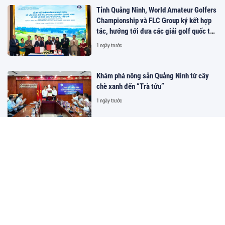
Tỉnh Quảng Ninh, World Amateur Golfers
Championship và FLC Group ký kết hợp
tác, hướng tới đưa các giải golf quốc tế
đến Việt Nam
1 ngày trước
Khám phá nông sản Quảng Ninh từ cây
chè xanh đến “Trà tửu”
1 ngày trước
Đầu bếp Phạm Hoài Nam và hành trình
khẳng định vị thế ẩm thực Việt trên bản
đồ thế giới
1 ngày trước
Nhu cầu đi lại tăng, Vietnam Airlines mở
rộng mạng bay Đông Bắc Á