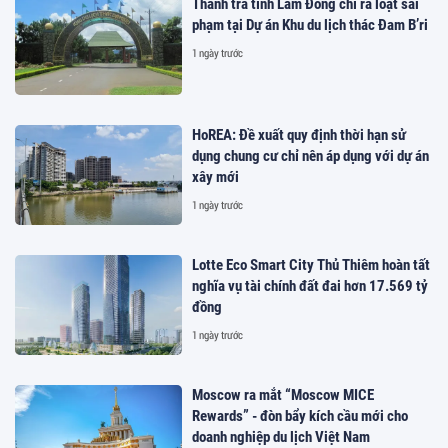
Thanh tra tỉnh Lâm Đồng chỉ ra loạt sai
phạm tại Dự án Khu du lịch thác Đam B’ri
1 ngày trước
HoREA: Đề xuất quy định thời hạn sử
dụng chung cư chỉ nên áp dụng với dự án
xây mới
1 ngày trước
Lotte Eco Smart City Thủ Thiêm hoàn tất
nghĩa vụ tài chính đất đai hơn 17.569 tỷ
đồng
1 ngày trước
Moscow ra mắt “Moscow MICE
Rewards” - đòn bẩy kích cầu mới cho
doanh nghiệp du lịch Việt Nam