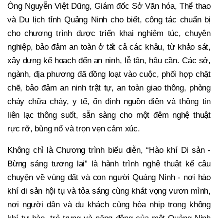
Ông Nguyễn Việt Dũng, Giám đốc Sở Văn hóa, Thể thao
và Du lịch tỉnh Quảng Ninh cho biết, công tác chuẩn bị
cho chương trình được triển khai nghiêm túc, chuyên
nghiệp, bảo đảm an toàn ở tất cả các khâu, từ khảo sát,
xây dựng kế hoạch đến an ninh, lễ tân, hậu cần. Các sở,
ngành, địa phương đã đồng loạt vào cuộc, phối hợp chặt
chẽ, bảo đảm an ninh trật tự, an toàn giao thông, phòng
cháy chữa cháy, y tế, ổn định nguồn điện và thông tin
liên lạc thông suốt, sẵn sàng cho một đêm nghệ thuật
rực rỡ, bùng nổ và trọn vẹn cảm xúc.
Không chỉ là Chương trình biểu diễn, “Hào khí Di sản -
Bừng sáng tương lai” là hành trình nghệ thuật kể câu
chuyện về vùng đất và con người Quảng Ninh - nơi hào
khí di sản hội tụ và tỏa sáng cùng khát vọng vươn mình,
nơi người dân và du khách cùng hòa nhịp trong không