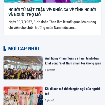
NGƯỜI TỪ MẶT TRẬN VỀ: KHÚC CA VỀ TÌNH NGƯỜI
VÀ NGƯỜI THỢ MỎ
Ngày 30/7/1967, Binh đoàn Than làm lễ xuất quân lên đường
chi viện cho chiến trường miền Nam mốc son...
MỚI CẬP NHẬT
Anh hùng Phạm Tuân và hành trình đưa
khát vọng Việt Nam chạm tới không gian
1 giờ trước
Khi di sản trở thành ngôn ngữ của người
trẻ
3 giờ trước