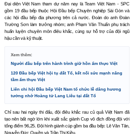
Đại diện Việt Nam tham dự năm nay là Team Việt Nam - SPC 
gồm 19 đầu bếp thuộc Hội Đầu bếp Chuyên nghiệp Sài Gòn và 
các hội đầu bếp địa phương trên cả nước. Đoàn do anh Đoàn 
Trường Sơn làm trưởng nhóm; anh Phạm Văn Thuấn phụ trách 
huấn luyện chuyên môn điêu khắc, cùng sự hỗ trợ của đội ngũ 
hậu cần và kỹ thuật.
Xem thêm:
Người đầu bếp trên hành trình giữ hồn ẩm thực Việt
120 Đầu bếp Việt hội tụ đất Tổ, kết nối sức mạnh nâng
tầm ẩm thực Việt
Liên chi hội Đầu bếp Việt Nam tổ chức lễ dâng hương
tưởng nhớ Hoàng tử Lang Liêu tại đất Tổ
Chỉ sau hai ngày thi đấu, đội điêu khắc rau củ quả Việt Nam đã 
tạo nên bất ngờ lớn khi xuất sắc giành Cup vô địch đồng đội với 
tổng điểm 96,25. Đội hình giành cúp gồm ba đầu bếp: Lê Văn Tân, 
Nguyễn Đức Quyền và Trần Thị Kiều.