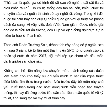
“Thái Lan là quốc gia có trình độ rất cao về nghệ thuật cắt tỉa và 
điêu khắc rau củ. Họ có hệ thống đào tạo bài bản, nhiều cuộc thi 
chuyên sâu và nguồn thí sinh có tay nghề rất vững. Trong khi đó, 
cuộc thi năm nay còn quy tụ nhiều quốc gia với kỹ thuật và phong 
cách đa dạng. Vì vậy, việc đoàn Việt Nam giành được nhiều giải 
cao đã là điều rất ấn tượng, còn Cup vô địch đồng đội thực sự là 
niềm tự hào lớn”, anh nói.
Theo anh Đoàn Trường Sơn, thành tích này càng có ý nghĩa hơn 
khi sau 9 năm, kể từ lần một thành viên SPC từng giành cúp cá 
nhân tại cuộc thi năm 2017, đội mới tiếp tục chạm tới dấu mốc 
danh giá tại sân chơi này.
Không chỉ thể hiện năng lực chuyên môn, thành công của đoàn 
Việt Nam còn cho thấy sự chuyển mình rõ nét của nghệ thuật 
điêu khắc ẩm thực trong nước. Nếu trước đây bộ môn này chủ 
yếu xuất hiện trong các hoạt động trình diễn hoặc tiệc truyền 
thống, thì nay đã từng bước tiếp cận các tiêu chuẩn quốc tế về kỹ 
thuật, tính sáng tạo và mỹ thuật trình bày.