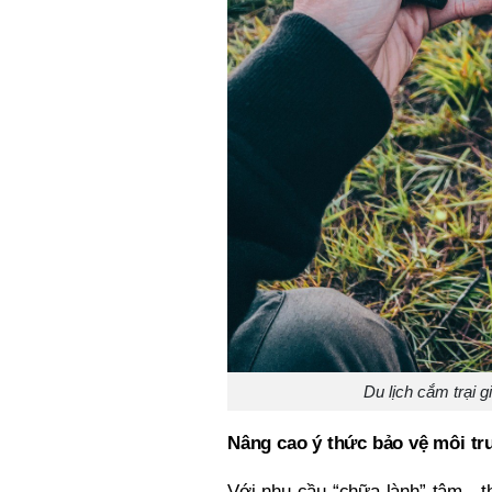
Du lịch cắm trại g
Nâng cao ý thức bảo vệ môi t
Với nhu cầu “chữa lành” tâm - th