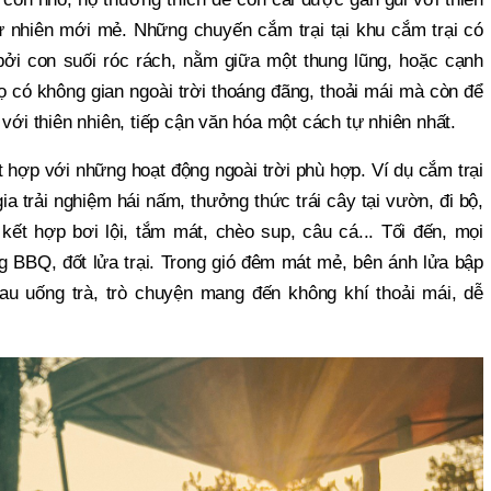
tự nhiên mới mẻ. Những chuyến cắm trại tại khu cắm trại có
i con suối róc rách, nằm giữa một thung lũng, hoặc cạnh
họ có không gian ngoài trời thoáng đãng, thoải mái mà còn để
với thiên nhiên, tiếp cận văn hóa một cách tự nhiên nhất.
 hợp với những hoạt động ngoài trời phù hợp. Ví dụ cắm trại
a trải nghiệm hái nấm, thưởng thức trái cây tại vườn, đi bộ,
 kết hợp bơi lội, tắm mát, chèo sup, câu cá... Tối đến, mọi
 BBQ, đốt lửa trại. Trong gió đêm mát mẻ, bên ánh lửa bập
u uống trà, trò chuyện mang đến không khí thoải mái, dễ