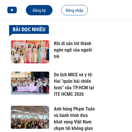
Đăng ký
Đăng nhập
BÀI ĐỌC NHIỀU
Khi di sản trở thành
ngôn ngữ của người
trẻ
Du lịch MICE và y tế:
Hai "quân bài chiến
lược" của TP.HCM tại
ITE HCMC 2026
Anh hùng Phạm Tuân
và hành trình đưa
khát vọng Việt Nam
chạm tới không gian