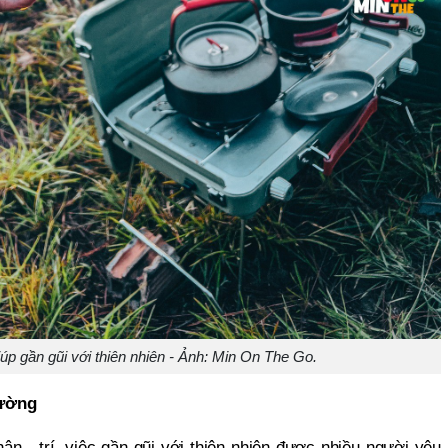
iúp gần gũi với thiên nhiên - Ảnh: Min On The Go.
rường
ân - trí, việc gần gũi với thiên nhiên được nhiều người yêu