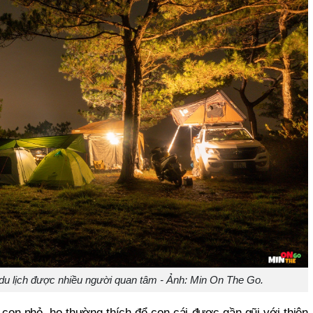
du lịch được nhiều người quan tâm - Ảnh: Min On The Go.
ó con nhỏ, họ thường thích để con cái được gần gũi với thiên