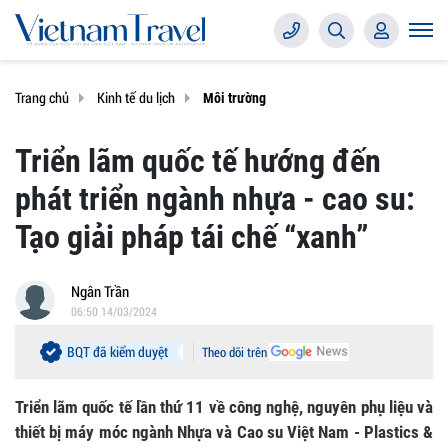
Trang chủ
Kinh tế du lịch
Môi trường
Triển lãm quốc tế hướng đến
phát triển ngành nhựa - cao su:
Tạo giải pháp tái chế “xanh”
Ngân Trần
06:50 14/03/2024
BQT đã kiểm duyệt
Theo dõi trên
Triển lãm quốc tế lần thứ 11 về công nghệ, nguyên phụ liệu và
thiết bị máy móc ngành Nhựa và Cao su Việt Nam - Plastics &