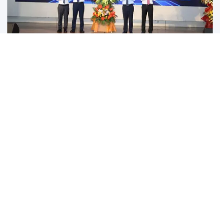
Cải thiện môi trường đầu tư, tạo động lực mới cho phát
triển du lịch Thanh Hóa
Việc nâng cao chất lượng điều hành và cải thiện môi trường đầu tư
đang trở thành một trong những...
Diễn đàn Kinh tế Thủ đô 2026: AI và thương mại điện tử -
"Đòn bẩy" để doanh nghiệp Hà Nội bứt phá tăng trưởng hai
con số
HYDROGEN XANH: CHÌA KHÓA CHO TĂNG TRƯỞNG XANH
VÀ TƯƠNG LAI PHÁT TRIỂN BỀN VỮNG