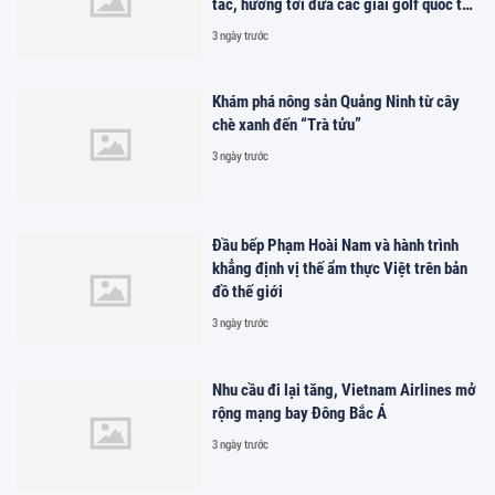
tác, hướng tới đưa các giải golf quốc tế
đến Việt Nam
3 ngày trước
Khám phá nông sản Quảng Ninh từ cây
chè xanh đến “Trà tửu”
3 ngày trước
Đầu bếp Phạm Hoài Nam và hành trình
khẳng định vị thế ẩm thực Việt trên bản
đồ thế giới
3 ngày trước
Nhu cầu đi lại tăng, Vietnam Airlines mở
rộng mạng bay Đông Bắc Á
3 ngày trước