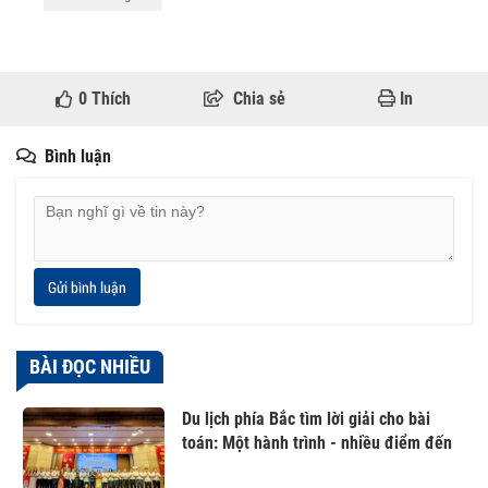
0
Thích
Chia sẻ
In
Bình luận
Gửi bình luận
BÀI ĐỌC NHIỀU
Du lịch phía Bắc tìm lời giải cho bài
toán: Một hành trình - nhiều điểm đến