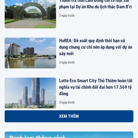
Thanh tra tỉnh Lâm Đồng chỉ ra loạt sai
phạm tại Dự án Khu du lịch thác Đam B’ri
3 ngày trước
HoREA: Đề xuất quy định thời hạn sử
dụng chung cư chỉ nên áp dụng với dự án
xây mới
3 ngày trước
Lotte Eco Smart City Thủ Thiêm hoàn tất
nghĩa vụ tài chính đất đai hơn 17.569 tỷ
đồng
3 ngày trước
XEM THÊM