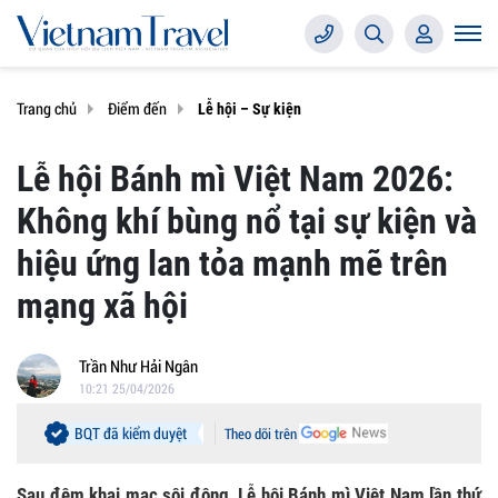
Trang chủ
Điểm đến
Lễ hội – Sự kiện
Lễ hội Bánh mì Việt Nam 2026:
Không khí bùng nổ tại sự kiện và
hiệu ứng lan tỏa mạnh mẽ trên
mạng xã hội
Trần Như Hải Ngân
10:21 25/04/2026
BQT đã kiểm duyệt
Theo dõi trên
Sau đêm khai mạc sôi động, Lễ hội Bánh mì Việt Nam lần thứ