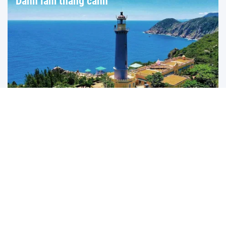
Danh lam thắng cảnh
Đắk Lắk: Định vị điểm đến bằng chiến lược "Một hành
trình, hai hệ sinh thái"
Điểm đến cạnh tranh của tương lai không phải là nơi có nhiều tài
nguyên hơn, mà là nơi kể...
UNESCO vinh danh Sarnath (Ấn Độ)