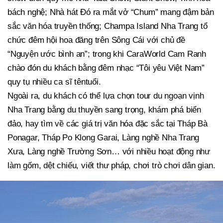
bách nghệ; Nhà hát Đó ra mắt vở “Chum” mang đậm bản
sắc văn hóa truyền thống; Champa Island Nha Trang tổ
chức đêm hội hoa đăng trên Sông Cái với chủ đề
“Nguyện ước bình an”; trong khi CaraWorld Cam Ranh
chào đón du khách bằng đêm nhạc “Tôi yêu Việt Nam”
quy tụ nhiều ca sĩ têntuổi.
Ngoài ra, du khách có thể lựa chọn tour du ngoạn vịnh
Nha Trang bằng du thuyền sang trọng, khám phá biển
đảo, hay tìm về các giá trị văn hóa đặc sắc tại Tháp Bà
Ponagar, Tháp Po Klong Garai, Làng nghề Nha Trang
Xưa, Làng nghề Trường Sơn… với nhiều hoạt động như
làm gốm, dệt chiếu, viết thư pháp, chơi trò chơi dân gian.