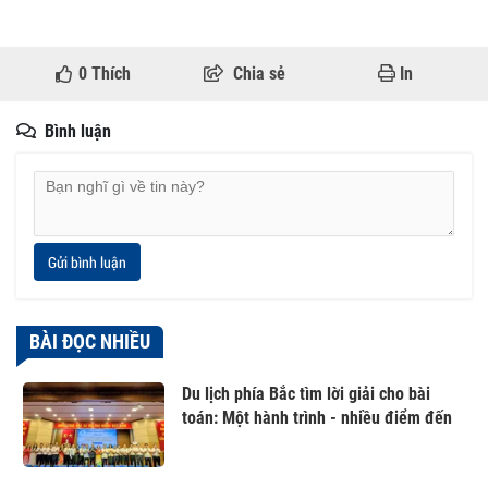
0
Thích
Chia sẻ
In
Bình luận
Gửi bình luận
BÀI ĐỌC NHIỀU
Du lịch phía Bắc tìm lời giải cho bài
toán: Một hành trình - nhiều điểm đến