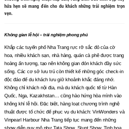
hứa hẹn sẽ mang đến cho du khách những trải nghiệm trọn
vẹn.
Không gian lễ hội – trải nghiệm phong phú
Khắp các tuyến phố Nha Trang rực rỡ sắc đỏ của cờ
hoa, nhiều khách sạn, nhà hàng, quán cà phê được trang
hoàng ấn tượng, tạo nên không gian đón khách đầy sức
sống. Các cơ sở lưu trú còn thiết kế những góc check-in
độc đáo để du khách lưu giữ khoảnh khắc đáng nhớ.
Không chỉ khách nội địa, mà du khách quốc tế từ Hàn
Quốc, Nga, Kazakhstan… cũng hào hứng hòa mình vào
không khí lễ hội. Đặc biệt, hàng loạt chương trình nghệ
thuật được tổ chức để phục vụ du khách: VinWonders và
Vinpearl Harbour Nha Trang tiếp tục mang đến những
show diễn quy mô như Tata Show, Stunt Show, Tinh hoa