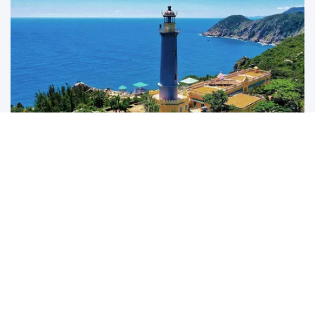
Đắk Lắk: Định vị điểm đến bằng chiến lược "Một hành
trình, hai hệ sinh thái"
Điểm đến cạnh tranh của tương lai không phải là nơi có nhiều tài
nguyên hơn, mà là nơi kể...
UNESCO vinh danh Sarnath (Ấn Độ)