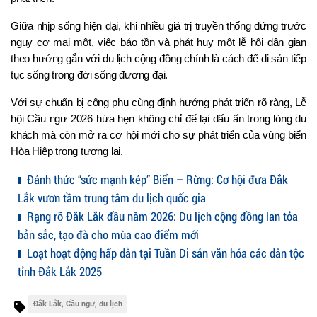
Giữa nhịp sống hiện đại, khi nhiều giá trị truyền thống đứng trước 
nguy cơ mai một, việc bảo tồn và phát huy một lễ hội dân gian 
theo hướng gắn với du lịch cộng đồng chính là cách để di sản tiếp 
tục sống trong đời sống đương đại.
Với sự chuẩn bị công phu cùng định hướng phát triển rõ ràng, Lễ 
hội Cầu ngư 2026 hứa hẹn không chỉ để lại dấu ấn trong lòng du 
khách mà còn mở ra cơ hội mới cho sự phát triển của vùng biển 
Hòa Hiệp trong tương lai.
Đánh thức “sức mạnh kép” Biển – Rừng: Cơ hội đưa Đắk
Lắk vươn tầm trung tâm du lịch quốc gia
Rạng rỡ Đắk Lắk đầu năm 2026: Du lịch cộng đồng lan tỏa
bản sắc, tạo đà cho mùa cao điểm mới
Loạt hoạt động hấp dẫn tại Tuần Di sản văn hóa các dân tộc
tỉnh Đắk Lắk 2025
Đắk Lắk, Cầu ngư, du lịch