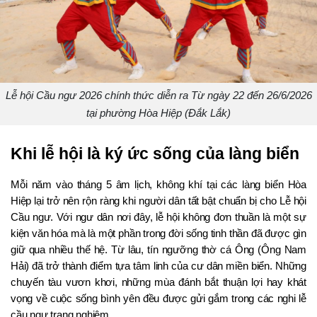
Lễ hội Cầu ngư 2026 chính thức diễn ra Từ ngày 22 đến 26/6/2026
tại phường Hòa Hiệp (Đắk Lắk)
Khi lễ hội là ký ức sống của làng biển
Mỗi năm vào tháng 5 âm lịch, không khí tại các làng biển Hòa 
Hiệp lại trở nên rộn ràng khi người dân tất bật chuẩn bị cho Lễ hội 
Cầu ngư. Với ngư dân nơi đây, lễ hội không đơn thuần là một sự 
kiện văn hóa mà là một phần trong đời sống tinh thần đã được gìn 
giữ qua nhiều thế hệ. Từ lâu, tín ngưỡng thờ cá Ông (Ông Nam 
Hải) đã trở thành điểm tựa tâm linh của cư dân miền biển. Những 
chuyến tàu vươn khơi, những mùa đánh bắt thuận lợi hay khát 
vọng về cuộc sống bình yên đều được gửi gắm trong các nghi lễ 
cầu ngư trang nghiêm.