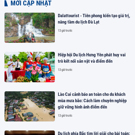
MỚI CẬP NHẬT
Dalattourist - Tiên phong kiến tạo giá trị,
nâng tầm du lịch Đà Lạt
13 giờ trước
Hiệp hội Du lịch Hưng Yên phát huy vai
trò kết nối sản vật và điểm đến
13 giờ trước
Lào Cai cảnh báo an toàn cho du khách
mùa mưa bão: Cách làm chuyên nghiệp
giữ vững hình ảnh điểm đến
13 giờ trước
Du lịch phía Bắc tìm lời giải cho bài toán: