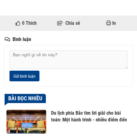
0
Thích
Chia sẻ
In
Bình luận
Gửi bình luận
BÀI ĐỌC NHIỀU
Du lịch phía Bắc tìm lời giải cho bài
toán: Một hành trình - nhiều điểm đến