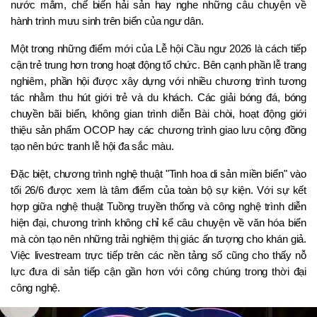
nước mắm, chế biến hải sản hay nghe những câu chuyện về 
hành trình mưu sinh trên biển của ngư dân.
Một trong những điểm mới của Lễ hội Cầu ngư 2026 là cách tiếp 
cận trẻ trung hơn trong hoạt động tổ chức. Bên cạnh phần lễ trang 
nghiêm, phần hội được xây dựng với nhiều chương trình tương 
tác nhằm thu hút giới trẻ và du khách. Các giải bóng đá, bóng 
chuyền bãi biển, không gian trình diễn Bài chòi, hoạt động giới 
thiệu sản phẩm OCOP hay các chương trình giao lưu cộng đồng 
tạo nên bức tranh lễ hội đa sắc màu.
Đặc biệt, chương trình nghệ thuật "Tinh hoa di sản miền biển" vào 
tối 26/6 được xem là tâm điểm của toàn bộ sự kiện. Với sự kết 
hợp giữa nghệ thuật Tuồng truyền thống và công nghệ trình diễn 
hiện đại, chương trình không chỉ kể câu chuyện về văn hóa biển 
mà còn tạo nên những trải nghiệm thị giác ấn tượng cho khán giả. 
Việc livestream trực tiếp trên các nền tảng số cũng cho thấy nỗ 
lực đưa di sản tiếp cận gần hơn với công chúng trong thời đại 
công nghệ.