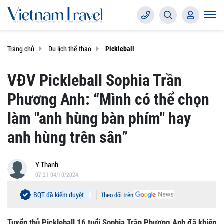
Trang chủ
Du lịch thể thao
Pickleball
VĐV Pickleball Sophia Trần
Phương Anh: “Mình có thể chọn
làm "anh hùng bàn phím" hay
anh hùng trên sân”
Y Thanh
07:21 04/10/2024
BQT đã kiểm duyệt
Theo dõi trên
Tuyển thủ Pickleball 16 tuổi Sophia Trần Phương Anh đã khiến