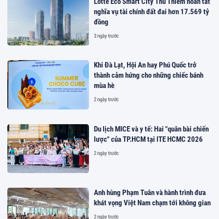
Lotte Eco Smart City Thủ Thiêm hoàn tất
nghĩa vụ tài chính đất đai hơn 17.569 tỷ
đồng
3 ngày trước
Khi Đà Lạt, Hội An hay Phú Quốc trở
thành cảm hứng cho những chiếc bánh
mùa hè
2 ngày trước
Du lịch MICE và y tế: Hai "quân bài chiến
lược" của TP.HCM tại ITE HCMC 2026
2 ngày trước
Anh hùng Phạm Tuân và hành trình đưa
khát vọng Việt Nam chạm tới không gian
2 ngày trước