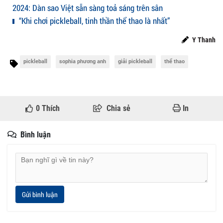
2024: Dàn sao Việt sẵn sàng toả sáng trên sân
“Khi chơi pickleball, tinh thần thể thao là nhất”
Y Thanh
pickleball
sophia phương anh
giải pickleball
thể thao
0
Thích
Chia sẻ
In
Bình luận
Gửi bình luận