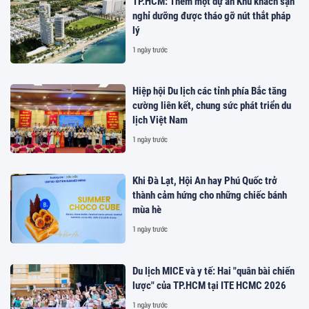
TP.HCM: Thêm một dự án Khu khách sạn
nghỉ dưỡng được tháo gỡ nút thắt pháp
lý
1 ngày trước
Hiệp hội Du lịch các tỉnh phía Bắc tăng
cường liên kết, chung sức phát triển du
lịch Việt Nam
1 ngày trước
Khi Đà Lạt, Hội An hay Phú Quốc trở
thành cảm hứng cho những chiếc bánh
mùa hè
1 ngày trước
Du lịch MICE và y tế: Hai "quân bài chiến
lược" của TP.HCM tại ITE HCMC 2026
1 ngày trước