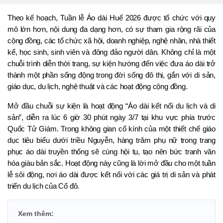
Theo kế hoạch, Tuần lễ Áo dài Huế 2026 được tổ chức với quy 
mô lớn hơn, nội dung đa dạng hơn, có sự tham gia rộng rãi của 
cộng đồng, các tổ chức xã hội, doanh nghiệp, nghệ nhân, nhà thiết 
kế, học sinh, sinh viên và đông đảo người dân. Không chỉ là một 
chuỗi trình diễn thời trang, sự kiện hướng đến việc đưa áo dài trở 
thành một phần sống động trong đời sống đô thị, gắn với di sản, 
giáo dục, du lịch, nghệ thuật và các hoạt động cộng đồng.
Mở đầu chuỗi sự kiện là hoạt động “Áo dài kết nối du lịch và di 
sản”, diễn ra lúc 6 giờ 30 phút ngày 3/7 tại khu vực phía trước 
Quốc Tử Giám. Trong không gian cổ kính của một thiết chế giáo 
dục tiêu biểu dưới triều Nguyễn, hàng trăm phụ nữ trong trang 
phục áo dài truyền thống sẽ cùng hội tụ, tạo nên bức tranh văn 
hóa giàu bản sắc. Hoạt động này cũng là lời mở đầu cho một tuần 
lễ sôi động, nơi áo dài được kết nối với các giá trị di sản và phát 
triển du lịch của Cố đô.
Xem thêm: