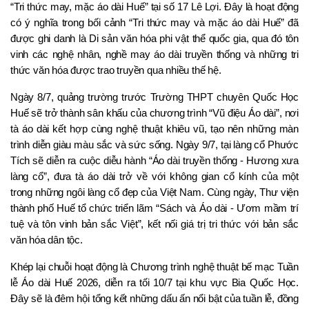
“Tri thức may, mặc áo dài Huế” tại số 17 Lê Lợi. Đây là hoạt động 
có ý nghĩa trong bối cảnh “Tri thức may và mặc áo dài Huế” đã 
được ghi danh là Di sản văn hóa phi vật thể quốc gia, qua đó tôn 
vinh các nghệ nhân, nghề may áo dài truyền thống và những tri 
thức văn hóa được trao truyền qua nhiều thế hệ.
Ngày 8/7, quảng trường trước Trường THPT chuyên Quốc Học 
Huế sẽ trở thành sân khấu của chương trình “Vũ điệu Áo dài”, nơi 
tà áo dài kết hợp cùng nghệ thuật khiêu vũ, tạo nên những màn 
trình diễn giàu màu sắc và sức sống. Ngày 9/7, tại làng cổ Phước 
Tích sẽ diễn ra cuộc diễu hành “Áo dài truyền thống - Hương xưa 
làng cổ”, đưa tà áo dài trở về với không gian cổ kính của một 
trong những ngôi làng cổ đẹp của Việt Nam. Cùng ngày, Thư viện 
thành phố Huế tổ chức triển lãm “Sách và Áo dài - Ươm mầm trí 
tuệ và tôn vinh bản sắc Việt”, kết nối giá trị tri thức với bản sắc 
văn hóa dân tộc.
Khép lại chuỗi hoạt động là Chương trình nghệ thuật bế mạc Tuần 
lễ Áo dài Huế 2026, diễn ra tối 10/7 tại khu vực Bia Quốc Học. 
Đây sẽ là đêm hội tổng kết những dấu ấn nổi bật của tuần lễ, đồng 