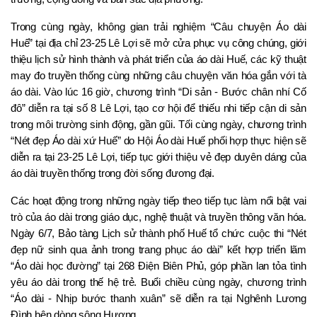
Trong cùng ngày, không gian trải nghiệm “Câu chuyện Áo dài 
Huế” tại địa chỉ 23-25 Lê Lợi sẽ mở cửa phục vụ công chúng, giới 
thiệu lịch sử hình thành và phát triển của áo dài Huế, các kỹ thuật 
may đo truyền thống cùng những câu chuyện văn hóa gắn với tà 
áo dài. Vào lúc 16 giờ, chương trình “Di sản - Bước chân nhí Cố 
đô” diễn ra tại số 8 Lê Lợi, tạo cơ hội để thiếu nhi tiếp cận di sản 
trong môi trường sinh động, gần gũi. Tối cùng ngày, chương trình 
“Nét đẹp Áo dài xứ Huế” do Hội Áo dài Huế phối hợp thực hiện sẽ 
diễn ra tại 23-25 Lê Lợi, tiếp tục giới thiệu vẻ đẹp duyên dáng của 
áo dài truyền thống trong đời sống đương đại.
Các hoạt động trong những ngày tiếp theo tiếp tục làm nổi bật vai 
trò của áo dài trong giáo dục, nghệ thuật và truyền thông văn hóa. 
Ngày 6/7, Bảo tàng Lịch sử thành phố Huế tổ chức cuộc thi “Nét 
đẹp nữ sinh qua ảnh trong trang phục áo dài” kết hợp triển lãm 
“Áo dài học đường” tại 268 Điện Biên Phủ, góp phần lan tỏa tình 
yêu áo dài trong thế hệ trẻ. Buổi chiều cùng ngày, chương trình 
“Áo dài - Nhịp bước thanh xuân” sẽ diễn ra tại Nghênh Lương 
Đình bên dòng sông Hương.