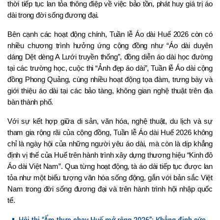
thời tiếp tục lan tỏa thông điệp về việc bảo tồn, phát huy giá trị áo 
dài trong đời sống đương đại.
Bên cạnh các hoạt động chính, Tuần lễ Áo dài Huế 2026 còn có 
nhiều chương trình hưởng ứng cộng đồng như “Áo dài duyên 
dáng Dệt dèng A Lưới truyền thống”, đồng diễn áo dài học đường 
tại các trường học, cuộc thi “Ảnh đẹp áo dài”, Tuần lễ Áo dài cộng 
đồng Phong Quảng, cùng nhiều hoạt động tọa đàm, trưng bày và 
giới thiệu áo dài tại các bảo tàng, không gian nghệ thuật trên địa 
bàn thành phố.
Với sự kết hợp giữa di sản, văn hóa, nghệ thuật, du lịch và sự 
tham gia rộng rãi của cộng đồng, Tuần lễ Áo dài Huế 2026 không 
chỉ là ngày hội của những người yêu áo dài, mà còn là dịp khẳng 
định vị thế của Huế trên hành trình xây dựng thương hiệu “Kinh đô 
Áo dài Việt Nam”. Qua từng hoạt động, tà áo dài tiếp tục được lan 
tỏa như một biểu tượng văn hóa sống động, gắn với bản sắc Việt 
Nam trong đời sống đương đại và trên hành trình hội nhập quốc 
tế.
Hội thi “Ẩm thực chay Huế mở rộng 2026”: Khẳng định sức