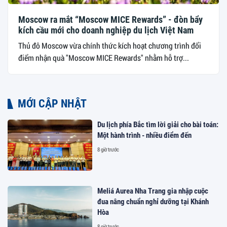
Moscow ra mắt “Moscow MICE Rewards” - đòn bẩy
kích cầu mới cho doanh nghiệp du lịch Việt Nam
Thủ đô Moscow vừa chính thức kích hoạt chương trình đổi
điểm nhận quà "Moscow MICE Rewards" nhằm hỗ trợ...
MỚI CẬP NHẬT
Du lịch phía Bắc tìm lời giải cho bài toán:
Một hành trình - nhiều điểm đến
8 giờ trước
Meliá Aurea Nha Trang gia nhập cuộc
đua nâng chuẩn nghỉ dưỡng tại Khánh
Hòa
8 giờ trước