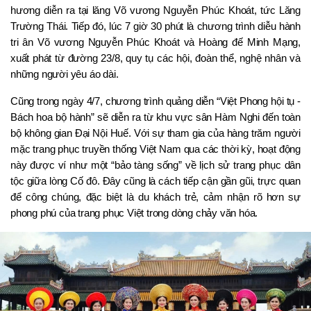
hương diễn ra tại lăng Võ vương Nguyễn Phúc Khoát, tức Lăng 
Trường Thái. Tiếp đó, lúc 7 giờ 30 phút là chương trình diễu hành 
tri ân Võ vương Nguyễn Phúc Khoát và Hoàng đế Minh Mạng, 
xuất phát từ đường 23/8, quy tụ các hội, đoàn thể, nghệ nhân và 
những người yêu áo dài.
Cũng trong ngày 4/7, chương trình quảng diễn “Việt Phong hội tụ - 
Bách hoa bộ hành” sẽ diễn ra từ khu vực sân Hàm Nghi đến toàn 
bộ không gian Đại Nội Huế. Với sự tham gia của hàng trăm người 
mặc trang phục truyền thống Việt Nam qua các thời kỳ, hoạt động 
này được ví như một “bảo tàng sống” về lịch sử trang phục dân 
tộc giữa lòng Cố đô. Đây cũng là cách tiếp cận gần gũi, trực quan 
để công chúng, đặc biệt là du khách trẻ, cảm nhận rõ hơn sự 
phong phú của trang phục Việt trong dòng chảy văn hóa.