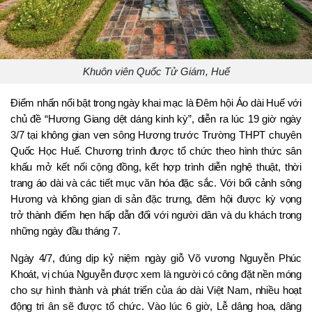
Khuôn viên Quốc Tử Giám, Huế
Điểm nhấn nổi bật trong ngày khai mạc là Đêm hội Áo dài Huế với 
chủ đề “Hương Giang dệt dáng kinh kỳ”, diễn ra lúc 19 giờ ngày 
3/7 tại không gian ven sông Hương trước Trường THPT chuyên 
Quốc Học Huế. Chương trình được tổ chức theo hình thức sân 
khấu mở kết nối cộng đồng, kết hợp trình diễn nghệ thuật, thời 
trang áo dài và các tiết mục văn hóa đặc sắc. Với bối cảnh sông 
Hương và không gian di sản đặc trưng, đêm hội được kỳ vọng 
trở thành điểm hẹn hấp dẫn đối với người dân và du khách trong 
những ngày đầu tháng 7.
Ngày 4/7, đúng dịp kỷ niệm ngày giỗ Võ vương Nguyễn Phúc 
Khoát, vị chúa Nguyễn được xem là người có công đặt nền móng 
cho sự hình thành và phát triển của áo dài Việt Nam, nhiều hoạt 
động tri ân sẽ được tổ chức. Vào lúc 6 giờ, Lễ dâng hoa, dâng 