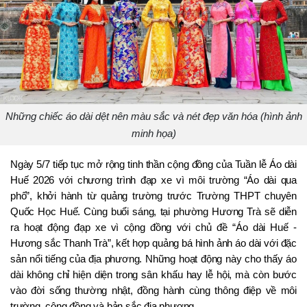
Những chiếc áo dài dệt nên màu sắc và nét đẹp văn hóa (hình ảnh
minh họa)
Ngày 5/7 tiếp tục mở rộng tinh thần cộng đồng của Tuần lễ Áo dài 
Huế 2026 với chương trình đạp xe vì môi trường “Áo dài qua 
phố”, khởi hành từ quảng trường trước Trường THPT chuyên 
Quốc Học Huế. Cùng buổi sáng, tại phường Hương Trà sẽ diễn 
ra hoạt động đạp xe vì cộng đồng với chủ đề “Áo dài Huế - 
Hương sắc Thanh Trà”, kết hợp quảng bá hình ảnh áo dài với đặc 
sản nổi tiếng của địa phương. Những hoạt động này cho thấy áo 
dài không chỉ hiện diện trong sân khấu hay lễ hội, mà còn bước 
vào đời sống thường nhật, đồng hành cùng thông điệp về môi 
trường, cộng đồng và bản sắc địa phương.