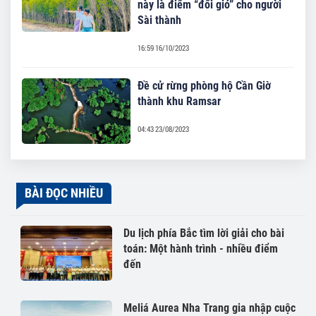
này là điểm “đổi gió” cho người
Sài thành
16:59 16/10/2023
Đề cử rừng phòng hộ Cần Giờ
thành khu Ramsar
04:43 23/08/2023
BÀI ĐỌC NHIỀU
Du lịch phía Bắc tìm lời giải cho bài
toán: Một hành trình - nhiều điểm
đến
Meliá Aurea Nha Trang gia nhập cuộc