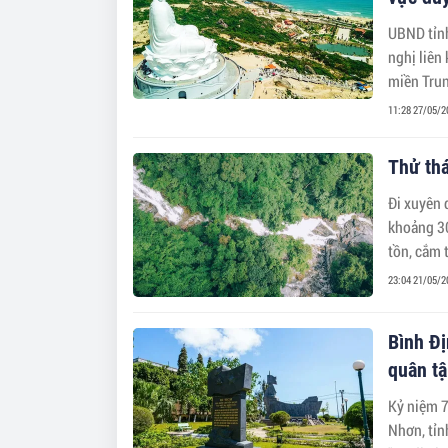
UBND tỉn
nghị liên
miền Tru
11:28 27/05/2
Thử thá
Đi xuyên 
khoảng 30
tồn, cắm 
23:04 21/05/2
Bình Đ
quân tậ
Kỷ niệm 7
Nhơn, tỉn