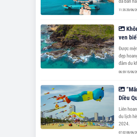
đã ban hà
Với chủ đ
11:35 20/06/2
15 /7 tại
Khôn
ven biể
Được mệnh
đẹp hoang
đắm du kh
06:59 15/06/2
“Mãn
Diều Q
Liên hoan
du lịch h
2024.
07:02 08/06/2