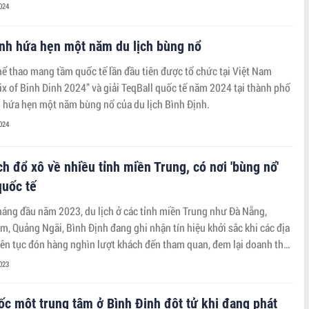
024
ịnh hứa hẹn một năm du lịch bùng nổ
hể thao mang tầm quốc tế lần đầu tiên được tổ chức tại Việt Nam
ix of Binh Dinh 2024” và giải TeqBall quốc tế năm 2024 tại thành phố
hứa hẹn một năm bùng nổ của du lịch Bình Định.
024
h đổ xô về nhiều tỉnh miền Trung, có nơi 'bùng nổ'
quốc tế
háng đầu năm 2023, du lịch ở các tỉnh miền Trung như Đà Nẵng,
, Quảng Ngãi, Bình Định đang ghi nhận tín hiệu khởi sắc khi các địa
ên tục đón hàng nghìn lượt khách đến tham quan, đem lại doanh thu
023
c một trung tâm ở Bình Định đột tử khi đang phát