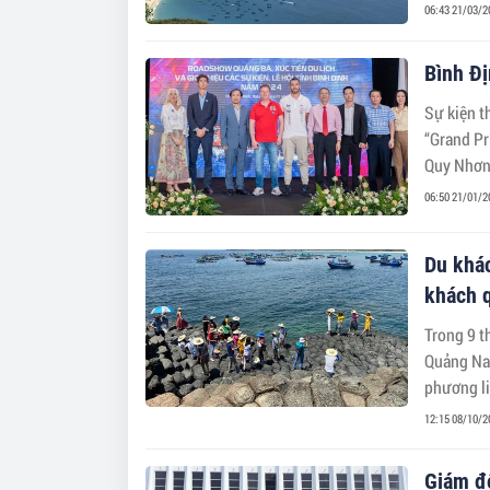
06:43 21/03/2
Bình Đ
Sự kiện t
“Grand Pr
Quy Nhơn 
06:50 21/01/2
Du khác
khách 
Trong 9 t
Quảng Nam
phương li
đáng kể.
12:15 08/10/2
Giám đố