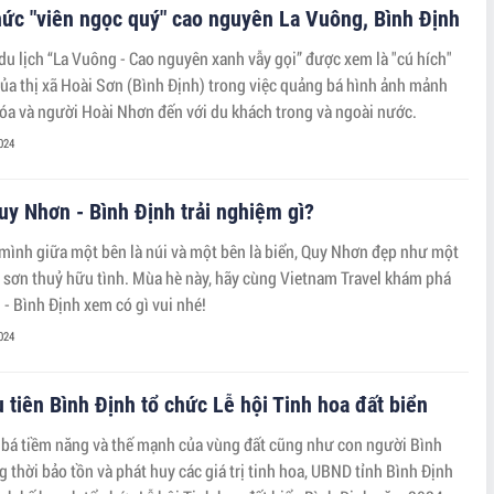
ức "viên ngọc quý" cao nguyên La Vuông, Bình Định
du lịch “La Vuông - Cao nguyên xanh vẫy gọi” được xem là "cú hích"
của thị xã Hoài Sơn (Bình Định) trong việc quảng bá hình ảnh mảnh
hóa và người Hoài Nhơn đến với du khách trong và ngoài nước.
024
uy Nhơn - Bình Định trải nghiệm gì?
ình giữa một bên là núi và một bên là biển, Quy Nhơn đẹp như một
 sơn thuỷ hữu tình. Mùa hè này, hãy cùng Vietnam Travel khám phá
- Bình Định xem có gì vui nhé!
024
 tiên Bình Định tổ chức Lễ hội Tinh hoa đất biển
bá tiềm năng và thế mạnh của vùng đất cũng như con người Bình
g thời bảo tồn và phát huy các giá trị tinh hoa, UBND tỉnh Bình Định