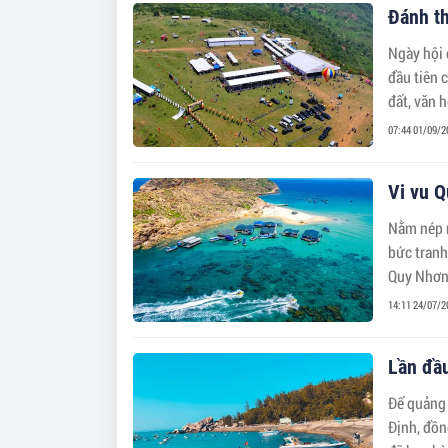
Đánh th
Ngày hội 
đầu tiên 
đất, văn 
07:44 01/09/2
Vi vu Q
Nằm nép m
bức tranh
Quy Nhơn 
14:11 24/07/2
Lần đầu
Để quảng 
Định, đồn