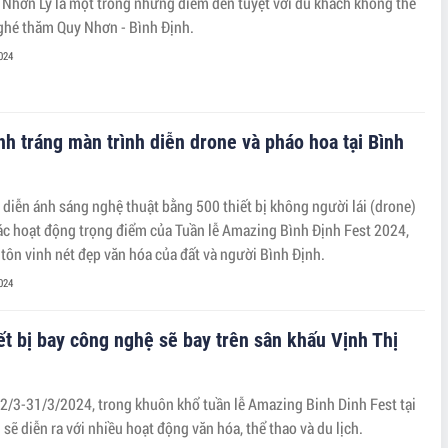
 Nhơn Lý là một trong những điểm đến tuyệt vời du khách không thể
 ghé thăm Quy Nhơn - Bình Định.
024
h tráng màn trình diễn drone và pháo hoa tại Bình
 diễn ánh sáng nghệ thuật bằng 500 thiết bị không người lái (drone)
các hoạt động trọng điểm của Tuần lễ Amazing Bình Định Fest 2024,
 tôn vinh nét đẹp văn hóa của đất và người Bình Định.
024
ết bị bay công nghệ sẽ bay trên sân khấu Vịnh Thị
2/3-31/3/2024, trong khuôn khổ tuần lễ Amazing Binh Dinh Fest tại
 sẽ diễn ra với nhiều hoạt động văn hóa, thể thao và du lịch.