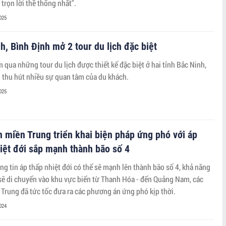
 trọn lời thề thống nhất".
025
h, Bình Định mở 2 tour du lịch đặc biệt
 qua những tour du lịch được thiết kế đặc biệt ở hai tỉnh Bắc Ninh,
 thu hút nhiều sự quan tâm của du khách.
025
h miền Trung triển khai biện pháp ứng phó với áp
iệt đới sắp mạnh thành bão số 4
ng tin áp thấp nhiệt đới có thể sẽ mạnh lên thành bão số 4, khả năng
sẽ di chuyển vào khu vực biển từ Thanh Hóa - đến Quảng Nam, các
 Trung đã tức tốc đưa ra các phương án ứng phó kịp thời.
024