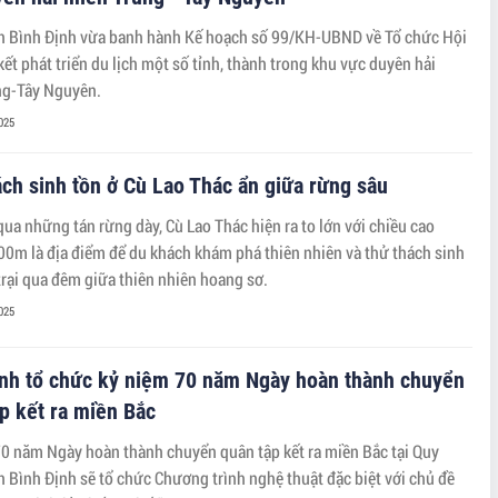
h Bình Định vừa banh hành Kế hoạch số 99/KH-UBND về Tổ chức Hội
 kết phát triển du lịch một số tỉnh, thành trong khu vực duyên hải
ng-Tây Nguyên.
025
ch sinh tồn ở Cù Lao Thác ẩn giữa rừng sâu
qua những tán rừng dày, Cù Lao Thác hiện ra to lớn với chiều cao
0m là địa điểm để du khách khám phá thiên nhiên và thử thách sinh
trại qua đêm giữa thiên nhiên hoang sơ.
025
ịnh tổ chức kỷ niệm 70 năm Ngày hoàn thành chuyển
p kết ra miền Bắc
0 năm Ngày hoàn thành chuyển quân tập kết ra miền Bắc tại Quy
h Bình Định sẽ tổ chức Chương trình nghệ thuật đặc biệt với chủ đề