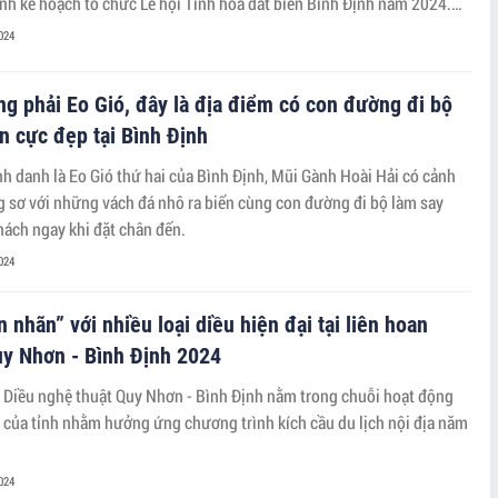
nh kế hoạch tổ chức Lễ hội Tinh hoa đất biển Bình Định năm 2024.
ề “Bình Định - Khát vọng biển”, lễ hội sẽ diễn ra từ ngày 11 đến ngày
024
 thành phố Quy Nhơn.
g phải Eo Gió, đây là địa điểm có con đường đi bộ
n cực đẹp tại Bình Định
 danh là Eo Gió thứ hai của Bình Định, Mũi Gành Hoài Hải có cảnh
 sơ với những vách đá nhô ra biển cùng con đường đi bộ làm say
ách ngay khi đặt chân đến.
024
 nhãn” với nhiều loại diều hiện đại tại liên hoan
uy Nhơn - Bình Định 2024
 Diều nghệ thuật Quy Nhơn - Bình Định nằm trong chuỗi hoạt động
è của tỉnh nhằm hưởng ứng chương trình kích cầu du lịch nội địa năm
024