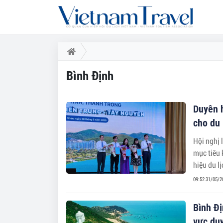
Bình Định
Duyên h
cho du 
Hội nghị 
mục tiêu 
hiệu du l
09:52 31/05/2
Bình Đị
vực duy