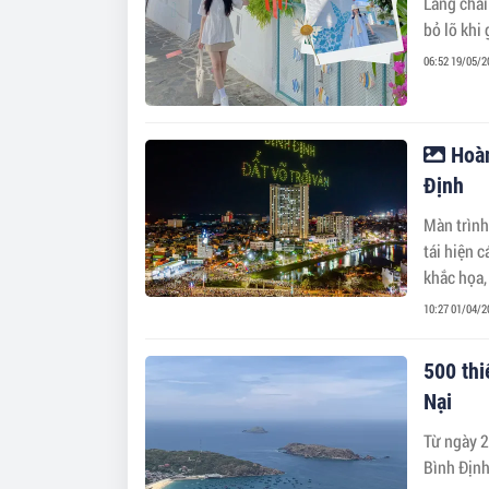
Làng chài
bỏ lỡ khi
06:52 19/05/2
Hoàn
Định
Màn trình
tái hiện 
khắc họa,
10:27 01/04/2
500 thi
Nại
Từ ngày 2
Bình Định