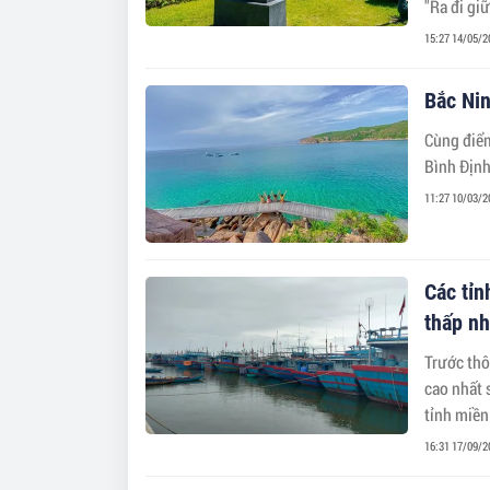
"Ra đi giữ
15:27 14/05/2
Bắc Nin
Cùng điểm
Bình Định
11:27 10/03/2
Các tỉn
thấp nh
Trước thô
cao nhất 
tỉnh miền
16:31 17/09/2