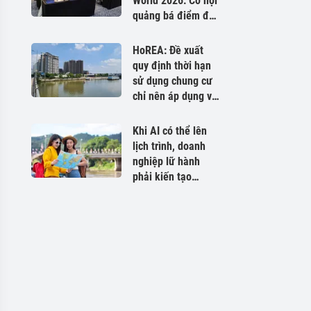
World 2026: Cơ hội
quảng bá điểm đến
Việt Nam ra thế
giới
HoREA: Đề xuất
quy định thời hạn
sử dụng chung cư
chỉ nên áp dụng với
dự án xây mới
Khi AI có thể lên
lịch trình, doanh
nghiệp lữ hành
phải kiến tạo
những trải nghiệm
không thể sao
chép