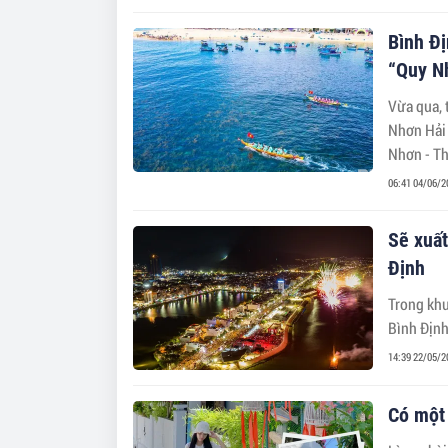
Bình Đị
“Quy N
Vừa qua, 
Nhơn Hải 
Nhơn - Th
06:41 04/06/2
Sẽ xuất
Định
Trong khu
Bình Định
14:39 22/05/2
Có một 