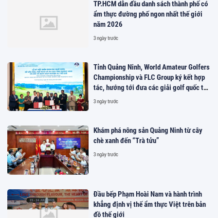
TP.HCM dẫn đầu danh sách thành phố có
ẩm thực đường phố ngon nhất thế giới
năm 2026
3 ngày trước
Tỉnh Quảng Ninh, World Amateur Golfers
Championship và FLC Group ký kết hợp
tác, hướng tới đưa các giải golf quốc tế
đến Việt Nam
3 ngày trước
Khám phá nông sản Quảng Ninh từ cây
chè xanh đến “Trà tửu”
3 ngày trước
Đầu bếp Phạm Hoài Nam và hành trình
khẳng định vị thế ẩm thực Việt trên bản
đồ thế giới