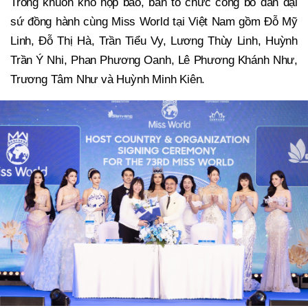
Trong khuôn khổ họp báo, ban tổ chức công bố dàn đại
sứ đồng hành cùng Miss World tại Việt Nam gồm Đỗ Mỹ
Linh, Đỗ Thị Hà, Trần Tiểu Vy, Lương Thùy Linh, Huỳnh
Trần Ý Nhi, Phan Phương Oanh, Lê Phương Khánh Như,
Trương Tâm Như và Huỳnh Minh Kiên.