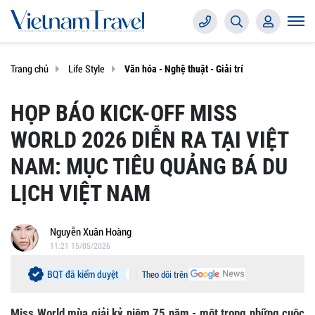
Trang chủ
Life Style
Văn hóa - Nghệ thuật - Giải trí
HỌP BÁO KICK-OFF MISS
WORLD 2026 DIỄN RA TẠI VIỆT
NAM: MỤC TIÊU QUẢNG BÁ DU
LỊCH VIỆT NAM
Nguyễn Xuân Hoàng
11:21 15/05/2026
BQT đã kiểm duyệt
Theo dõi trên
Miss World mùa giải kỷ niệm 75 năm - một trong những cuộc