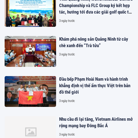
Championship và FLC Group ký kết hợp
tác, hướng tới đưa các giải golf quốc tế
đến Việt Nam
3 ngày trước
Khám phá nông sản Quảng Ninh từ cây
chè xanh đến “Trà tửu”
3 ngày trước
Đầu bếp Phạm Hoài Nam và hành trình
khẳng định vị thế ẩm thực Việt trên bản
đồ thế giới
3 ngày trước
Nhu cầu đi lại tăng, Vietnam Airlines mở
rộng mạng bay Đông Bắc Á
3 ngày trước