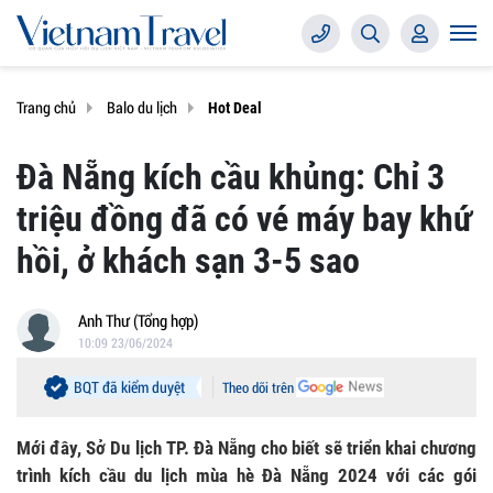
Trang chủ
Balo du lịch
Hot Deal
Đà Nẵng kích cầu khủng: Chỉ 3
triệu đồng đã có vé máy bay khứ
hồi, ở khách sạn 3-5 sao
Anh Thư (Tổng hợp)
10:09 23/06/2024
BQT đã kiểm duyệt
Theo dõi trên
Mới đây, Sở Du lịch TP. Đà Nẵng cho biết sẽ triển khai chương
trình kích cầu du lịch mùa hè Đà Nẵng 2024 với các gói