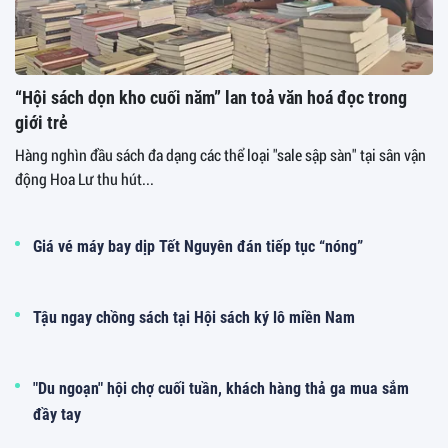
“Hội sách dọn kho cuối năm” lan toả văn hoá đọc trong
giới trẻ
Hàng nghìn đầu sách đa dạng các thể loại "sale sập sàn" tại sân vận
động Hoa Lư thu hút...
Giá vé máy bay dịp Tết Nguyên đán tiếp tục “nóng”
Tậu ngay chồng sách tại Hội sách ký lô miền Nam
"Du ngoạn" hội chợ cuối tuần, khách hàng thả ga mua sắm
đầy tay