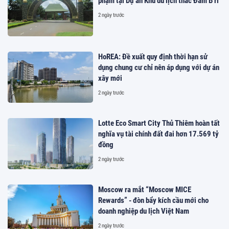
phạm tại Dự án Khu du lịch thác Đam B’ri
2 ngày trước
HoREA: Đề xuất quy định thời hạn sử
dụng chung cư chỉ nên áp dụng với dự án
xây mới
2 ngày trước
Lotte Eco Smart City Thủ Thiêm hoàn tất
nghĩa vụ tài chính đất đai hơn 17.569 tỷ
đồng
2 ngày trước
Moscow ra mắt “Moscow MICE
Rewards” - đòn bẩy kích cầu mới cho
doanh nghiệp du lịch Việt Nam
2 ngày trước