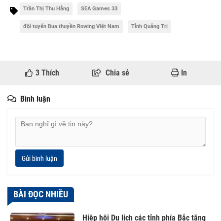
Trần Thị Thu Hằng
SEA Games 33
đội tuyển Đua thuyền Rowing Việt Nam
Tỉnh Quảng Trị
3
Thích
Chia sẻ
In
Bình luận
Gửi bình luận
BÀI ĐỌC NHIỀU
Hiệp hội Du lịch các tỉnh phía Bắc tăng