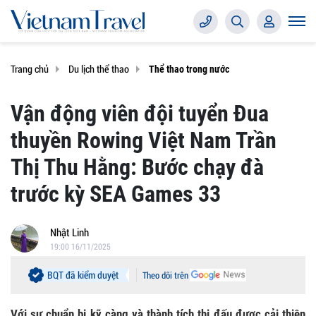
Trang chủ
Du lịch thể thao
Thể thao trong nước
Vận động viên đội tuyển Đua
thuyền Rowing Việt Nam Trần
Thị Thu Hằng: Bước chạy đà
trước kỳ SEA Games 33
Nhật Linh
19:00 16/11/2025
BQT đã kiểm duyệt
Theo dõi trên
Với sự chuẩn bị kỹ càng và thành tích thi đấu được cải thiện