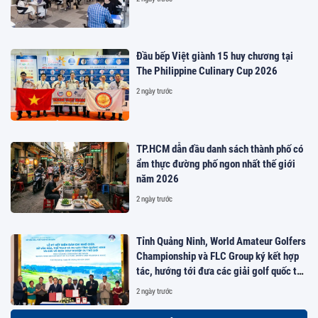
Đầu bếp Việt giành 15 huy chương tại
The Philippine Culinary Cup 2026
2 ngày trước
TP.HCM dẫn đầu danh sách thành phố có
ẩm thực đường phố ngon nhất thế giới
năm 2026
2 ngày trước
Tỉnh Quảng Ninh, World Amateur Golfers
Championship và FLC Group ký kết hợp
tác, hướng tới đưa các giải golf quốc tế
đến Việt Nam
2 ngày trước