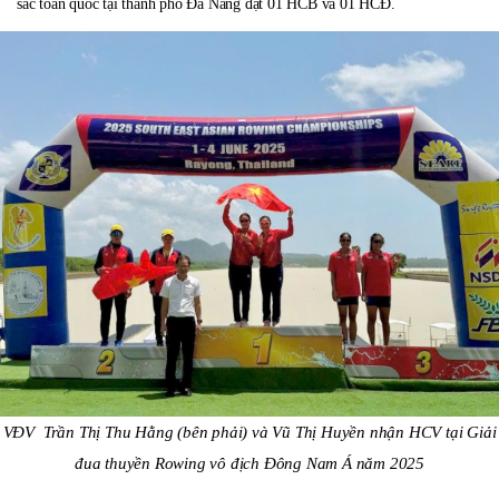
sắc toàn quốc tại thành phố Đà Nẵng đạt 01 HCB và 01 HCĐ.
VĐV
Trần Thị Thu Hằng (bên phải) và Vũ Thị Huyền nhận HCV tại Giải
đua thuyền Rowing vô địch Đông Nam Á năm 2025