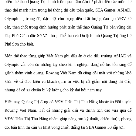
triển thể thao Quảng Trị. Tỉnh luôn quan tâm đầu tư phát triển các môn thể
thao thế mạnh nằm trong hệ thống thi đấu toàn quốc, SEA Games, ASIAD,
Olympic…, trong đó, đặc biệt chú trọng đến chất lượng đào tạo VĐV kế
c
ậ
n,
then chốt trong định hướng phát triển thể thao Quảng Trị bền vững dài
l
â
u,
Phó Giám đốc Sở Văn hóa, Thể thao và Du lịch tỉnh Quảng Trị ông Lê
Phú Sơn cho biết.
Môn thể thao
từng giúp Việt Nam ghi dấu ấn ở các đấu trường ASIAD và
Olympic vẫn còn đó những tay chèo kinh nghiệm đang nỗ lực tỏa sáng để
giành thêm vinh quang. Rowing Việt Nam dù cũng đối mặt với những khó
khăn về cả điều kiện và khách quan từ việc bị cắt giảm nội dung thi đấu,
nhưng đã có sự chuẩn bị kỹ lưỡng cho kỳ đại hội năm nay.
Hiện nay, Quảng Trị đang có V
Đ
V Trần Thị Thu Hằng khoác áo Đội tuyển
Rowing Việt Nam.
T
ấ
t cả
những giải đấu và thành tích cao vừa qua để
VĐV Trần Thị Thu Hằng nhằm giúp nâng cao kỹ thuật, chiến thuật, phong
độ, bản lĩnh thi đấu và khát vọng chiến thắng tại SEA Games 33 sắp tới.