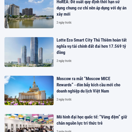
HoREA: Đề xuất quy định thời hạn sử
dụng chung cư chỉ nên áp dụng với dự án
xây mới
2 ngày trước
Lotte Eco Smart City Thủ Thiêm hoàn tất
nghĩa vụ tài chính đất đai hơn 17.569 tỷ
đồng
2 ngày trước
Moscow ra mắt “Moscow MICE
Rewards” - đòn bẩy kích cầu mới cho
doanh nghiệp du lịch Việt Nam
2 ngày trước
Mô hình đại học quốc tế: “Vùng đệm” giữ
chân nguồn lực tri thức trẻ
2 ngày trước