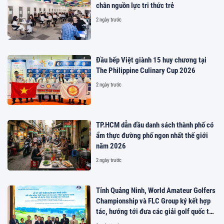
chân nguồn lực tri thức trẻ
2 ngày trước
Đầu bếp Việt giành 15 huy chương tại
The Philippine Culinary Cup 2026
2 ngày trước
TP.HCM dẫn đầu danh sách thành phố có
ẩm thực đường phố ngon nhất thế giới
năm 2026
2 ngày trước
Tỉnh Quảng Ninh, World Amateur Golfers
Championship và FLC Group ký kết hợp
tác, hướng tới đưa các giải golf quốc tế
đến Việt Nam