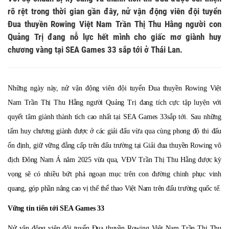
rõ rệt trong thời gian gần đây, nử vận động viên đội tuyển
Đua thuyền Rowing Việt Nam Trần Thị Thu Hằng người con
Quảng Trị đang nỗ lực hết mình cho giấc mơ giành huy
chương vàng tại SEA Games 33 sắp tới ở Thái Lan.
Những ngày này, nử vận động viên đội tuyển Đua thuyền Rowing Việt
Nam Trần Thị Thu Hằng người Quảng Trị đang tích cực tập luyện với
quyết tâm giành thành tích cao nhất tại SEA Games 33
sắp tới. Sau những
tấm huy chương giành được ở các giải đấu vừa qua cùng phong độ thi đấu
ổn định, giữ vững đẳng cấp trên đấu trường
tại G
iải đua thuyền Rowing vô
địch Đông Nam Á năm 2025 vừa qua,
V
Đ
V
Trần Thị Thu Hằng được kỳ
vọng sẽ có nhiều bứt phá ngoạn mục trên con đường chinh phục vinh
quang, góp phần nâng cao vị thế thể thao Việt Nam trên đấu trường quốc tế.
Vững tin tiến tới SEA Games 33
Nử vận động viên đội tuyển Đua thuyền Rowing Việt Nam Trần Thị Thu