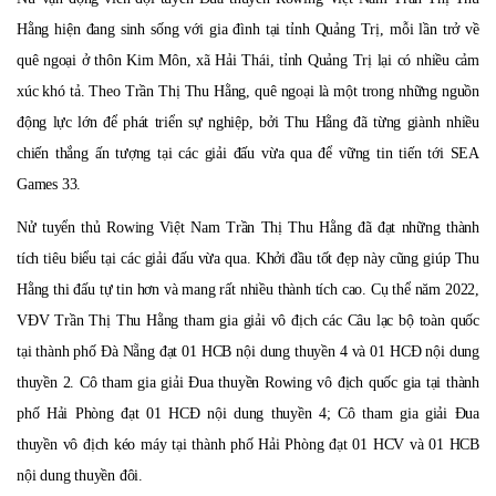
Hằng hiện đang sinh sống với gia đình tại tỉnh Quảng Trị, mỗi lần trở về
quê ngoại ở thôn Kim Môn, xã Hải Thái, tỉnh Quảng Trị lại có nhiều cảm
xúc khó tả. Theo Trần Thị Thu Hằng, quê ngoại là một trong những nguồn
động lực lớn để phát triển sự nghiệp, bởi Thu Hằng đã từng giành nhiều
chiến thắng ấn tượng tại các giải đấu vừa qua để vững tin tiến tới SEA
Games 33.
Nử tuyển
thủ
Rowing Việt Nam Trần Thị Thu Hằng
đã
đạt những thành
tích tiêu biểu tại các giải đấu vừa qua. Khởi đầu tốt đẹp này cũng giúp Thu
Hằng thi đấu tự tin hơn và mang rất nhiều th
à
nh t
í
ch cao. Cụ thể năm 2022,
VĐV
Trần Thị Thu Hằng tham gia giải vô địch các Câu lạc bộ toàn quốc
tại thành phố Đà Nẵng đạt 01 HCB nội dung thuyền 4 và 01 HCĐ nội dung
thuyền 2. C
ô
tham gia giải Đua thuyền Rowing vô địch quốc gia tại thành
phố Hải Phòng đạt 01 HCĐ nội dung thuyền 4
;
C
ô
tham gia giải Đua
thuyền vô địch kéo máy tại thành phố Hải Phòng đạt 01 HCV và 01 HCB
nội dung thuyền đôi.