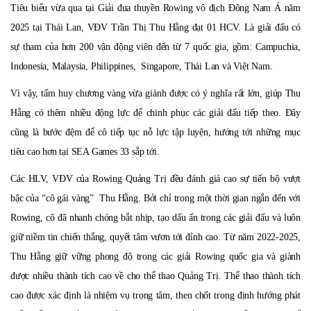
Tiêu biểu vừa qua tại Giải đua thuyền Rowing vô địch Đông Nam Á năm
2025 tại Thái Lan
,
V
Đ
V Trần Thị Thu Hằng đạt 01 HCV
.
L
à giải đấu có
sự tham của hơn 200 vận động viên đến từ 7 quốc gia, gồm: Campuchia,
Indonesia, Malaysia, Philippines, Singapore, Thái Lan và Việt Nam.
Vì vậy, tấm huy chương
vàng
vừa
giành được có ý nghĩa rất lớn, giúp Thu
Hằng có thêm
nhiều
động lực để chinh phục các giải đấu tiếp theo. Đây
cũng là bước đệm để c
ô
tiếp tục nỗ lực tập luyện, hướng tới những mục
tiêu cao hơn tại SEA Games 33 sắp tới.
Các HLV, VĐV của Rowing Quảng Trị đều đánh giá cao sự tiến bộ vượt
bậc của “cô gái vàng” Thu H
ằ
ng. Bởi chỉ trong một thời gian ngắn đến với
Rowing, cô đã nhanh chóng bắt nhịp, tạo dấu ấn trong các giải đấu và luôn
giữ niềm tin chiến thắng, quyết tâm vươn tới đỉnh cao. Từ năm 2022-2025,
Thu H
ằ
ng giữ vững phong độ trong các giải Rowing quốc gia và giành
được nhiều thành tích cao về cho thể thao Quảng Trị. Thể thao thành tích
cao được xác định là nhiệm vụ trọng tâm, then chốt trong định hướng phát