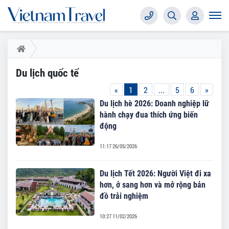
Du lịch quốc tế
«
1
2
...
5
6
»
Du lịch hè 2026: Doanh nghiệp lữ
hành chạy đua thích ứng biến
động
11:17 26/05/2026
Du lịch Tết 2026: Người Việt đi xa
hơn, ở sang hơn và mở rộng bản
đồ trải nghiệm
10:27 11/02/2026