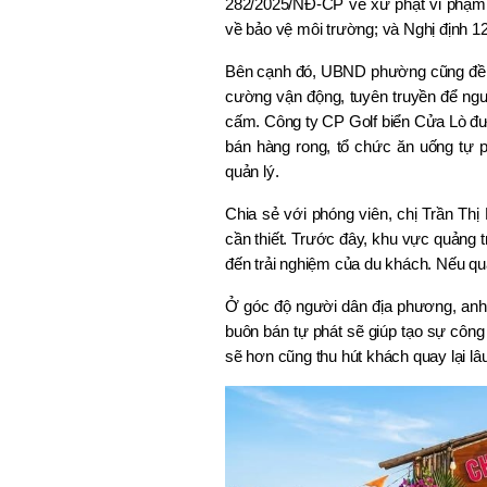
282/2025/NĐ-CP về xử phạt vi phạm hà
về bảo vệ môi trường; và Nghị định 1
Bên cạnh đó, UBND phường cũng đề 
cường vận động, tuyên truyền để ngườ
cấm. Công ty CP Golf biển Cửa Lò được
bán hàng rong, tổ chức ăn uống tự p
quản lý.
Chia sẻ với phóng viên, chị Trần Thị 
cần thiết. Trước đây, khu vực quảng tr
đến trải nghiệm của du khách. Nếu quả
Ở góc độ người dân địa phương, anh
buôn bán tự phát sẽ giúp tạo sự công
sẽ hơn cũng thu hút khách quay lại lâu