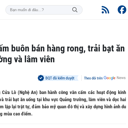
m buôn bán hàng rong, trải bạt ăn
ờng và lâm viên
BQT đã kiểm duyệt
Theo dõi trên
Cửa Lò (Nghệ An) ban hành công văn cấm các hoạt động kinh
và trải bạt ăn uống tại khu vực Quảng trường, lâm viên và dọc hai
 lập lại trật tự, đảm bảo mỹ quan đô thị và xây dựng hình ảnh du
ong mùa cao điểm.