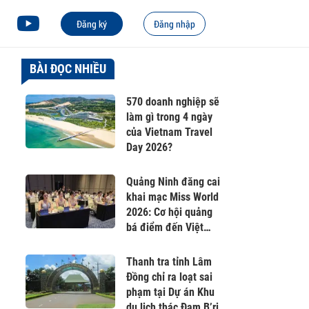
Đăng ký
Đăng nhập
BÀI ĐỌC NHIỀU
570 doanh nghiệp sẽ
làm gì trong 4 ngày
của Vietnam Travel
Day 2026?
Quảng Ninh đăng cai
khai mạc Miss World
2026: Cơ hội quảng
bá điểm đến Việt
Nam ra thế giới
Thanh tra tỉnh Lâm
Đồng chỉ ra loạt sai
phạm tại Dự án Khu
du lịch thác Đam B’ri