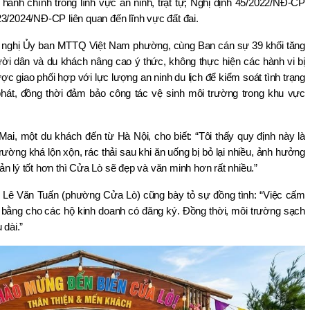
nh chính trong lĩnh vực an ninh, trật tự; Nghị định 45/2022/NĐ-CP 
23/2024/NĐ-CP liên quan đến lĩnh vực đất đai.
nghị Ủy ban MTTQ Việt Nam phường, cùng Ban cán sự 39 khối tăng 
i dân và du khách nâng cao ý thức, không thực hiện các hành vi bị 
 giao phối hợp với lực lượng an ninh du lịch để kiểm soát tình trạng 
hát, đồng thời đảm bảo công tác vệ sinh môi trường trong khu vực 
Mai, một du khách đến từ Hà Nội, cho biết: “Tôi thấy quy định này là 
ường khá lộn xộn, rác thải sau khi ăn uống bị bỏ lại nhiều, ảnh hưởng 
n lý tốt hơn thì Cửa Lò sẽ đẹp và văn minh hơn rất nhiều.”
 Lê Văn Tuấn (phường Cửa Lò) cũng bày tỏ sự đồng tình: “Việc cấm 
 bằng cho các hộ kinh doanh có đăng ký. Đồng thời, môi trường sạch 
 dài.”