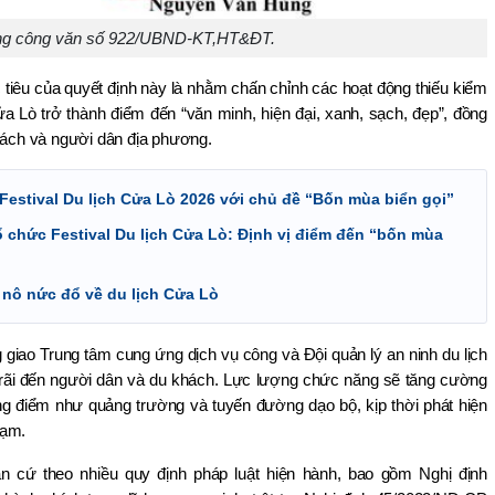
ng công văn số 922/UBND-KT,HT&ĐT.
iêu của quyết định này là nhằm chấn chỉnh các hoạt động thiếu kiểm 
 Lò trở thành điểm đến “văn minh, hiện đại, xanh, sạch, đẹp”, đồng 
khách và người dân địa phương.
Festival Du lịch Cửa Lò 2026 với chủ đề “Bốn mùa biển gọi”
ổ chức Festival Du lịch Cửa Lò: Định vị điểm đến “bốn mùa
nô nức đổ về du lịch Cửa Lò
giao Trung tâm cung ứng dịch vụ công và Đội quản lý an ninh du lịch 
 rãi đến người dân và du khách. Lực lượng chức năng sẽ tăng cường 
ọng điểm như quảng trường và tuyến đường dạo bộ, kịp thời phát hiện 
hạm.
n cứ theo nhiều quy định pháp luật hiện hành, bao gồm Nghị định 