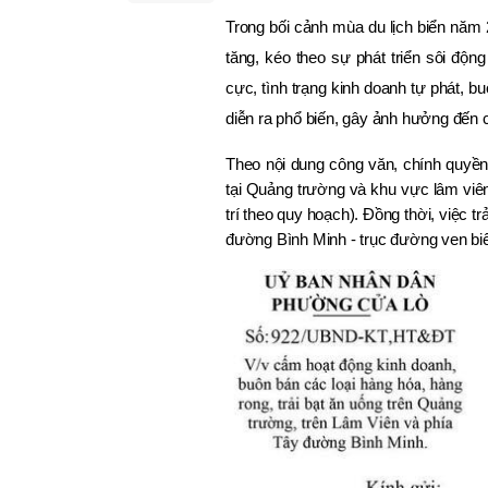
Trong bối cảnh mùa du lịch biển năm
tăng, kéo theo sự phát triển sôi động
cực, tình trạng kinh doanh tự phát, b
diễn ra phổ biến, gây ảnh hưởng đến c
Theo nội dung công văn, chính quyề
tại Quảng trường và khu vực lâm viê
trí theo quy hoạch). Đồng thời, việc t
đường Bình Minh - trục đường ven biể