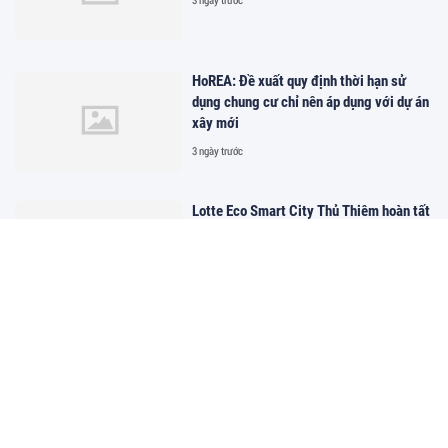
HoREA: Đề xuất quy định thời hạn sử
dụng chung cư chỉ nên áp dụng với dự án
xây mới
3 ngày trước
Lotte Eco Smart City Thủ Thiêm hoàn tất
nghĩa vụ tài chính đất đai hơn 17.569 tỷ
đồng
3 ngày trước
Khi Đà Lạt, Hội An hay Phú Quốc trở
thành cảm hứng cho những chiếc bánh
mùa hè
2 ngày trước