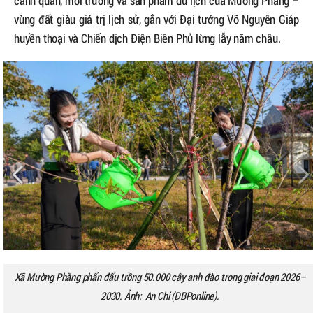
cảnh quan, môi trường và sản phẩm du lịch của Mường Phăng –
vùng đất giàu giá trị lịch sử, gắn với Đại tướng Võ Nguyên Giáp
huyền thoại và Chiến dịch Điện Biên Phủ lừng lẫy năm châu.
Xã Mường Phăng phấn đấu trồng 50.000 cây anh đào trong giai đoạn 2026–
2030. Ảnh: An Chi (ĐBPonline).