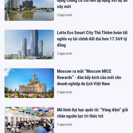
dụng chung cư chỉ nên áp dụng với dự án
xây mới
2 ngày trước
Lotte Eco Smart City Thủ Thiêm hoàn tất
nghĩa vụ tài chính đất đai hơn 17.569 tỷ
đồng
2 ngày trước
Moscow ra mắt “Moscow MICE
Rewards” - đòn bẩy kích cầu mới cho
doanh nghiệp du lịch Việt Nam
2 ngày trước
Mô hình đại học quốc tế: “Vùng đệm” giữ
chân nguồn lực tri thức trẻ
2 ngày trước