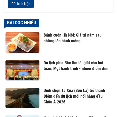
Gửi bình luận
BÀI ĐỌC NHIỀU
Bánh cuốn Hà Nội: Giá trị nằm sau
những lớp bánh mỏng
Du lịch phía Bắc tìm lời giải cho bài
toán: Một hành trình - nhiều điểm đến
Bình chọn Tà Xùa (Sơn La) trở thành
Điểm đến du lịch mới nổi hàng đầu
Châu Á 2026