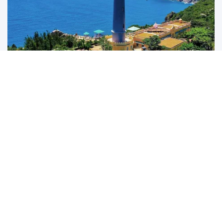
Đắk Lắk: Định vị điểm đến bằng chiến lược "Một hành
trình, hai hệ sinh thái"
Điểm đến cạnh tranh của tương lai không phải là nơi có nhiều tài
nguyên hơn, mà là nơi kể...
UNESCO vinh danh Sarnath (Ấn Độ)
Nhật Bản có thêm Di sản Thế giới của UNESCO