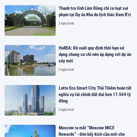
Thanh tra tỉnh Lâm Đồng chỉ ra loạt sai
phạm tại Dự án Khu du lịch thác Đam B’ri
2 ngày trước
HoREA: Đề xuất quy định thời hạn sử
dụng chung cư chỉ nên áp dụng với dự án
xây mới
2 ngày trước
Lotte Eco Smart City Thủ Thiêm hoàn tất
nghĩa vụ tài chính đất đai hơn 17.569 tỷ
đồng
2 ngày trước
Moscow ra mắt “Moscow MICE
Rewards” - đòn bẩy kích cầu mới cho