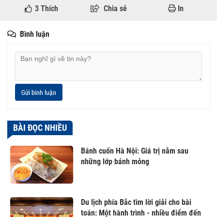
3
Thích
Chia sẻ
In
Bình luận
Gửi bình luận
BÀI ĐỌC NHIỀU
Bánh cuốn Hà Nội: Giá trị nằm sau
những lớp bánh mỏng
Du lịch phía Bắc tìm lời giải cho bài
toán: Một hành trình - nhiều điểm đến