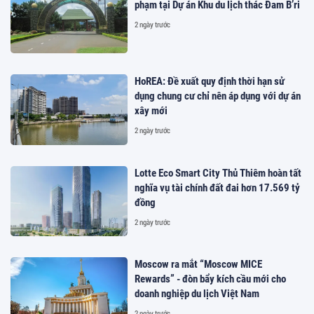
phạm tại Dự án Khu du lịch thác Đam B’ri
2 ngày trước
HoREA: Đề xuất quy định thời hạn sử
dụng chung cư chỉ nên áp dụng với dự án
xây mới
2 ngày trước
Lotte Eco Smart City Thủ Thiêm hoàn tất
nghĩa vụ tài chính đất đai hơn 17.569 tỷ
đồng
2 ngày trước
Moscow ra mắt “Moscow MICE
Rewards” - đòn bẩy kích cầu mới cho
doanh nghiệp du lịch Việt Nam
2 ngày trước