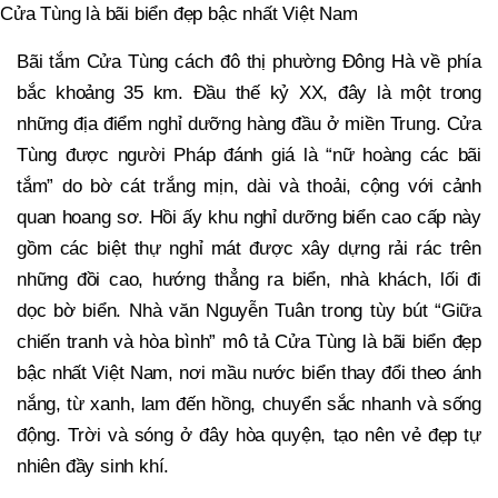
Cửa Tùng là bãi biển đẹp bậc nhất Việt Nam
Bãi tắm Cửa Tùng cách đô thị phường Đông Hà về phía
bắc khoảng 35 km. Đầu thế kỷ XX, đây là một trong
những địa điểm nghỉ dưỡng hàng đầu ở miền Trung. Cửa
Tùng được người Pháp đánh giá là “nữ hoàng các bãi
tắm” do bờ cát trắng mịn, dài và thoải, cộng với cảnh
quan hoang sơ. Hồi ấy khu nghỉ dưỡng biển cao cấp này
gồm các biệt thự nghỉ mát được xây dựng rải rác trên
những đồi cao, hướng thẳng ra biển, nhà khách, lối đi
dọc bờ biển. Nhà văn Nguyễn Tuân trong tùy bút “Giữa
chiến tranh và hòa bình” mô tả Cửa Tùng là bãi biển đẹp
bậc nhất Việt Nam, nơi mầu nước biển thay đổi theo ánh
nắng, từ xanh, lam đến hồng, chuyển sắc nhanh và sống
động. Trời và sóng ở đây hòa quyện, tạo nên vẻ đẹp tự
nhiên đầy sinh khí.