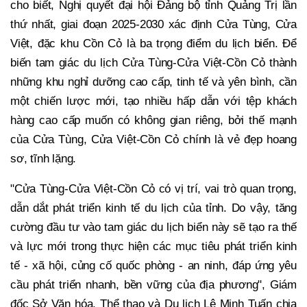
cho biết, Nghị quyết đại hội Đảng bộ tỉnh Quảng Trị lần
thứ nhất, giai đoạn 2025-2030 xác định Cửa Tùng, Cửa
Việt, đặc khu Cồn Cỏ là ba trọng điểm du lịch biển. Để
biến tam giác du lịch Cửa Tùng-Cửa Việt-Cồn Cỏ thành
những khu nghỉ dưỡng cao cấp, tinh tế và yên bình, cần
một chiến lược mới, tạo nhiều hấp dẫn với tệp khách
hàng cao cấp muốn có không gian riêng, bởi thế mạnh
của Cửa Tùng, Cửa Việt-Cồn Cỏ chính là vẻ đẹp hoang
sơ, tĩnh lặng.
"Cửa Tùng-Cửa Việt-Cồn Cỏ có vị trí, vai trò quan trọng,
dẫn dắt phát triển kinh tế du lịch của tỉnh. Do vậy, tăng
cường đầu tư vào tam giác du lịch biển này sẽ tạo ra thế
và lực mới trong thực hiện các mục tiêu phát triển kinh
tế - xã hội, củng cố quốc phòng - an ninh, đáp ứng yêu
cầu phát triển nhanh, bền vững của địa phương", Giám
đốc Sở Văn hóa, Thể thao và Du lịch Lê Minh Tuấn chia