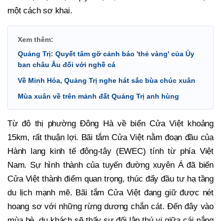
một cách sơ khai.
Xem thêm:
Quảng Trị: Quyết tâm gỡ cảnh báo 'thẻ vàng' của Ủy
ban châu Âu đối với nghề cá
Về Minh Hóa, Quảng Trị nghe hát sắc bùa chúc xuân
Mùa xuân về trên mảnh đất Quảng Trị anh hùng
Từ đô thị phường Đông Hà về biển Cửa Việt khoảng
15km, rất thuận lợi. Bãi tắm Cửa Việt nằm đoạn đầu của
Hành lang kinh tế đông-tây (EWEC) tính từ phía Việt
Nam. Sự hình thành của tuyến đường xuyên Á đã biến
Cửa Việt thành điểm quan trọng, thúc đẩy đầu tư hạ tầng
du lịch mạnh mẽ. Bãi tắm Cửa Việt đang giữ được nét
hoang sơ với những rừng dương chắn cát. Đến đây vào
mùa hè, du khách sẽ thấy sự đối lập thú vị giữa cái nắng