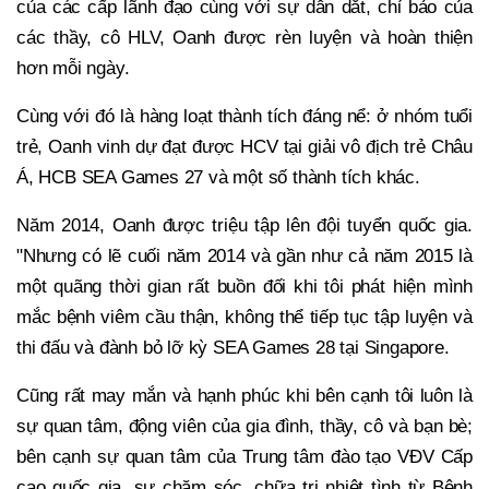
của các cấp lãnh đạo cùng với sự dẫn dắt, chỉ bảo của
các thầy, cô HLV, Oanh được rèn luyện và hoàn thiện
hơn mỗi ngày.
Cùng với đó là hàng loạt thành tích đáng nể: ở nhóm tuổi
trẻ, Oanh vinh dự đạt được HCV tại giải vô địch trẻ Châu
Á, HCB SEA Games 27 và một số thành tích khác.
Năm 2014, Oanh được triệu tập lên đội tuyển quốc gia.
"Nhưng có lẽ cuối năm 2014 và gần như cả năm 2015 là
một quãng thời gian rất buồn đối khi tôi phát hiện mình
mắc bệnh viêm cầu thận, không thể tiếp tục tập luyện và
thi đấu và đành bỏ lỡ kỳ SEA Games 28 tại Singapore.
Cũng rất may mắn và hạnh phúc khi bên cạnh tôi luôn là
sự quan tâm, động viên của gia đình, thầy, cô và bạn bè;
bên cạnh sự quan tâm của Trung tâm đào tạo VĐV Cấp
cao quốc gia, sự chăm sóc, chữa trị nhiệt tình từ Bệnh