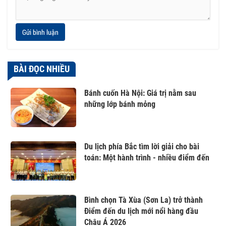
Gửi bình luận
BÀI ĐỌC NHIỀU
Bánh cuốn Hà Nội: Giá trị nằm sau
những lớp bánh mỏng
Du lịch phía Bắc tìm lời giải cho bài
toán: Một hành trình - nhiều điểm đến
Bình chọn Tà Xùa (Sơn La) trở thành
Điểm đến du lịch mới nổi hàng đầu
Châu Á 2026