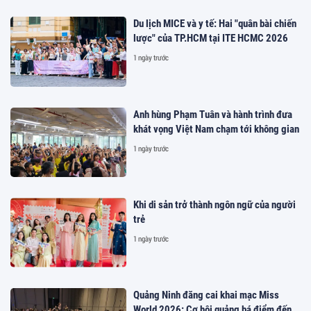
Du lịch MICE và y tế: Hai "quân bài chiến
lược" của TP.HCM tại ITE HCMC 2026
1 ngày trước
Anh hùng Phạm Tuân và hành trình đưa
khát vọng Việt Nam chạm tới không gian
1 ngày trước
Khi di sản trở thành ngôn ngữ của người
trẻ
1 ngày trước
Quảng Ninh đăng cai khai mạc Miss
World 2026: Cơ hội quảng bá điểm đến