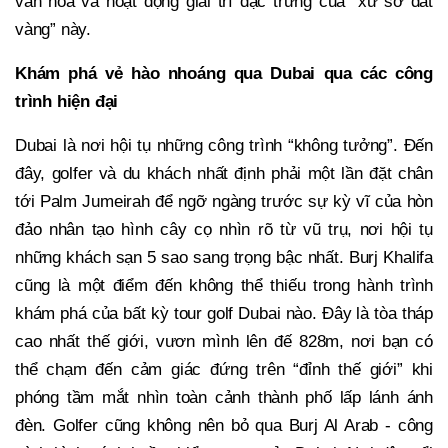
văn hóa và hoạt động giải trí đặc trưng của “xứ sở dát
vàng” này.
Khám phá vẻ hào nhoáng qua Dubai qua các công
trình hiện đại
Dubai là nơi hội tụ những công trình “không tưởng”. Đến
đây, golfer và du khách nhất định phải một lần đặt chân
tới Palm Jumeirah để ngỡ ngàng trước sự kỳ vĩ của hòn
đảo nhân tạo hình cây cọ nhìn rõ từ vũ trụ, nơi hội tụ
những khách sạn 5 sao sang trọng bậc nhất. Burj Khalifa
cũng là một điểm đến không thể thiếu trong hành trình
khám phá của bất kỳ tour golf Dubai nào. Đây là tòa tháp
cao nhất thế giới, vươn mình lên đế 828m, nơi bạn có
thể chạm đến cảm giác đứng trên “đỉnh thế giới” khi
phóng tầm mắt nhìn toàn cảnh thành phố lấp lánh ánh
đèn. Golfer cũng không nên bỏ qua Burj Al Arab - công