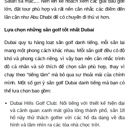
Safari sa mạc,... Nên lên kế hoạch xem các giải đấu golf
lớn, đặt tour phù hợp và rất nên cân nhắc các điểm đến
lân cận như Abu Dhabi để có chuyến đi thú vị hơn.
Lựa chọn những sân golf tốt nhất Dubai
Dubai quy tụ hàng loạt sân golf danh tiếng, mỗi sân lại
mang một phong cách khác nhau. Mỗi sân golf đều có độ
khó và phong cách riêng, vì vậy bạn nên cân nhắc trình
độ cá nhân và sở thích để chọn sân phù hợp, thay vì
chạy theo “tiếng tăm” mà bỏ qua sự thoải mái của chính
mình. Một số gợi ý sân golf Dubai danh tiếng mà bạn có
thể lựa chọn bao gồm:
Dubai Hills Golf Club: Nổi tiếng với thiết kế hiện đại
và cảnh quan xanh mát giữa lòng thành phố, sân 18
hố này thử thách golfer với các hố đa dạng về địa
hình và tầm nhìn ra các tòa nhà chọc trời.