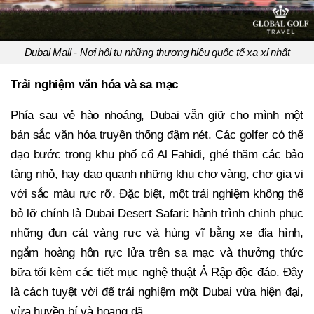
Dubai Mall - Nơi hội tụ những thương hiệu quốc tế xa xỉ nhất
Trải nghiệm văn hóa và sa mạc
Phía sau vẻ hào nhoáng, Dubai vẫn giữ cho mình một
bản sắc văn hóa truyền thống đậm nét. Các golfer có thể
dạo bước trong khu phố cổ Al Fahidi, ghé thăm các bảo
tàng nhỏ, hay dạo quanh những khu chợ vàng, chợ gia vị
với sắc màu rực rỡ. Đặc biệt, một trải nghiệm không thể
bỏ lỡ chính là Dubai Desert Safari: hành trình chinh phục
những đụn cát vàng rực và hùng vĩ bằng xe địa hình,
ngắm hoàng hôn rực lửa trên sa mạc và thưởng thức
bữa tối kèm các tiết mục nghệ thuật Ả Rập độc đáo. Đây
là cách tuyệt vời để trải nghiệm một Dubai vừa hiện đại,
vừa huyền bí và hoang dã.