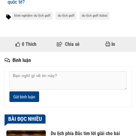
quốc tế?
kinh nghiệm du lịch golf
du lịch golf
du lịch golf dubai
0
Thích
Chia sẻ
In
Bình luận
Gửi bình luận
BÀI ĐỌC NHIỀU
Du lịch phía Bắc tìm lời giải cho bài