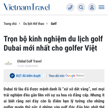
Trang chủ
Du lịch thể thao
Golf
Trọn bộ kinh nghiệm du lịch golf
Dubai mới nhất cho golfer Việt
Global Golf Travel
16:58 18/09/2025
BQT đã kiểm duyệt
Theo dõi trên
Dubai từ lâu đã được mệnh danh là “xứ sở dát vàng”, nơi mọi
trải nghiệm đều gắn liền với sự xa hoa và đẳng cấp. Nhưng ít
ai biết rằng nơi đây còn là điểm hẹn lý tưởng cho những
golfer muốn thử sức ở những sân golf độc đáo bậc nhất thế