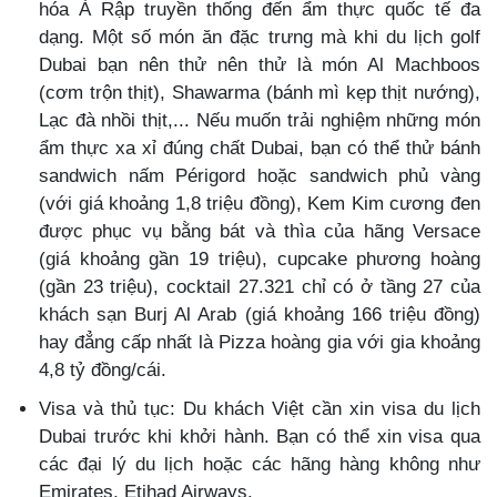
hóa Ả Rập truyền thống đến ẩm thực quốc tế đa
dạng. Một số món ăn đặc trưng mà khi du lịch golf
Dubai bạn nên thử nên thử là món Al Machboos
(cơm trộn thịt), Shawarma (bánh mì kẹp thịt nướng),
Lạc đà nhồi thịt,... Nếu muốn trải nghiệm những món
ẩm thực xa xỉ đúng chất Dubai, bạn có thể thử bánh
sandwich nấm Périgord hoặc sandwich phủ vàng
(với giá khoảng 1,8 triệu đồng), Kem Kim cương đen
được phục vụ bằng bát và thìa của hãng Versace
(giá khoảng gần 19 triệu), cupcake phương hoàng
(gần 23 triệu), cocktail 27.321 chỉ có ở tầng 27 của
khách sạn Burj Al Arab (giá khoảng 166 triệu đồng)
hay đẳng cấp nhất là Pizza hoàng gia với gia khoảng
4,8 tỷ đồng/cái.
Visa và thủ tục: Du khách Việt cần xin visa du lịch
Dubai trước khi khởi hành. Bạn có thể xin visa qua
các đại lý du lịch hoặc các hãng hàng không như
Emirates, Etihad Airways.