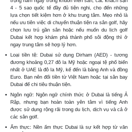
trọng nằm ngay trong khuôn viên sân, các khách sạn
4 - 5 sao quốc tế đầy đủ tiện nghi, cho đến những
lựa chọn tiết kiệm hơn ở khu trung tâm. Mẹo nhỏ là
nếu ưu tiên việc di chuyển thuận tiện ra sân golf, hãy
chọn lưu trú gần sân hoặc nếu muốn du lịch golf
Dubai kết hợp khám phá thành phố sôi động thì ở
ngay trung tâm sẽ hợp lý hơn.
Loại tiền tệ: Dubai sử dụng Dirham (AED) - tương
đương khoảng 0,27 đô la Mỹ hoặc ngoại tệ phổ biến
nhất ở UAE là đô la Mỹ, kế đến là bảng Anh và đồng
Euro. Bạn nên đổi tiền từ Việt Nam hoặc tại sân bay
Dubai để chi tiêu thuận tiện.
Ngôn ngữ: Ngôn ngữ chính thức ở Dubai là tiếng Ả
Rập, nhưng bạn hoàn toàn yên tâm vì tiếng Anh
được sử dụng rộng rãi trong du lịch, dịch vụ và cả ở
các sân golf.
Ẩm thực: Nền ẩm thực Dubai là sự kết hợp từ văn