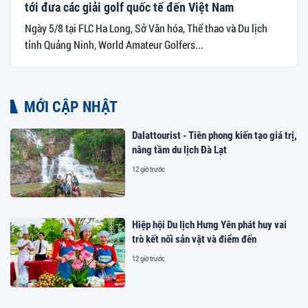
tới đưa các giải golf quốc tế đến Việt Nam
Ngày 5/8 tại FLC Ha Long, Sở Văn hóa, Thể thao và Du lịch
tỉnh Quảng Ninh, World Amateur Golfers...
MỚI CẬP NHẬT
Dalattourist - Tiên phong kiến tạo giá trị,
nâng tầm du lịch Đà Lạt
12 giờ trước
Hiệp hội Du lịch Hưng Yên phát huy vai
trò kết nối sản vật và điểm đến
12 giờ trước