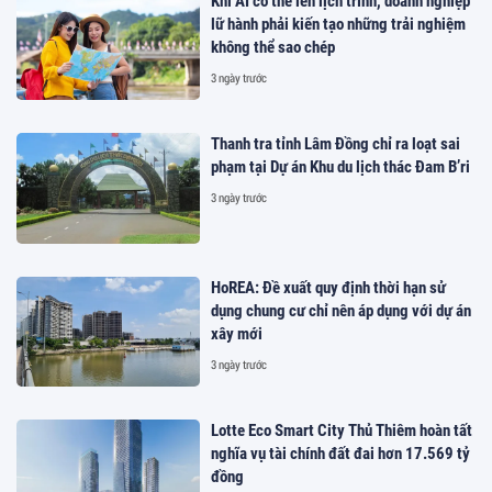
Khi AI có thể lên lịch trình, doanh nghiệp
lữ hành phải kiến tạo những trải nghiệm
không thể sao chép
3 ngày trước
Thanh tra tỉnh Lâm Đồng chỉ ra loạt sai
phạm tại Dự án Khu du lịch thác Đam B’ri
3 ngày trước
HoREA: Đề xuất quy định thời hạn sử
dụng chung cư chỉ nên áp dụng với dự án
xây mới
3 ngày trước
Lotte Eco Smart City Thủ Thiêm hoàn tất
nghĩa vụ tài chính đất đai hơn 17.569 tỷ
đồng