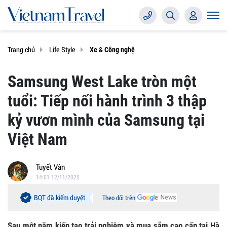
Trang chủ
Life Style
Xe & Công nghệ
Samsung West Lake tròn một
tuổi: Tiếp nối hành trình 3 thập
kỷ vươn mình của Samsung tại
Việt Nam
Tuyết Vân
14:01 12/11/2025
BQT đã kiểm duyệt
Theo dõi trên
Sau một năm kiến tạo trải nghiệm và mua sắm cao cấp tại Hà