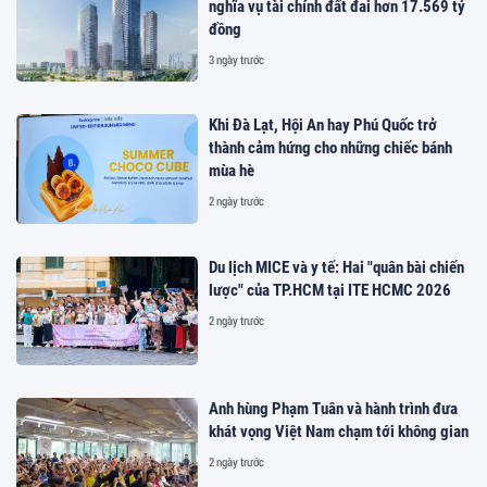
nghĩa vụ tài chính đất đai hơn 17.569 tỷ
đồng
3 ngày trước
Khi Đà Lạt, Hội An hay Phú Quốc trở
thành cảm hứng cho những chiếc bánh
mùa hè
2 ngày trước
Du lịch MICE và y tế: Hai "quân bài chiến
lược" của TP.HCM tại ITE HCMC 2026
2 ngày trước
Anh hùng Phạm Tuân và hành trình đưa
khát vọng Việt Nam chạm tới không gian
2 ngày trước