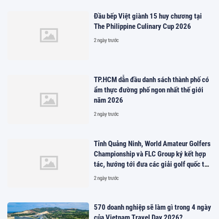
Đầu bếp Việt giành 15 huy chương tại
The Philippine Culinary Cup 2026
2 ngày trước
TP.HCM dẫn đầu danh sách thành phố có
ẩm thực đường phố ngon nhất thế giới
năm 2026
2 ngày trước
Tỉnh Quảng Ninh, World Amateur Golfers
Championship và FLC Group ký kết hợp
tác, hướng tới đưa các giải golf quốc tế
đến Việt Nam
2 ngày trước
570 doanh nghiệp sẽ làm gì trong 4 ngày
của Vietnam Travel Day 2026?