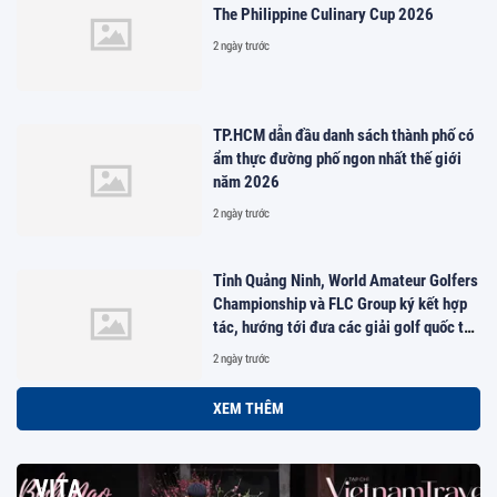
The Philippine Culinary Cup 2026
2 ngày trước
TP.HCM dẫn đầu danh sách thành phố có
ẩm thực đường phố ngon nhất thế giới
năm 2026
2 ngày trước
Tỉnh Quảng Ninh, World Amateur Golfers
Championship và FLC Group ký kết hợp
tác, hướng tới đưa các giải golf quốc tế
đến Việt Nam
2 ngày trước
XEM THÊM
VITA