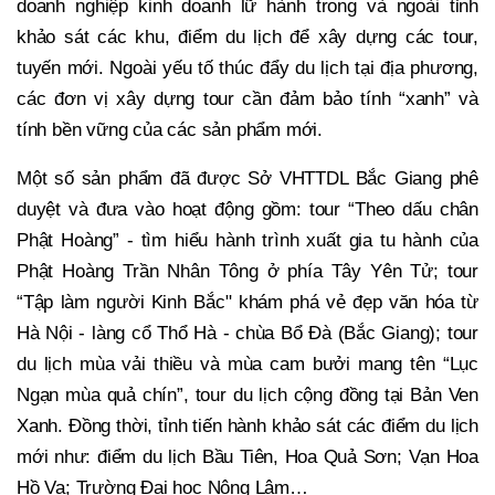
doanh nghiệp kinh doanh lữ hành trong và ngoài tỉnh
khảo sát các khu, điểm du lịch để xây dựng các tour,
tuyến mới. Ngoài yếu tố thúc đẩy du lịch tại địa phương,
các đơn vị xây dựng tour cần đảm bảo tính “xanh” và
tính bền vững của các sản phẩm mới.
Một số sản phẩm đã được Sở VHTTDL Bắc Giang phê
duyệt và đưa vào hoạt động gồm: tour “Theo dấu chân
Phật Hoàng” - tìm hiểu hành trình xuất gia tu hành của
Phật Hoàng Trần Nhân Tông ở phía Tây Yên Tử; tour
“Tập làm người Kinh Bắc" khám phá vẻ đẹp văn hóa từ
Hà Nội - làng cổ Thổ Hà - chùa Bổ Đà (Bắc Giang); tour
du lịch mùa vải thiều và mùa cam bưởi mang tên “Lục
Ngạn mùa quả chín”, tour du lịch cộng đồng tại Bản Ven
Xanh. Đồng thời, tỉnh tiến hành khảo sát các điểm du lịch
mới như: điểm du lịch Bầu Tiên, Hoa Quả Sơn; Vạn Hoa
Hồ Va; Trường Đại học Nông Lâm…