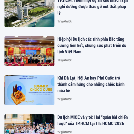
TP.HCM: Thêm một dự án Khu khách sạn
nghỉ dưỡng được tháo gỡ nút thắt pháp
lý
17 giờ trước
Hiệp hội Du lịch các tỉnh phía Bắc tăng
cường liên kết, chung sức phát triển du
lịch Việt Nam
18 giờ trước
Khi Đà Lạt, Hội An hay Phú Quốc trở
thành cảm hứng cho những chiếc bánh
mùa hè
22 giờ trước
Du lịch MICE và y tế: Hai "quân bài chiến
lược" của TP.HCM tại ITE HCMC 2026
22 giờ trước