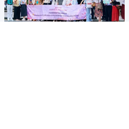
Du lịch MICE và y tế: Hai "quân bài chiến lược" của
TP.HCM tại ITE HCMC 2026
Diễn ra từ ngày 27 đến 29/8 tại Trung tâm Hội chợ và Triển lãm Sài
Gòn (SECC), ITE HCMC...
570 doanh nghiệp sẽ làm gì trong 4 ngày của Vietnam Travel
Day 2026?
Khi AI có thể lên lịch trình, doanh nghiệp lữ hành phải kiến
tạo những trải nghiệm không thể sao chép