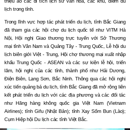
thiệu ảo các di tích lịch sử văn hóa, các khu, điểm du
lịch trong tỉnh.
Trong lĩnh vực hợp tác phát triển du lịch, tỉnh Bắc Giang
đã tham gia các hội chợ du lịch quốc tế như VITM Hà
Nội, Hội nghị Giao thương trực tuyến với Sở Thương
mại tỉnh Vân Nam và Quảng Tây - Trung Quốc, Lễ hội du
lịch biên giới Việt - Trung, Hội chợ thương mại xuất nhập
khẩu Trung Quốc - ASEAN và các sự kiện lễ hội, triển
lãm, hội nghị của các tỉnh, thành phố như Hải Dương,
Điện Biên, Lạng Sơn, Bắc Ninh. Thông qua các hội nghị
xúc tiến quảng bá du lịch, tỉnh Bắc Giang đã mở rộng liên
kết phát triển du lịch với các địa phương và các đối tác
như Hãng hàng không quốc gia Việt Nam (Vietnam
Airlines); tỉnh Gifu (Nhật Bản); tỉnh Xay Sổm Bun (Lào);
Cụm Hiệp hội Du lịch các tỉnh Việt Bắc.