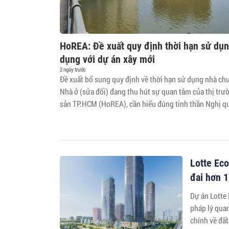
HoREA: Đề xuất quy định thời hạn sử dụn
dụng với dự án xây mới
2 ngày trước
Đề xuất bổ sung quy định về thời hạn sử dụng nhà ch
Nhà ở (sửa đổi) đang thu hút sự quan tâm của thị trư
sản TP.HCM (HoREA), cần hiểu đúng tinh thần Nghị q
tạo tâm lý lo ngại cho người dân và nhà đầu tư.
Lotte Eco
đai hơn 
Dự án Lotte
pháp lý qua
chính về đất