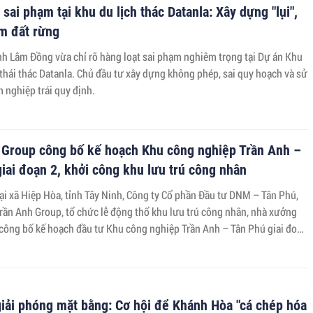
 sai phạm tại khu du lịch thác Datanla: Xây dựng "lụi",
m đất rừng
ỉnh Lâm Đồng vừa chỉ rõ hàng loạt sai phạm nghiêm trọng tại Dự án Khu
 thái thác Datanla. Chủ đầu tư xây dựng không phép, sai quy hoạch và sử
 nghiệp trái quy định.
 Group công bố kế hoạch Khu công nghiệp Trần Anh –
iai đoạn 2, khởi công khu lưu trú công nhân
ại xã Hiệp Hòa, tỉnh Tây Ninh, Công ty Cổ phần Đầu tư DNM – Tân Phú,
Trần Anh Group, tổ chức lễ động thổ khu lưu trú công nhân, nhà xưởng
 công bố kế hoạch đầu tư Khu công nghiệp Trần Anh – Tân Phú giai đoạn
iải phóng mặt bằng: Cơ hội để Khánh Hòa "cá chép hóa