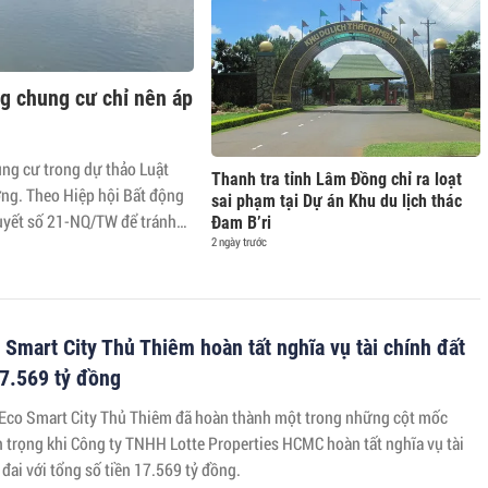
g chung cư chỉ nên áp
ung cư trong dự thảo Luật
Thanh tra tỉnh Lâm Đồng chỉ ra loạt
ờng. Theo Hiệp hội Bất động
sai phạm tại Dự án Khu du lịch thác
uyết số 21-NQ/TW để tránh
Đam B’ri
2 ngày trước
 Smart City Thủ Thiêm hoàn tất nghĩa vụ tài chính đất
17.569 tỷ đồng
 Eco Smart City Thủ Thiêm đã hoàn thành một trong những cột mốc
n trọng khi Công ty TNHH Lotte Properties HCMC hoàn tất nghĩa vụ tài
 đai với tổng số tiền 17.569 tỷ đồng.