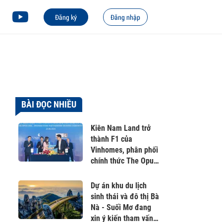
Đăng ký
Đăng nhập
BÀI ĐỌC NHIỀU
Kiên Nam Land trở
thành F1 của
Vinhomes, phân phối
chính thức The Opus
One
Dự án khu du lịch
sinh thái và đô thị Bà
Nà - Suối Mơ đang
xin ý kiến tham vấn