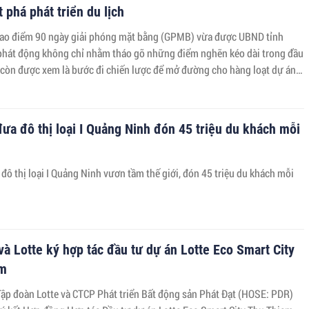
t phá phát triển du lịch
cao điểm 90 ngày giải phóng mặt bằng (GPMB) vừa được UBND tỉnh
hát động không chỉ nhằm tháo gỡ những điểm nghẽn kéo dài trong đầu
 còn được xem là bước đi chiến lược để mở đường cho hàng loạt dự án
g nghiệp và đô thị quy mô lớn.
ưa đô thị loại I Quảng Ninh đón 45 triệu du khách mỗi
đô thị loại I Quảng Ninh vươn tầm thế giới, đón 45 triệu du khách mỗi
và Lotte ký hợp tác đầu tư dự án Lotte Eco Smart City
em
Tập đoàn Lotte và CTCP Phát triển Bất động sản Phát Đạt (HOSE: PDR)