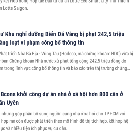
ký kết Hợp đồng Hợp tác Đầu tư dự án Lotte Eco Smart City Thu Thiem
n Lotte Saigon.
ư Khu nghỉ dưỡng Biển Đá Vàng bị phạt 242,5 triệu
àng loạt vi phạm công bố thông tin
Phát triển Nhà Bà Rịa - Vũng Tàu (Hodeco, mã chứng khoán: HDC) vừa bị
y ban Chứng khoán Nhà nước xử phạt tổng cộng 242,5 triệu đồng do
m trong lĩnh vực công bố thông tin và báo cáo trên thị trường chứng
Bcons khởi công dự án nhà ở xã hội hơn 800 căn ở
ân Uyên
 những góp phần bổ sung nguồn cung nhà ở xã hội cho TP.HCM với
hợp mà còn được phát triển theo mô hình đô thị tích hợp, kết hợp hệ
ục và nhiều tiện ích phục vụ cư dân.