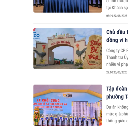
chính thức 
tại Khách sạ
08:19 27/06/2026
Chủ đầu t
đồng vì h
Công ty CP 
Thanh tra Ủ
nhiều vi phạ
khoán.
22:00 25/06/2026
Tập đoàn 
phường T
Dự án không
mức giá phù 
thống giáo d