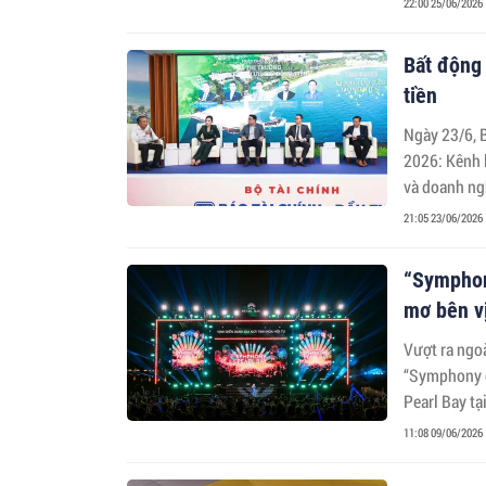
22:00 25/06/2026
Bất động 
tiền
Ngày 23/6, B
2026: Kênh l
và doanh ngh
trong giai 
21:05 23/06/2026
“Symphon
mơ bên vị
Vượt ra ngo
“Symphony of
Pearl Bay tạ
triệu lượt 
11:08 09/06/2026
vịnh biển đẹ