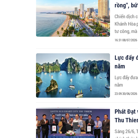
rồng", bứ
Chiến dịch 
Khánh Hòa p
tư công, mà
hạ tầng, côn
16:31 08/07/2026
Lực đẩy đ
năm
Lực đẩy đưa 
năm
23:09 30/06/2026
Phát Đạt 
Thu Thi
Sáng 26/6, 