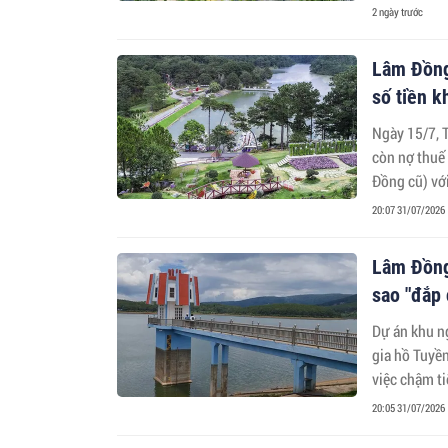
2 ngày trước
Lâm Đồng:
số tiền 
Ngày 15/7, 
còn nợ thuế
Đồng cũ) với
ty hoạt động
20:07 31/07/2026
Lâm Đồng:
sao "đắp 
Dự án khu n
gia hồ Tuyền
việc chậm ti
rừng.
20:05 31/07/2026