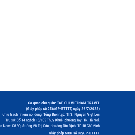
Cơ quan chủ quản: TẠP CHÍ VIETNAM TRAVEL
(Giấy phép số 256/GP-BTTTT, ngày 26/7/2023)
Chịu trách nhiệm nội dung:
Tổng Biên tập: ThS. Nguyễn Việt Lộc
Trụ sở: Số 14 ngách 15/105 Thụy Khuê, phường Tây Hồ, Hà Nội.
n Nam: Số 90, đường Võ Thị Sáu, phường Tân Định, TP.Hồ Chí Minh
Giấy phép MXH số 02/GP-BTTTT