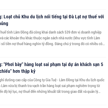
 Loạt chủ Khu du lịch nổi tiếng tại Đà Lạt nợ thuế với
khủng
Thuế tỉnh Lâm Đồng đã công khai danh sách 539 đơn vị doanh nghiệp
 và các khoản thu khác thuộc ngân sách nhà nước (khu vực tỉnh Lâm
 số tiền nợ thuế hàng nghìn tỷ đồng. Đáng chú ý trong đó có nhiều công
 trong lĩnh vực kinh doanh dịch vụ du lịch.
 "Phơi bày" hàng loạt sai phạm tại dự án khách sạn 5
chiếu" hơn thập kỷ
ghỉ dưỡng cao cấp của Công ty Gia Tuệ - Lâm Đồng tại Khu du lịch quốc
 Lâm vừa bị thanh tra vạch trần hàng loạt sai phạm nghiêm trọng từ
ến độ kỷ lục, nợ thuế đến những khuất tất trong giao đất và quản lý