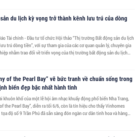
sản du lịch kỳ vọng trở thành kênh lưu trú của dòng
áo Tài chính - Đầu tư tổ chức Hội thảo “Thị trường Bất động sản du lịch
ưu trú dòng tiền”, với sự tham gia của các cơ quan quản lý, chuyên gia
iệp nhằm trao đổi về triển vọng của thị trường bất động sản du lịch
đoạn mới.
y of the Pearl Bay” vẽ bức tranh về chuẩn sống trong
nh biển đẹp bậc nhất hành tinh
ài khuôn khổ của một lễ hội âm nhạc khuấy động phố biển Nha Trang,
 the Pearl Bay”, diễn ra tối 6/6, còn là tín hiệu cho thấy Vinhomes
i tọa độ số 9 Trần Phú đã sẵn sàng đón ngàn cư dân tinh hoa và hàng
du khách đến khai mở không gian sống hạng sang, đầu tư cao cấp bên
p bậc nhất hành tinh.