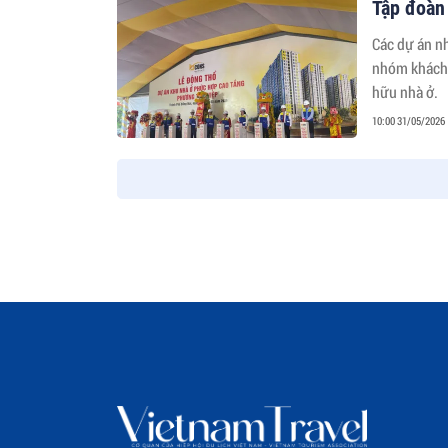
Tập đoàn
Các dự án n
nhóm khách 
hữu nhà ở.
10:00 31/05/2026