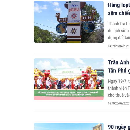
Hàng loạt
xâm chiế
Thanh tra t
du lịch sinh
dụng đất lâm
14:39 28/07/2026
Trần Anh
Tân Phú g
Ngày 19/7, t
thành viên 
cho thuê và
2.
15:40 20/07/2026
90 ngày g