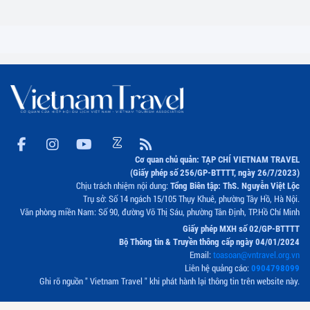
Cơ quan chủ quản: TẠP CHÍ VIETNAM TRAVEL
(Giấy phép số 256/GP-BTTTT, ngày 26/7/2023)
Chịu trách nhiệm nội dung:
Tổng Biên tập: ThS. Nguyễn Việt Lộc
Trụ sở: Số 14 ngách 15/105 Thụy Khuê, phường Tây Hồ, Hà Nội.
Văn phòng miền Nam: Số 90, đường Võ Thị Sáu, phường Tân Định, TP.Hồ Chí Minh
Giấy phép MXH số 02/GP-BTTTT
Bộ Thông tin & Truyền thông cấp ngày 04/01/2024
Email:
toasoan@vntravel.org.vn
Liên hệ quảng cáo:
0904798099
Ghi rõ nguồn " Vietnam Travel " khi phát hành lại thông tin trên website này.