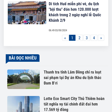
Di tích Huế miễn phí vé, du lịch
"bội thu" đón hơn 120.000 lượt
khách trong 2 ngày nghỉ lễ Quốc
Khánh 2/9
06:49 03/09/2024
«
1
2
3
4
»
BÀI ĐỌC NHIỀU
Thanh tra tỉnh Lâm Đồng chỉ ra loạt
sai phạm tại Dự án Khu du lịch thác
Đam B’ri
Lotte Eco Smart City Thủ Thiêm hoàn
tất nghĩa vụ tài chính đất đai hơn
17.569 tỷ đồng