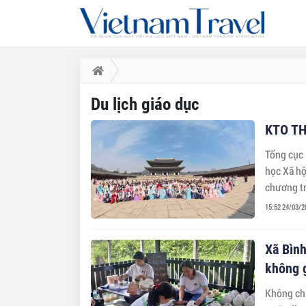
Du lịch giáo dục
KTO TH
Tổng cục 
học Xã hộ
chương tr
20/03/202
15:52 24/03/2
phẩm du l
Xã Bình
không g
Không chỉ