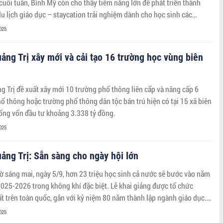
cuối tuần, Bình Mỹ còn cho thấy tiềm năng lớn để phát triển thành
u lịch giáo dục – staycation trải nghiệm dành cho học sinh các
c tại TP.HCM.
025
ảng Trị xây mới và cải tạo 16 trường học vùng biên
g Trị đề xuất xây mới 10 trường phổ thông liên cấp và nâng cấp 6
ổ thông hoặc trường phổ thông dân tộc bán trú hiện có tại 15 xã biên
 tổng vốn đầu tư khoảng 3.338 tỷ đồng.
025
ảng Trị: Sẵn sàng cho ngày hội lớn
ờ sáng mai, ngày 5/9, hơn 23 triệu học sinh cả nước sẽ bước vào năm
025-2026 trong không khí đặc biệt. Lễ khai giảng được tổ chức
t trên toàn quốc, gắn với kỷ niệm 80 năm thành lập ngành giáo dục.
là năm học bản lề, mở ra giai đoạn chuyển mình mạnh mẽ với tinh
025
cương-Sáng tạo-Đột phá-Phát triển”.