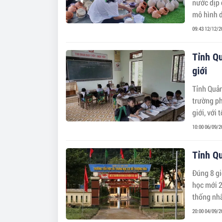
nước dịp 
mô hình d
trường họ
09:43 12/12/2
Tỉnh Qu
giới
Tỉnh Quản
trường ph
giới, với
10:00 06/09/2
Tỉnh Qu
Đúng 8 gi
học mới 2
thống nhấ
Đây cũng 
20:00 04/09/2
thần “Kỷ 