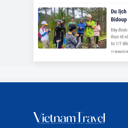
Du lịch
Bidoup
Đây được 
thực tế v
từ 1/7 đế
17:39 05/07/2