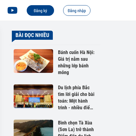
Đăng ký
Đăng nhập
BÀI ĐỌC NHIỀU
Bánh cuốn Hà Nội:
Giá trị nằm sau
những lớp bánh
mỏng
Du lịch phía Bắc
tìm lời giải cho bài
toán: Một hành
trình - nhiều điểm
đến
Bình chọn Tà Xùa
(Sơn La) trở thành