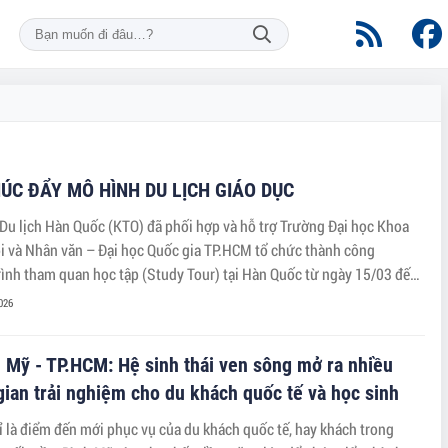
ÚC ĐẨY MÔ HÌNH DU LỊCH GIÁO DỤC
Du lịch Hàn Quốc (KTO) đã phối hợp và hỗ trợ Trường Đại học Khoa
i và Nhân văn – Đại học Quốc gia TP.HCM tổ chức thành công
ình tham quan học tập (Study Tour) tại Hàn Quốc từ ngày 15/03 đến
6. Đây là hoạt động trọng điểm trong chiến lược đa dạng hóa sản
026
ịch và thúc đẩy giao lưu văn hóa giữa hai quốc gia của KTO.
 Mỹ - TP.HCM: Hệ sinh thái ven sông mở ra nhiều
ian trải nghiệm cho du khách quốc tế và học sinh
 là điểm đến mới phục vụ của du khách quốc tế, hay khách trong