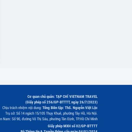
Cơ quan chủ quản: TẠP CHÍ VIETNAM TRAVEL
(Giấy phép số 256/GP-BTTTT, ngày 26/7/2023)
Chịu trách nhiệm nội dung:
Tổng Biên tập: ThS. Nguyễn Việt Lộc
Trụ sở: Số 14 ngách 15/105 Thụy Khuê, phường Tây Hồ, Hà Nội.
n Nam: Số 90, đường Võ Thị Sáu, phường Tân Định, TP.Hồ Chí Minh
Giấy phép MXH số 02/GP-BTTTT
Bộ Thông tin & Truyền thông cấp ngày 04/01/2024