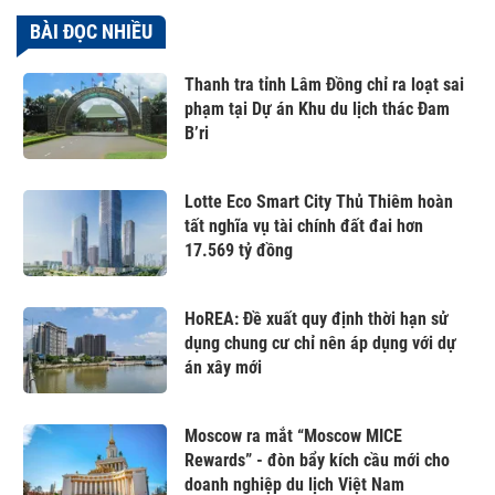
BÀI ĐỌC NHIỀU
Thanh tra tỉnh Lâm Đồng chỉ ra loạt sai
phạm tại Dự án Khu du lịch thác Đam
B’ri
Lotte Eco Smart City Thủ Thiêm hoàn
tất nghĩa vụ tài chính đất đai hơn
17.569 tỷ đồng
HoREA: Đề xuất quy định thời hạn sử
dụng chung cư chỉ nên áp dụng với dự
án xây mới
Moscow ra mắt “Moscow MICE
Rewards” - đòn bẩy kích cầu mới cho
doanh nghiệp du lịch Việt Nam