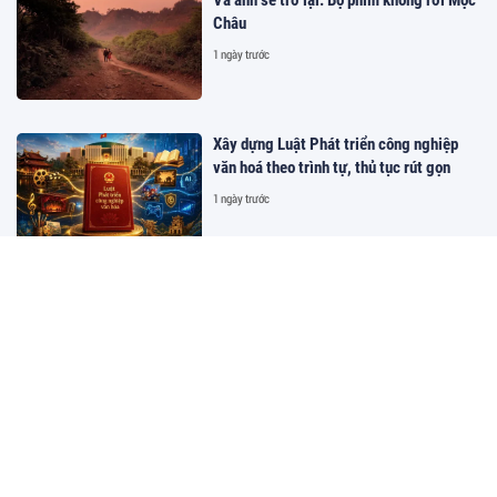
Châu
1 ngày trước
Xây dựng Luật Phát triển công nghiệp
văn hoá theo trình tự, thủ tục rút gọn
1 ngày trước
Sân bay Liên Khương mở cửa trở lại:
Động lực mới đưa du lịch Lâm Đồng tăng
tốc
1 ngày trước
Du lịch Lâm Đồng: Đón hơn 14,2 triệu
lượt khách trong 7 tháng đầu năm
1 ngày trước