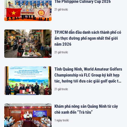
The Philippine Culinary Cup 2026
21 giờ trước
TP.HCM dẫn đầu danh sách thành phố có
ẩm thực đường phố ngon nhất thế giới
năm 2026
21 giờ trước
Tỉnh Quảng Ninh, World Amateur Golfers
Championship và FLC Group ký kết hợp
tác, hướng tới đưa các giải golf quốc tế
đến Việt Nam
21 giờ trước
Khám phá nông sản Quảng Ninh từ cây
chè xanh đến “Trà tửu”
1 ngày trước