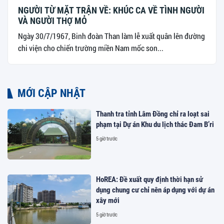
NGƯỜI TỪ MẶT TRẬN VỀ: KHÚC CA VỀ TÌNH NGƯỜI
VÀ NGƯỜI THỢ MỎ
Ngày 30/7/1967, Binh đoàn Than làm lễ xuất quân lên đường
chi viện cho chiến trường miền Nam mốc son...
MỚI CẬP NHẬT
Thanh tra tỉnh Lâm Đồng chỉ ra loạt sai
phạm tại Dự án Khu du lịch thác Đam B’ri
5 giờ trước
HoREA: Đề xuất quy định thời hạn sử
dụng chung cư chỉ nên áp dụng với dự án
xây mới
5 giờ trước