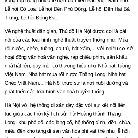
vùng tập trung nhiều lễ hội của miền Bắc Việt Nam như:
Lễ hội Cổ Loa, Lễ hội Đền Phù Đổng, Lễ hội Đền Hai Bà
Trưng, Lễ hội Đống Đa...
Về nghệ thuật dân gian, Thủ đô Hà Nội được coi là cái
nôi của các loại hình nghệ thuật truyền thống như: Múa
rối nước, chèo, tuồng, ca trù, hát xẩm,... với nhiều cơ sở
hoạt động văn hoá văn nghệ, rạp chiếu phim, sân khấu,
nhà hát lớn, quy mô, có thương hiệu như Nhà hát Tuồng
Việt Nam, Nhà hát múa rối nước Thăng Long, Nhà hát
Chèo Việt Nam… Hà Nội thực sự là nơi nuôi dưỡng và
phát triển các loại hình văn hoá truyền thống.
Hà Nội với hệ thống di sản dày đặc với sự kết nối liên
tục giữa các thời kỳ lịch sử. Từ Hoàng thành Thăng
Long, khu phố cổ, các làng cổ, hệ thống đình, đền, chùa,
miếu đến kho tàng di sản văn hóa phi vật thể như lễ hội,