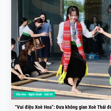
Văn hóa - Nghệ thuật - Giải trí
“Vui điệu Xoè Hoa”: Đưa không gian Xoè Thái đế