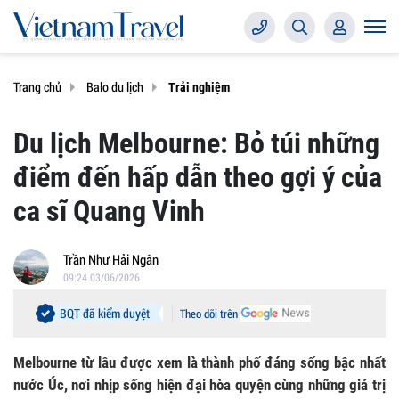
Trang chủ
Balo du lịch
Trải nghiệm
Du lịch Melbourne: Bỏ túi những
điểm đến hấp dẫn theo gợi ý của
ca sĩ Quang Vinh
Trần Như Hải Ngân
09:24 03/06/2026
BQT đã kiểm duyệt
Theo dõi trên
Melbourne từ lâu được xem là thành phố đáng sống bậc nhất
nước Úc, nơi nhịp sống hiện đại hòa quyện cùng những giá trị