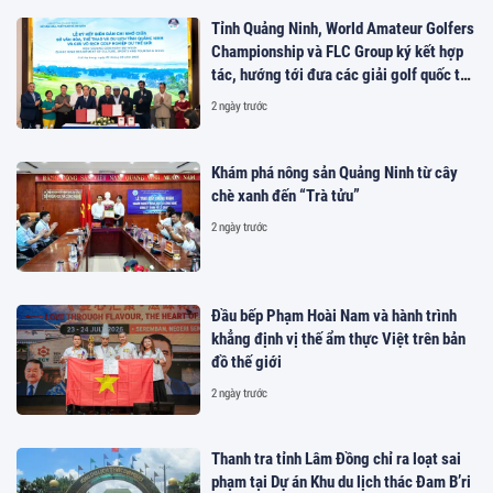
Tỉnh Quảng Ninh, World Amateur Golfers
Championship và FLC Group ký kết hợp
tác, hướng tới đưa các giải golf quốc tế
đến Việt Nam
2 ngày trước
Khám phá nông sản Quảng Ninh từ cây
chè xanh đến “Trà tửu”
2 ngày trước
Đầu bếp Phạm Hoài Nam và hành trình
khẳng định vị thế ẩm thực Việt trên bản
đồ thế giới
2 ngày trước
Thanh tra tỉnh Lâm Đồng chỉ ra loạt sai
phạm tại Dự án Khu du lịch thác Đam B’ri