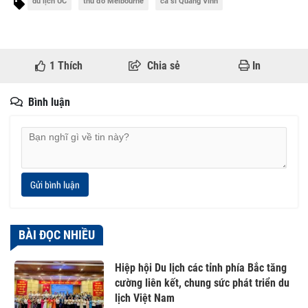
du lịch ÚC
thủ đô Melbourne
ca sĩ Quang Vinh
1
Thích
Chia sẻ
In
Bình luận
Gửi bình luận
BÀI ĐỌC NHIỀU
Hiệp hội Du lịch các tỉnh phía Bắc tăng
cường liên kết, chung sức phát triển du
lịch Việt Nam