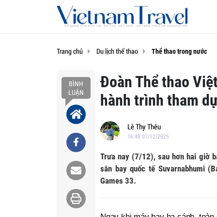
Trang chủ
Du lịch thể thao
Thể thao trong nước
Đoàn Thể thao Việ
BÌNH
LUẬN
hành trình tham d
Lê Thy Thêu
16:48 07/12/2025
Trưa nay (7/12), sau hơn hai giờ 
sân bay quốc tế Suvarnabhumi (B
Games 33.
Ngay khi máy bay hạ cánh, toàn 