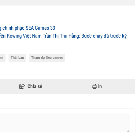
g chinh phục SEA Games 33
yền Rowing Việt Nam Trần Thị Thu Hằng: Bước chạy đà trước kỳ
am
Thái Lan
Tham dự Sea games
Chia sẻ
In