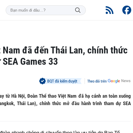
t Nam đã đến Thái Lan, chính thức
ự SEA Games 33
BQT đã kiểm duyệt
Theo dõi trên
bay từ Hà Nội, Đoàn Thể thao Việt Nam đã hạ cánh an toàn xuống
angkok, Thái Lan), chính thức mở đầu hành trình tham dự SEA
đoàn nhanh chóng di chuyển theo làn ưu tiên do Ban Tổ