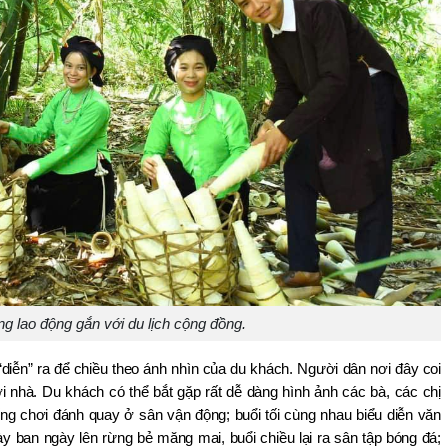
ng lao động gắn với du lịch cộng đồng.
ễn” ra để chiều theo ánh nhìn của du khách. Người dân nơi đây coi 
nhà. Du khách có thể bắt gặp rất dễ dàng hình ảnh các bà, các chị 
g chơi đánh quay ở sân vận động; buổi tối cùng nhau biểu diễn văn 
 ban ngày lên rừng bẻ măng mai, buổi chiều lại ra sân tập bóng đá; 