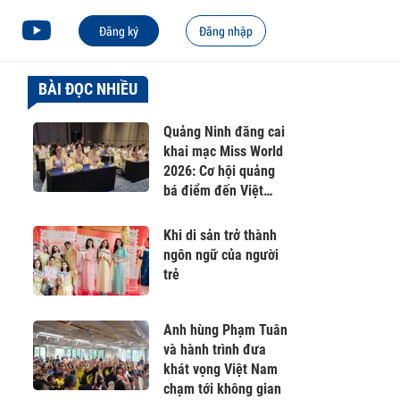
Đăng ký
Đăng nhập
BÀI ĐỌC NHIỀU
Quảng Ninh đăng cai
khai mạc Miss World
2026: Cơ hội quảng
bá điểm đến Việt
Nam ra thế giới
Khi di sản trở thành
ngôn ngữ của người
trẻ
Anh hùng Phạm Tuân
và hành trình đưa
khát vọng Việt Nam
chạm tới không gian