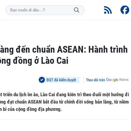
làng đến chuẩn ASEAN: Hành trình
ộng đồng ở Lào Cai
BQT đã kiểm duyệt
Theo dõi trên
triển du lịch ồn ào, Lào Cai đang kiên trì theo đuổi một hướng đi
ồng đạt chuẩn ASEAN bắt đầu từ chính đời sống bản làng, từ niềm
n bỉ của cộng đồng địa phương.