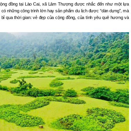
h cộng đồng tại Lào Cai, xã Lâm Thượng được nhắc đến như một lựa 
y có những công trình lớn hay sản phẩm du lịch được “dàn dựng”, mà 
n bỉ qua thời gian: vẻ đẹp của cộng đồng, của tình yêu quê hương và 