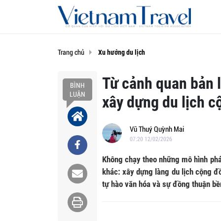
Trang chủ
Xu hướng du lịch
Từ cảnh quan bản 
BÌNH
LUẬN
xây dựng du lịch c
Vũ Thuý Quỳnh Mai
07:20 12/02/2026
Không chạy theo những mô hình phát 
khác: xây dựng làng du lịch cộng đ
tự hào văn hóa và sự đồng thuận bề