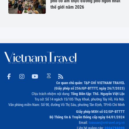
phố có ẩm thực đường phố ngon nhất
thế giới năm 2026
Cơ quan chủ quản: TẠP CHÍ VIETNAM TRAVEL
(Giấy phép số 256/GP-BTTTT, ngày 26/7/2023)
Chịu trách nhiệm nội dung:
Tổng Biên tập: ThS. Nguyễn Việt Lộc
Trụ sở: Số 14 ngách 15/105 Thụy Khuê, phường Tây Hồ, Hà Nội.
Văn phòng miền Nam: Số 90, đường Võ Thị Sáu, phường Tân Định, TP.Hồ Chí Minh
Giấy phép MXH số 02/GP-BTTTT
Bộ Thông tin & Truyền thông cấp ngày 04/01/2024
Email:
toasoan@vntravel.org.vn
Liên hệ quảng cáo:
0904798099