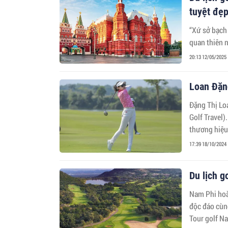
tuyệt đẹ
“Xứ sở bạch
quan thiên n
20:13 12/05/2025
Loan Đặng
Đặng Thị Loa
Golf Travel)
thương hiệu 
17:39 18/10/2024
Du lịch g
Nam Phi hoà
độc đáo cùn
Tour golf Na