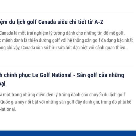
ệm du lịch golf Canada siêu chi tiết từ A-Z
 Canada là một trải nghiệm lý tưởng dành cho những tín đồ mê golf.
 mệnh danh là thiên đường golf với hệ thống sân golf đa dạng bậc nhất
ông chỉ vậy, Canada còn sở hữu sức hút đặc biệt với cảnh quan thiên
 đẹp và những điểm du lịch hấp dẫn.
h chinh phục Le Golf National - Sân golf của những
oại
à một trong những điểm đến lý tưởng dành cho chuyến du lịch golf
Quốc gia này nổi bật với những sân golf đầy danh giá, trong đó phải kể
National.