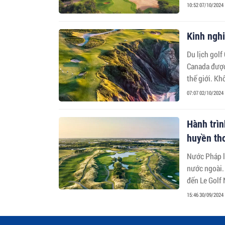
10:52 07/10/2024
Kinh nghi
Du lịch golf
Canada được
thế giới. Kh
nhiên tuyệt
07:07 02/10/2024
Hành trìn
huyền th
Nước Pháp l
nước ngoài. 
đến Le Golf 
15:46 30/09/2024