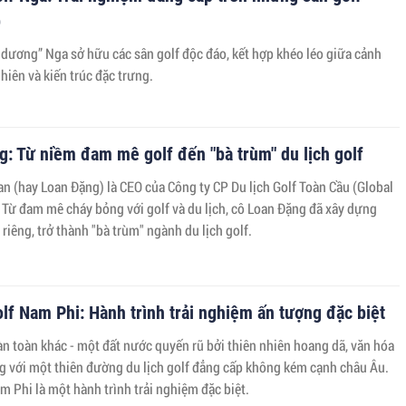
p
 dương” Nga sở hữu các sân golf độc đáo, kết hợp khéo léo giữa cảnh
hiên và kiến trúc đặc trưng.
: Từ niềm đam mê golf đến "bà trùm" du lịch golf
n (hay Loan Đặng) là CEO của Công ty CP Du lịch Golf Toàn Cầu (Global
. Từ đam mê cháy bỏng với golf và du lịch, cô Loan Đặng đã xây dựng
riêng, trở thành "bà trùm" ngành du lịch golf.
olf Nam Phi: Hành trình trải nghiệm ấn tượng đặc biệt
n toàn khác - một đất nước quyến rũ bởi thiên nhiên hoang dã, văn hóa
g với một thiên đường du lịch golf đẳng cấp không kém cạnh châu Âu.
m Phi là một hành trình trải nghiệm đặc biệt.