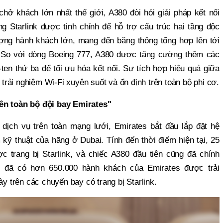
ở khách lớn nhất thế giới, A380 đòi hỏi giải pháp kết nối
ng Starlink được tinh chỉnh để hỗ trợ cấu trúc hai tầng độc
ng hành khách lớn, mang đến băng thông tổng hợp lên tới
. So với dòng Boeing 777, A380 được tăng cường thêm các
ten thứ ba để tối ưu hóa kết nối. Sự tích hợp hiệu quả giữa
rải nghiệm Wi-Fi xuyên suốt và ổn định trên toàn bộ phi cơ.
ên toàn bộ đội bay Emirates"
dịch vụ trên toàn mạng lưới, Emirates bắt đầu lắp đặt hệ
m kỹ thuật của hãng ở Dubai. Tính đến thời điểm hiện tại, 25
 trang bị Starlink, và chiếc A380 đầu tiên cũng đã chính
, đã có hơn 650.000 hành khách của Emirates được trải
ày trên các chuyến bay có trang bị Starlink.