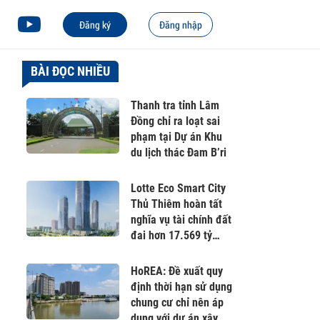
Đăng ký
Đăng nhập
BÀI ĐỌC NHIỀU
Thanh tra tỉnh Lâm
Đồng chỉ ra loạt sai
phạm tại Dự án Khu
du lịch thác Đam B’ri
Lotte Eco Smart City
Thủ Thiêm hoàn tất
nghĩa vụ tài chính đất
đai hơn 17.569 tỷ
đồng
HoREA: Đề xuất quy
định thời hạn sử dụng
chung cư chỉ nên áp
dụng với dự án xây