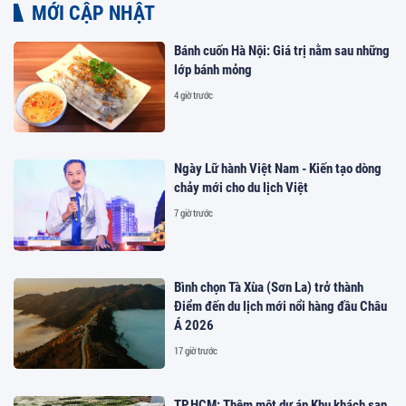
MỚI CẬP NHẬT
Bánh cuốn Hà Nội: Giá trị nằm sau những
lớp bánh mỏng
4 giờ trước
Ngày Lữ hành Việt Nam - Kiến tạo dòng
chảy mới cho du lịch Việt
7 giờ trước
Bình chọn Tà Xùa (Sơn La) trở thành
Điểm đến du lịch mới nổi hàng đầu Châu
Á 2026
17 giờ trước
TP.HCM: Thêm một dự án Khu khách sạn