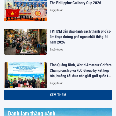
The Philippine Culinary Cup 2026
2 ngày trước
TP.HCM dẫn đầu danh sách thành phố có
ẩm thực đường phố ngon nhất thế giới
năm 2026
2 ngày trước
Tỉnh Quảng Ninh, World Amateur Golfers
Championship và FLC Group ký kết hợp
tác, hướng tới đưa các giải golf quốc tế
đến Việt Nam
2 ngày trước
XEM THÊM
Danh lam thắng cảnh