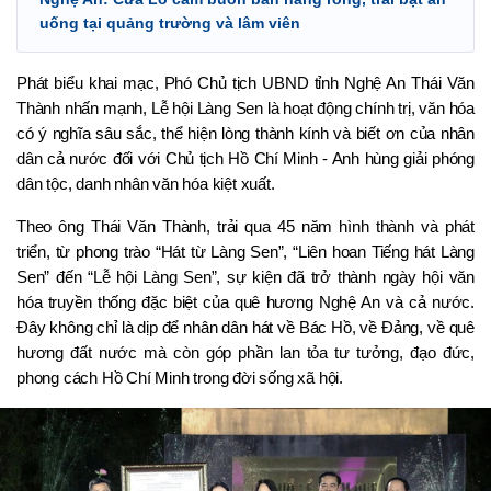
uống tại quảng trường và lâm viên
Phát biểu khai mạc, Phó Chủ tịch UBND tỉnh Nghệ An Thái Văn 
Thành nhấn mạnh, Lễ hội Làng Sen là hoạt động chính trị, văn hóa 
có ý nghĩa sâu sắc, thể hiện lòng thành kính và biết ơn của nhân 
dân cả nước đối với Chủ tịch Hồ Chí Minh - Anh hùng giải phóng 
dân tộc, danh nhân văn hóa kiệt xuất.
Theo ông Thái Văn Thành, trải qua 45 năm hình thành và phát 
triển, từ phong trào “Hát từ Làng Sen”, “Liên hoan Tiếng hát Làng 
Sen” đến “Lễ hội Làng Sen”, sự kiện đã trở thành ngày hội văn 
hóa truyền thống đặc biệt của quê hương Nghệ An và cả nước. 
Đây không chỉ là dịp để nhân dân hát về Bác Hồ, về Đảng, về quê 
hương đất nước mà còn góp phần lan tỏa tư tưởng, đạo đức, 
phong cách Hồ Chí Minh trong đời sống xã hội.