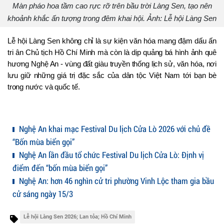
Màn pháo hoa tầm cao rực rỡ trên bầu trời Làng Sen, tạo nên
khoảnh khắc ấn tượng trong đêm khai hội. Ảnh: Lễ hội Làng Sen
Lễ hội Làng Sen không chỉ là sự kiện văn hóa mang đậm dấu ấn 
tri ân Chủ tịch Hồ Chí Minh mà còn là dịp quảng bá hình ảnh quê 
hương Nghệ An - vùng đất giàu truyền thống lịch sử, văn hóa, nơi 
lưu giữ những giá trị đặc sắc của dân tộc Việt Nam tới bạn bè 
trong nước và quốc tế.
Nghệ An khai mạc Festival Du lịch Cửa Lò 2026 với chủ đề
“Bốn mùa biển gọi”
Nghệ An lần đầu tổ chức Festival Du lịch Cửa Lò: Định vị
điểm đến “bốn mùa biển gọi”
Nghệ An: hơn 46 nghìn cử tri phường Vinh Lộc tham gia bầu
cử sáng ngày 15/3
Lễ hội Làng Sen 2026; Lan tỏa; Hồ Chí Minh