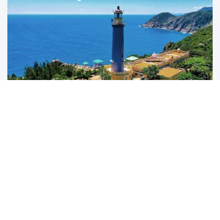
Đắk Lắk: Định vị điểm đến bằng chiến lược "Một hành
trình, hai hệ sinh thái"
Điểm đến cạnh tranh của tương lai không phải là nơi có nhiều tài
nguyên hơn, mà là nơi kể...
UNESCO vinh danh Sarnath (Ấn Độ)