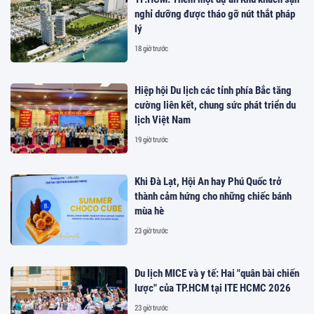
nghỉ dưỡng được tháo gỡ nút thắt pháp
lý
18 giờ trước
Hiệp hội Du lịch các tỉnh phía Bắc tăng
cường liên kết, chung sức phát triển du
lịch Việt Nam
19 giờ trước
Khi Đà Lạt, Hội An hay Phú Quốc trở
thành cảm hứng cho những chiếc bánh
mùa hè
23 giờ trước
Du lịch MICE và y tế: Hai "quân bài chiến
lược" của TP.HCM tại ITE HCMC 2026
23 giờ trước