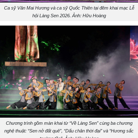
Ca sỹ Văn Mai Hương và ca sỹ Quốc Thiên tại đêm khai mạc Lễ
hội Làng Sen 2026. Ảnh: Hữu Hoàng
Chương trình gồm màn khai từ “Về Làng Sen” cùng ba chương
nghệ thuật: “Sen nở đất quê”, “Dấu chân thời đại” và “Hương sắc