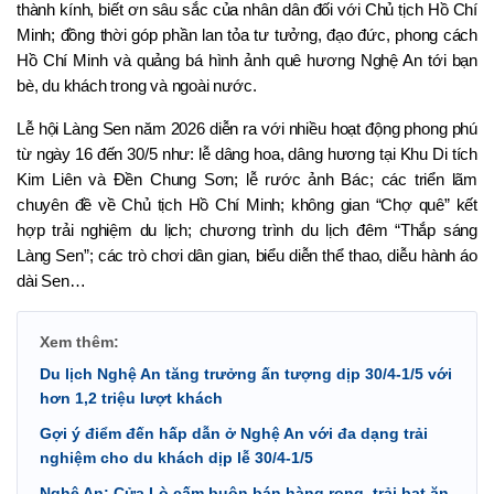
thành kính, biết ơn sâu sắc của nhân dân đối với Chủ tịch Hồ Chí 
Minh; đồng thời góp phần lan tỏa tư tưởng, đạo đức, phong cách 
Hồ Chí Minh và quảng bá hình ảnh quê hương Nghệ An tới bạn 
bè, du khách trong và ngoài nước.
Lễ hội Làng Sen năm 2026 diễn ra với nhiều hoạt động phong phú 
từ ngày 16 đến 30/5 như: lễ dâng hoa, dâng hương tại Khu Di tích 
Kim Liên và Đền Chung Sơn; lễ rước ảnh Bác; các triển lãm 
chuyên đề về Chủ tịch Hồ Chí Minh; không gian “Chợ quê” kết 
hợp trải nghiệm du lịch; chương trình du lịch đêm “Thắp sáng 
Làng Sen”; các trò chơi dân gian, biểu diễn thể thao, diễu hành áo 
dài Sen…
Xem thêm:
Du lịch Nghệ An tăng trưởng ấn tượng dịp 30/4-1/5 với
hơn 1,2 triệu lượt khách
Gợi ý điểm đến hấp dẫn ở Nghệ An với đa dạng trải
nghiệm cho du khách dịp lễ 30/4-1/5
Nghệ An: Cửa Lò cấm buôn bán hàng rong, trải bạt ăn