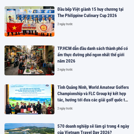
Đầu bếp Việt giành 15 huy chương tại
The Philippine Culinary Cup 2026
2 ngày trước
TP.HCM dẫn đầu danh sách thành phố có
ẩm thực đường phố ngon nhất thế giới
năm 2026
2 ngày trước
Tỉnh Quảng Ninh, World Amateur Golfers
Championship và FLC Group ký kết hợp
tác, hướng tới đưa các giải golf quốc tế
đến Việt Nam
2 ngày trước
570 doanh nghiệp sẽ làm gì trong 4 ngày
của Vietnam Travel Day 2026?