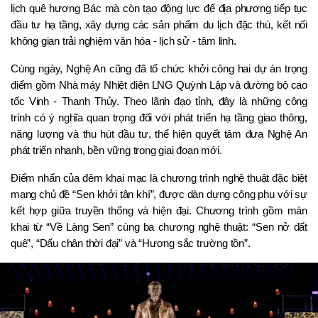
lịch quê hương Bác mà còn tạo động lực để địa phương tiếp tục 
đầu tư hạ tầng, xây dựng các sản phẩm du lịch đặc thù, kết nối 
không gian trải nghiệm văn hóa - lịch sử - tâm linh.
Cùng ngày, Nghệ An cũng đã tổ chức khởi công hai dự án trọng 
điểm gồm Nhà máy Nhiệt điện LNG Quỳnh Lập và đường bộ cao 
tốc Vinh - Thanh Thủy. Theo lãnh đạo tỉnh, đây là những công 
trình có ý nghĩa quan trọng đối với phát triển hạ tầng giao thông, 
năng lượng và thu hút đầu tư, thể hiện quyết tâm đưa Nghệ An 
phát triển nhanh, bền vững trong giai đoạn mới.
Điểm nhấn của đêm khai mạc là chương trình nghệ thuật đặc biệt 
mang chủ đề “Sen khởi tân khí”, được dàn dựng công phu với sự 
kết hợp giữa truyền thống và hiện đại. Chương trình gồm màn 
khai từ “Về Làng Sen” cùng ba chương nghệ thuật: “Sen nở đất 
quê”, “Dấu chân thời đại” và “Hương sắc trường tồn”.