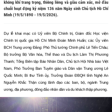
không khí trang trọng, thiêng liêng và giàu cảm xúc, mở đầu
chuỗi hoạt động kỷ niệm 136 năm Ngày sinh Chủ tịch Hồ Chí
Minh (19/5/1890 - 19/5/2026).
Dự lễ khai mạc có Uỷ viên Bộ Chính trị, Giám đốc Học viện 
Chính trị quốc gia Hồ Chí Minh Đoàn Minh Huấn; các Ủy viên 
BCH Trung ương Đảng: Phó Thủ tướng Chính phủ Lê Tiến Châu; 
Bộ trưởng Bộ Văn hóa, Thể thao và Du lịch Lâm Thị Phương 
Thanh; Tổng Biên tập Báo Nhân Dân, Chủ tịch Hội Nhà báo Việt 
Nam, Phó Trưởng Ban Tuyên giáo và Dân vận Trung ương Lê 
Quốc Minh; Bí thư Tỉnh ủy, Trưởng Đoàn ĐBQH tỉnh Nghệ An 
Nguyễn Khắc Thận cùng lãnh đạo các ban, bộ, ngành Trung 
ương, địa phương, đông đảo nhân dân và du khách thập phương.