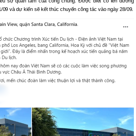
hiều sự quan tâm của công chúng. Được biết cô lên đường
/09 và dự kiến sẽ kết thúc chuyến công tác vào ngày 28/09.