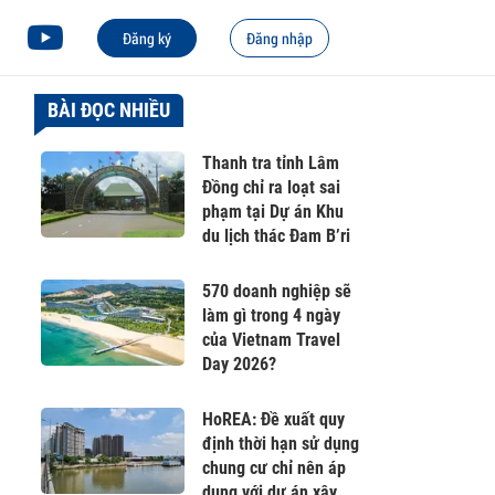
Đăng ký
Đăng nhập
BÀI ĐỌC NHIỀU
Thanh tra tỉnh Lâm
Đồng chỉ ra loạt sai
phạm tại Dự án Khu
du lịch thác Đam B’ri
570 doanh nghiệp sẽ
làm gì trong 4 ngày
của Vietnam Travel
Day 2026?
HoREA: Đề xuất quy
định thời hạn sử dụng
chung cư chỉ nên áp
dụng với dự án xây