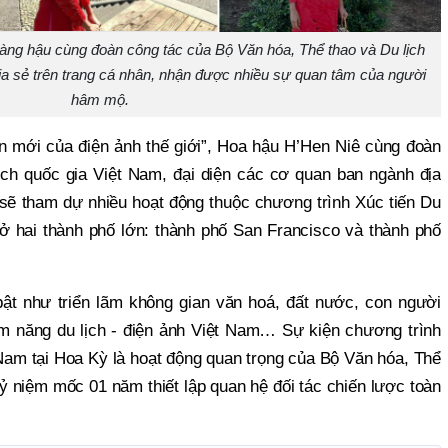
àng hậu cùng đoàn công tác của Bộ Văn hóa, Thể thao và Du lịch
 sẻ trên trang cá nhân, nhận được nhiều sự quan tâm của người
hâm mộ.
n mới của điện ảnh thế giới”, Hoa hậu H’Hen Niê cùng đoàn
h quốc gia Việt Nam, đại diện các cơ quan ban ngành địa
sẽ tham dự nhiều hoạt động thuộc chương trình Xúc tiến Du
 ở hai thành phố lớn: thành phố San Francisco và thành phố
bật như triển lãm không gian văn hoá, đất nước, con người
iềm năng du lịch - điện ảnh Việt Nam… Sự kiện chương trình
 Nam tại Hoa Kỳ là hoạt động quan trọng của Bộ Văn hóa, Thể
ỷ niệm mốc 01 năm thiết lập quan hệ đối tác chiến lược toàn