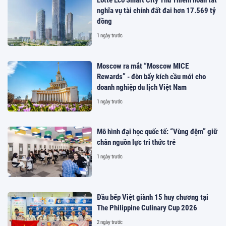
Lotte Eco Smart City Thủ Thiêm hoàn tất
nghĩa vụ tài chính đất đai hơn 17.569 tỷ
đồng
1 ngày trước
Moscow ra mắt “Moscow MICE
Rewards” - đòn bẩy kích cầu mới cho
doanh nghiệp du lịch Việt Nam
1 ngày trước
Mô hình đại học quốc tế: “Vùng đệm” giữ
chân nguồn lực tri thức trẻ
1 ngày trước
Đầu bếp Việt giành 15 huy chương tại
The Philippine Culinary Cup 2026
2 ngày trước