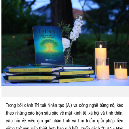
Trong bối cảnh Trí tuệ Nhân tạo (AI) và công nghệ bùng nổ, kéo
theo những xáo trộn sâu sắc về mặt kinh tế, xã hội và tinh thần,
câu hỏi về việc gìn giữ nhân tính và tìm kiếm giải pháp bền
vững trở nên cấp thiết hơn bao giờ hết. Cuốn sách “DISA - Học