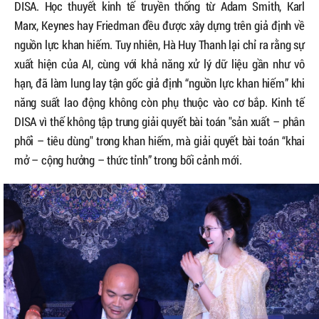
DISA. Học thuyết kinh tế truyền thống từ Adam Smith, Karl
Marx, Keynes hay Friedman đều được xây dựng trên giả định về
nguồn lực khan hiếm. Tuy nhiên, Hà Huy Thanh lại chỉ ra rằng sự
xuất hiện của AI, cùng với khả năng xử lý dữ liệu gần như vô
hạn, đã làm lung lay tận gốc giả định “nguồn lực khan hiếm” khi
năng suất lao động không còn phụ thuộc vào cơ bắp. Kinh tế
DISA vì thế không tập trung giải quyết bài toán "sản xuất – phân
phối – tiêu dùng" trong khan hiếm, mà giải quyết bài toán “khai
mở – cộng hưởng – thức tỉnh” trong bối cảnh mới.