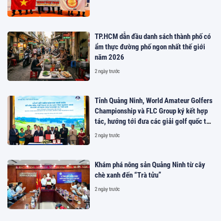
TP.HCM dẫn đầu danh sách thành phố có
ẩm thực đường phố ngon nhất thế giới
năm 2026
2 ngày trước
Tỉnh Quảng Ninh, World Amateur Golfers
Championship và FLC Group ký kết hợp
tác, hướng tới đưa các giải golf quốc tế
đến Việt Nam
2 ngày trước
Khám phá nông sản Quảng Ninh từ cây
chè xanh đến “Trà tửu”
2 ngày trước