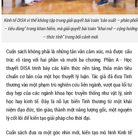
Kinh tế DISA vì thế không tập trung giải quyết bài toán "sản xuất – phân phối
– tiêu dùng" trong khan hiếm, mà giải quyết bài toán “khai mở – cộng hưởng
– thức tỉnh” trong bối cảnh mới.
Cuốn sách không phải là những tản văn cảm xúc, mà được cấu
trúc rõ ràng với hai phần và mười ba chương. Phần A - Học
thuyết DISA trình bày các kiến thức nền tảng, thỏa mãn tiêu
chuẩn cơ bản của một học thuyết lý luận. Tác giả đã đưa Tình
thương vào một phạm trù nghiên cứu liên ngành, vượt qua lối tư
duy hẹp của các ngành khoa học truyền thống như vật lý, sinh
học hay kinh tế. Đây là nỗ lực biến Tình thương từ một khái
niệm đạo đức, tôn giáo, thành một năng lượng gốc, một nguyên
lý cốt lõi để kiến tạo giải pháp cho thời đại.
Cuốn sách đưa ra một góc nhìn mới, kiến tạo mô hình Kinh tế