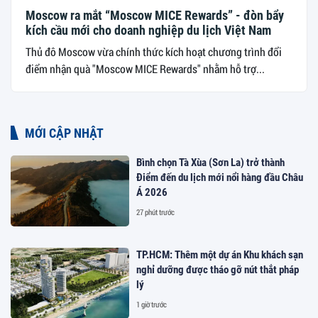
Moscow ra mắt “Moscow MICE Rewards” - đòn bẩy
kích cầu mới cho doanh nghiệp du lịch Việt Nam
Thủ đô Moscow vừa chính thức kích hoạt chương trình đổi
điểm nhận quà "Moscow MICE Rewards" nhằm hỗ trợ...
MỚI CẬP NHẬT
Bình chọn Tà Xùa (Sơn La) trở thành
Điểm đến du lịch mới nổi hàng đầu Châu
Á 2026
27 phút trước
TP.HCM: Thêm một dự án Khu khách sạn
nghỉ dưỡng được tháo gỡ nút thắt pháp
lý
1 giờ trước